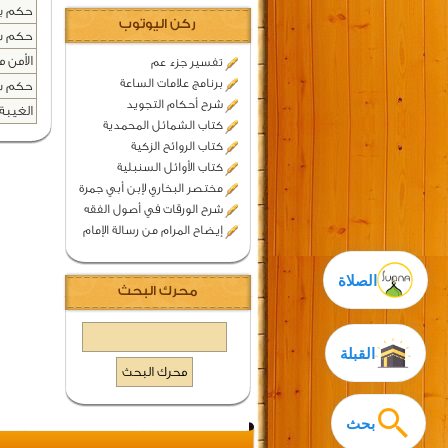
حكم بي
ركن اليوتوب
حكم ش
الأمن م
تفسير جزء عم
برنامج علامات الساعة
حكم سف
شرح أحكام التجويد
الغيبة 
كتاب الشمائل المحمدية
كتاب الروائح الزكية
كتاب الأوائل السنبلية
مختصر البخاري لإبن أبي جمرة
شرح الورقات في أصول الفقه
إيضاح المرام من رسالة الإمام
الصلاة
محرك البحث
القبلة
بحث