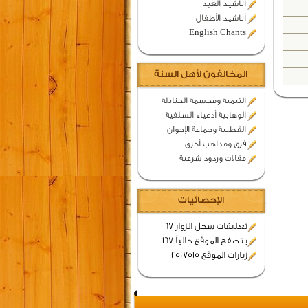
اناشيد العيد
أناشيد الأطفال
English Chants
المخالفون لأهل السنة
التيمية ومجسمة الحنابلة
الوهابية أدعياء السلفية
القطبية وجماعة الإخوان
فرق ومذاهب أخرى
مقالات وردود شرعية
الإحصائيات
تعليقات سجل الزوار 67
يتصفح الموقع حالياً 167
زيارات الموقع 2507515