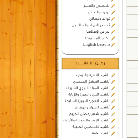
القــصـص والعـــبر
الردود والتحذير
فوائد ونصائح
قصص الأنبياء والصالحين
البرامج الإسـلامية
الكتب المشروحة
English Lessons
ركــن الانـاشــــيد
أناشيد التنزيه والتوحيد
أناشيد العشق المحمدي
أناشيد المولد النبوي الشريف
أناشيد الحج والعمرة والزيارة
أناشيد الهجرة النبوية المباركة
أناشيد الإسراء والمعراج
أناشيد شهر رمضان الكريم
أناشيد الزهد والصحابة والأولياء
أناشيد فلسطين الحبيبة
أناشيد عامة