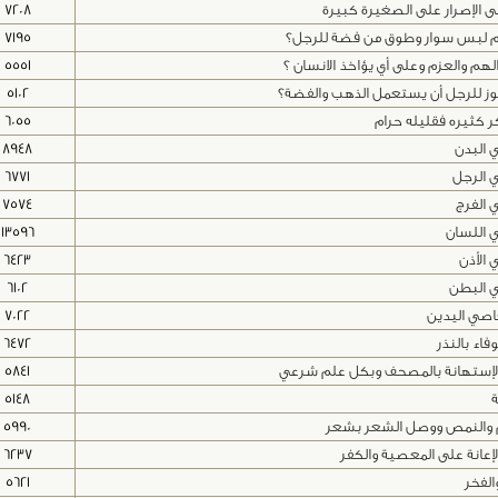
ى الإصرار على الصغيرة كبيرة
7208
 لبس سوار وطوق من فضة للرجل؟
7195
الهم والعزم وعلى أي يؤاخذ الانسان ؟
5551
ز للرجل أن يستعمل الذهب والفضة؟
5102
ر كثيره فقليله حرام
6055
البدن
8948
 الرجل
6771
الفرج
7574
 اللسان
13596
الأذن
6423
 البطن
6102
صي اليدين
7022
فاء بالنذر
6472
إستهانة بالمصحف وبكل علم شرعي
5841
ة
5148
 والنمص ووصل الشعر بشعر
5990
إعانة على المعصية والكفر
6237
الفخر
5621