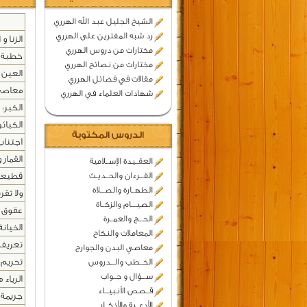
الشيخ الجليل عبد الله الهرري
رد شبه المفترين على الهرري
الزنا و 
مختارات من دروس الهرري
خطبة ا
مختارات من نصائح الهرري
العين ت
مقالات في فضائل الهرري
معاصي
شهادات العلماء في الهرري
الكبر:
الكبائر
الدروس المكتوبة
اجتناب 
القمار 
العقــيدة الإســلامية
القـــرءان والحــديـث
قطيعة 
الطهــارة والصـــلاة
ولا تقرب
الصيــــام والزكــاة
عقوق ا
الحـــج والعمــرة
الخيانة
المعاملات والنكاح
تعريف 
معاصي البدن والجوارح
تحريم 
الخــطب والـــدروس
ســـؤال و جــواب
الرياء
قــصص الأنـبيـــاء
جريمة ا
الأدعــية والأذكــار