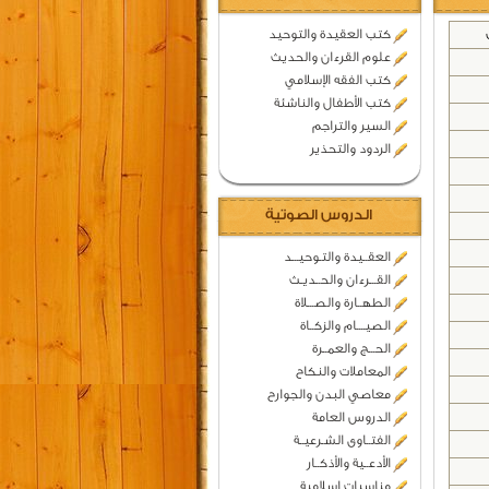
كتب العقيدة والتوحيد
علوم القرءان والحديث
كتب الفقه الإسلامي
كتب الأطفال والناشئة
السير والتراجم
الردود والتحذير
الدروس الصوتية
العقــيدة والتـوحيـــد
القـــرءان والحــديـث
الطهــارة والصـــلاة
الصيــــام والزكــاة
الحـــج والعمــرة
المعاملات والنكاح
معاصي البدن والجوارح
الدروس العامة
الفتــاوى الشـرعيــة
الأدعــية والأذكــار
مناسبات اسلامية