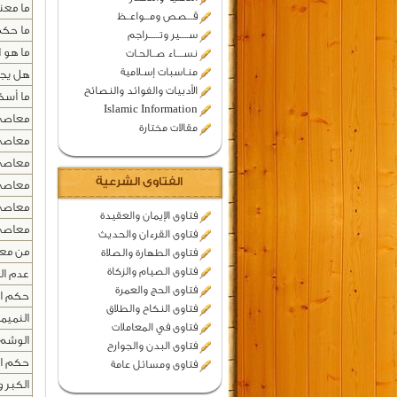
ما معن
قـــصص ومـــواعــظ
ما حكم
ســـــير وتــــــراجم
ما هو 
نســــاء صــالحـات
منـاسبات إسـلامية
هل يجو
الأدبيات والفوائد والنصائح
ما أسك
Islamic Information
معاصي 
مقالات مختارة
معاصي
معاصي 
الفتاوى الشرعية
معاصي
معاصي 
فتاوى الإيمان والعقيدة
معاصي
فتاوى القرءان والحديث
من معا
فتاوى الطهارة والصلاة
فتاوى الصيام والزكاة
عدم الو
فتاوى الحج والعمرة
حكم ال
فتاوى النكاح والطلاق
النميم
فتاوى في المعاملات
الوشم
فتاوى البدن والجوارح
حكم ال
فتاوى ومسائل عامة
الكبر و