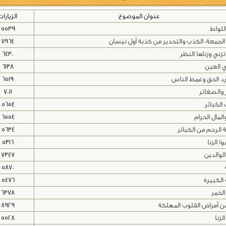
عنوان الموضوع
الزيارات
اللواط
5539
لجمعة: الكذب والتحذير من كذبة أول نيسان
11964
زني وزناها النظر
6430
 العين
6138
 رد الحق وغمط الناس
6519
 والصغائر
7011
الكبائر
5654
والمال الحرام
6554
الرحم من الكبائر
5634
وا الزنا
5316
لوالدين
7347
5870
الكبيرة
5476
الخمر
6378
 من أمراض القلوب المهلكة
8929
لزنا
5528