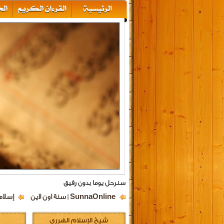
سنرحل يوما بدون رفيق
SunnaOnline | سنة اون لاين
إسلام
شيخ الإسلام الهرري