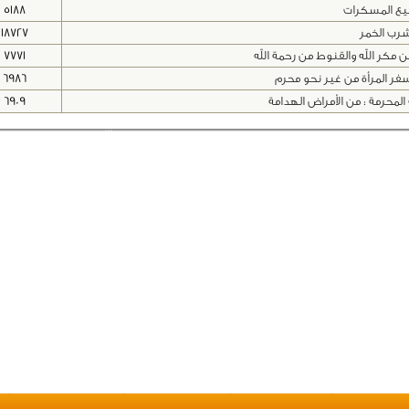
ع المسكرات
5188
رب الخمر
18727
ن مكر الله والقنوط من رحمة الله
7771
ر المرأة من غير نحو محرم
6986
المحرمة : من الأمراض الهدامة
6909