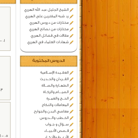
الشيخ الجليل عبد الله الهرري
رد شبه المفترين على الهرري
مختارات من دروس الهرري
مختارات من نصائح الهرري
مقالات في فضائل الهرري
01
شهادات العلماء في الهرري
الدروس المكتوبة
العقــيدة الإســلامية
القـــرءان والحــديـث
الطهــارة والصـــلاة
الصيــــام والزكــاة
الحـــج والعمــرة
المعاملات والنكاح
معاصي البدن والجوارح
الخــطب والـــدروس
ســـؤال و جــواب
قــصص الأنـبيـــاء
05 -
الأدعــية والأذكــار