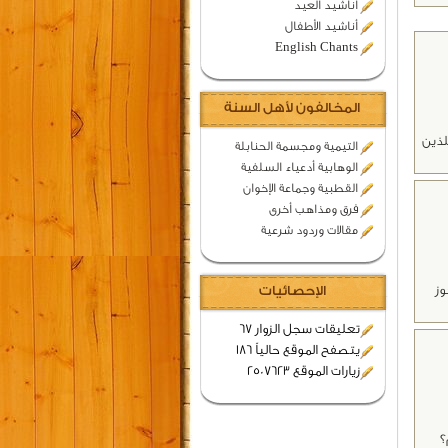
اناشيد العيد
أناشيد الأطفال
English Chants
المخالفون لأهل السنة
لذين
التيمية ومجسمة الحنابلة
الوهابية أدعياء السلفية
القطبية وجماعة الإخوان
فرق ومذاهب أخرى
مقالات وردود شرعية
وز
الإحصائيات
تعليقات سجل الزوار 67
يتصفح الموقع حالياً 186
زيارات الموقع 2507623