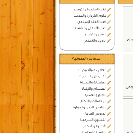
كتب العقيدة والتوحيد
علوم القرءان والحديث
كتب الفقه الإسلامي
كتب الأطفال والناشئة
السير والتراجم
 رأى
الردود والتحذير
الدروس الصوتية
العقــيدة والتـوحيـــد
القـــرءان والحــديـث
الطهــارة والصـــلاة
يرفض
الصيــــام والزكــاة
الحـــج والعمــرة
المعاملات والنكاح
معاصي البدن والجوارح
الدروس العامة
الفتــاوى الشـرعيــة
الأدعــية والأذكــار
ليس
مناسبات اسلامية