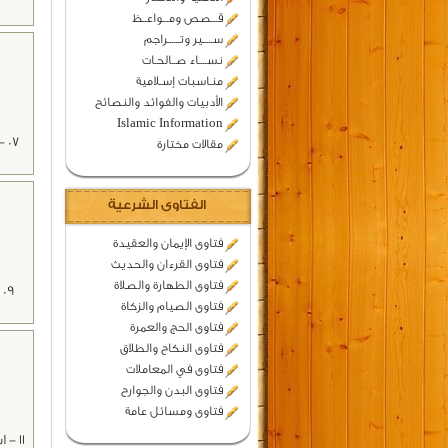
قـــصص ومـــواعــظ
ســـــير وتــــــراجم
نســــاء صــالحـات
منـاسبات إسـلامية
الأدبيات والفوائد والنصائح
Islamic Information
07
مقالات مختارة
الفتاوى الشرعية
فتاوى الإيمان والعقيدة
فتاوى القرءان والحديث
فتاوى الطهارة والصلاة
9
فتاوى الصيام والزكاة
فتاوى الحج والعمرة
فتاوى النكاح والطلاق
فتاوى في المعاملات
فتاوى البدن والجوارح
فتاوى ومسائل عامة
11 -