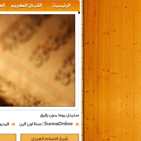
سنرحل يوما بدون رفيق
SunnaOnline | سنة اون لاين
فيديو
شيخ الإسلام الهرري