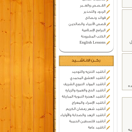
القــصـص والعـــبر
الردود والتحذير
فوائد ونصائح
قصص الأنبياء والصالحين
البرامج الإسـلامية
الكتب المشروحة
ل
English Lessons
ركــن الانـاشــــيد
أناشيد التنزيه والتوحيد
أناشيد العشق المحمدي
أناشيد المولد النبوي الشريف
أناشيد الحج والعمرة والزيارة
أناشيد الهجرة النبوية المباركة
أناشيد الإسراء والمعراج
أناشيد شهر رمضان الكريم
أناشيد الزهد والصحابة والأولياء
أناشيد فلسطين الحبيبة
أناشيد عامة