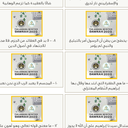
والإسفراييني نار تُحرِق
ضالًا بالعقيدة كما تزعم الوهابية
 - يخطئ من يظن أن الرسول أمر بالتبليغ
08 - لا بد في العقائد من الجزم، فلا مح
والنبي لم يؤمر
للاجتهاد في أصول الدين
0 - ما هي الطفرة التي ابتدعها وقال بها
10 - المجسم لا يعبد الرب الذي نحن نعبده
إبراهيم النّظام المعتزلي
 استدلال سيدنا إبراهيم على أن الله لا يجوز
12 - ما معنى قوله تعالى: وهو أهون عليه