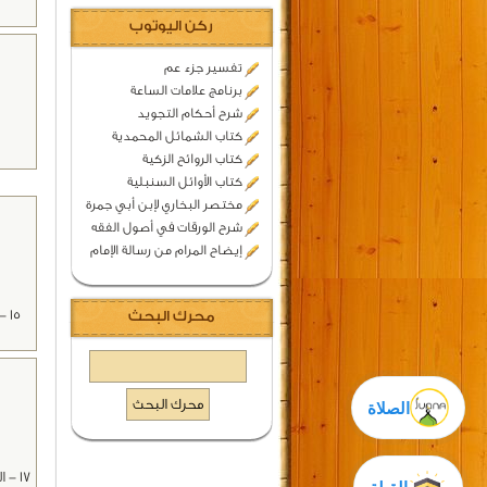
ركن اليوتوب
تفسير جزء عم
برنامج علامات الساعة
شرح أحكام التجويد
كتاب الشمائل المحمدية
كتاب الروائح الزكية
كتاب الأوائل السنبلية
مختصر البخاري لإبن أبي جمرة
شرح الورقات في أصول الفقه
إيضاح المرام من رسالة الإمام
15
محرك البحث
الصلاة
17 - القول بتجزؤ الجسم إلى ما لا نهاية له باطل