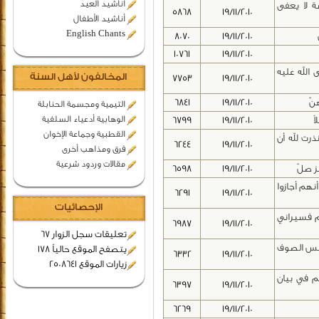
اناشيد العيد
ة لا يعفى
5868
19/11/2010
أناشيد الأطفال
English Chants
8070
19/11/2010
10761
19/11/2010
الله عليه
المخالفون لأهل السنة
7753
19/11/2010
نّ
19/11/2010
6841
التيمية ومجسمة الحنابلة
الوهابية أدعياء السلفية
ً
19/11/2010
6799
القطبية وجماعة الإخوان
رت لله أن
6244
19/11/2010
فرق ومذاهب أخرى
مقالات وردود شرعية
ز صلّ
19/11/2010
6598
هم أجازوا
6291
19/11/2010
الإحصائيات
م فسيراني
6987
19/11/2010
تعليقات سجل الزوار 67
لبس الصوف
يتصفح الموقع حالياً 178
6332
19/11/2010
زيارات الموقع 2508641
م في بيان
6397
19/11/2010
6269
19/11/2010