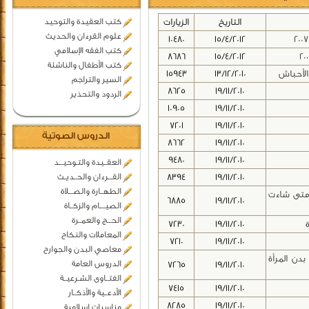
التاريخ
الزيارات
كتب العقيدة والتوحيد
علوم القرءان والحديث
10480
15/4/2012
كتب الفقه الإسلامي
8686
15/4/2012
كتب الأطفال والناشئة
الأحباش
13/12/2010
15943
السير والتراجم
8625
19/11/2010
الردود والتحذير
10905
19/11/2010
7201
19/11/2010
الدروس الصوتية
8662
19/11/2010
9480
19/11/2010
العقــيدة والتـوحيـــد
19/11/2010
8394
القـــرءان والحــديـث
الطهــارة والصـــلاة
 متى شاءت
6885
19/11/2010
الصيــــام والزكــاة
الحـــج والعمــرة
7230
19/11/2010
المعاملات والنكاح
7210
19/11/2010
معاصي البدن والجوارح
دن المرأة
الدروس العامة
7265
19/11/2010
الفتــاوى الشـرعيــة
7415
19/11/2010
الأدعــية والأذكــار
8285
19/11/2010
مناسبات اسلامية