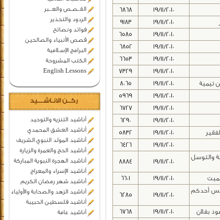
القــصـص والعـــبر
6868
19/11/2010
الردود والتحذير
9183
19/11/2010
فوائد ونصائح
6585
19/11/2010
قصص الأنبياء والصالحين
6852
19/11/2010
البرامج الإسـلامية
6653
19/11/2010
الكتب المشروحة
English Lessons
7329
19/11/2010
بن تيمية
19/11/2010
8065
5969
19/11/2010
ركــن الانـاشــــيد
6727
19/11/2010
أناشيد التنزيه والتوحيد
6290
19/11/2010
أناشيد العشق المحمدي
لفقير
19/11/2010
5832
أناشيد المولد النبوي الشريف
6426
19/11/2010
أناشيد الحج والعمرة والزيارة
ة والتوسل
أناشيد الهجرة النبوية المباركة
8884
19/11/2010
أناشيد الإسراء والمعراج
لميت
19/11/2010
6601
أناشيد شهر رمضان الكريم
جلس أحدكم
أناشيد الزهد والصحابة والأولياء
6285
19/11/2010
أناشيد فلسطين الحبيبة
وذ بفلان
19/11/2010
6768
أناشيد عامة