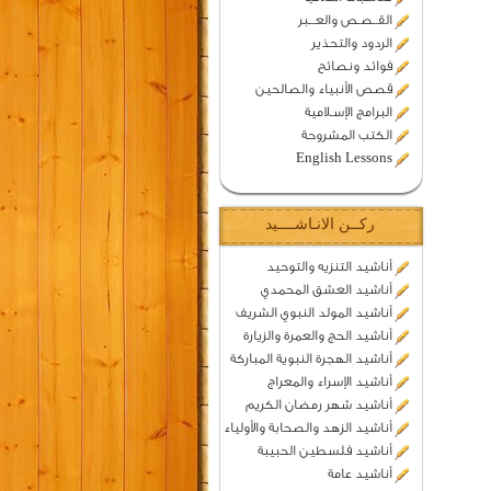
القــصـص والعـــبر
الردود والتحذير
فوائد ونصائح
قصص الأنبياء والصالحين
البرامج الإسـلامية
الكتب المشروحة
English Lessons
ركــن الانـاشــــيد
أناشيد التنزيه والتوحيد
أناشيد العشق المحمدي
أناشيد المولد النبوي الشريف
أناشيد الحج والعمرة والزيارة
أناشيد الهجرة النبوية المباركة
أناشيد الإسراء والمعراج
أناشيد شهر رمضان الكريم
أناشيد الزهد والصحابة والأولياء
أناشيد فلسطين الحبيبة
أناشيد عامة