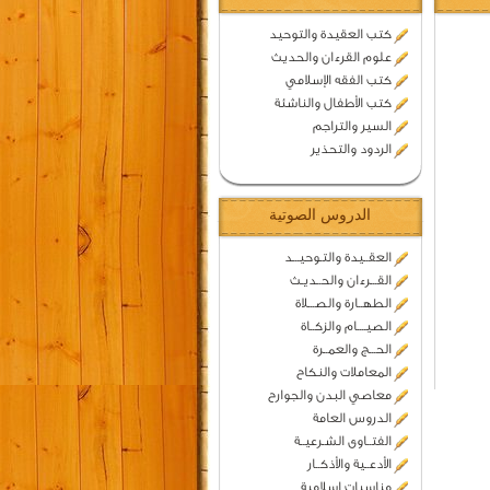
كتب العقيدة والتوحيد
علوم القرءان والحديث
كتب الفقه الإسلامي
كتب الأطفال والناشئة
السير والتراجم
الردود والتحذير
الدروس الصوتية
العقــيدة والتـوحيـــد
القـــرءان والحــديـث
الطهــارة والصـــلاة
الصيــــام والزكــاة
الحـــج والعمــرة
المعاملات والنكاح
معاصي البدن والجوارح
الدروس العامة
الفتــاوى الشـرعيــة
الأدعــية والأذكــار
مناسبات اسلامية