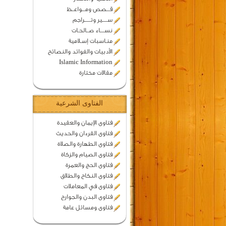
قـــصص ومـــواعــظ
ســـــير وتــــــراجم
نســــاء صــالحـات
منـاسبات إسـلامية
الأدبيات والفوائد والنصائح
Islamic Information
مقالات مختارة
الفتاوى الشرعية
فتاوى الإيمان والعقيدة
فتاوى القرءان والحديث
فتاوى الطهارة والصلاة
فتاوى الصيام والزكاة
فتاوى الحج والعمرة
فتاوى النكاح والطلاق
فتاوى في المعاملات
فتاوى البدن والجوارح
فتاوى ومسائل عامة