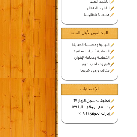
اناشيد العيد
أناشيد الأطفال
English Chants
المخالفون لأهل السنة
التيمية ومجسمة الحنابلة
الوهابية أدعياء السلفية
القطبية وجماعة الإخوان
فرق ومذاهب أخرى
مقالات وردود شرعية
الإحصائيات
تعليقات سجل الزوار 67
يتصفح الموقع حالياً 179
زيارات الموقع 2508016