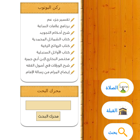
ركن اليوتوب
تفسير جزء عم
برنامج علامات الساعة
شرح أحكام التجويد
كتاب الشمائل المحمدية
كتاب الروائح الزكية
كتاب الأوائل السنبلية
مختصر البخاري لإبن أبي جمرة
شرح الورقات في أصول الفقه
إيضاح المرام من رسالة الإمام
الصلاة
محرك البحث
القبلة
بحث