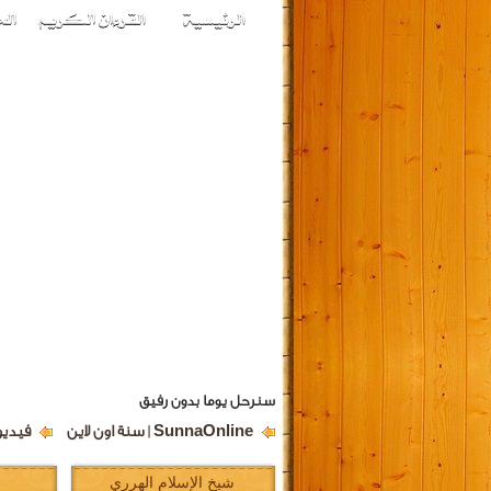
سنرحل يوما بدون رفيق
SunnaOnline | سنة اون لاين
فيديو
شيخ الإسلام الهرري