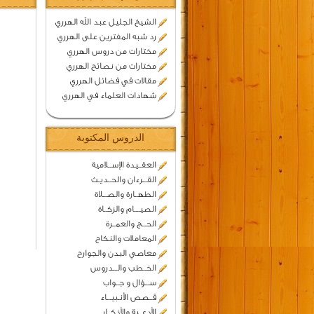
الشيخ الجليل عبد الله الهرري
رد شبه المفترين على الهرري
مختارات من دروس الهرري
مختارات من نصائح الهرري
مقالات في فضائل الهرري
شهادات العلماء في الهرري
الدروس المكتوبة
العقــيدة الإســلامية
القـــرءان والحــديـث
الطهــارة والصـــلاة
الصيــــام والزكــاة
الحـــج والعمــرة
المعاملات والنكاح
معاصي البدن والجوارح
الخــطب والـــدروس
ســـؤال و جــواب
قــصص الأنـبيـــاء
الأدعــية والأذكــار