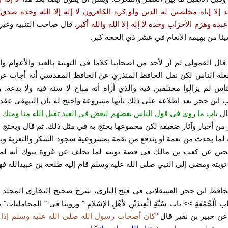
بد إلا إياه مخلصين له الدين ولو كره الكافرون لا إله إلا الله وحده صدق
بده وهزم الأحزاب وحده لا إله إلا الله والله أكبر
.
قال صاحب التنبيه وغيره
ئا من بهيمة الأنعام في عشر ذي الحجة كبر.
ال القمولي لم أر لأحد من أصحابنا كلاما في التهنئة بالعيد والأعوام وا
عله الناس لكن نقل الحافظ المنذري عن الحافظ المقدسي أنه أجاب ع
ناس لم يزالوا مختلفين فيه والذي أراه أنه مباح لا سنة فيه ولا بدعة.
و
 ابن حجر بعد اطلاعه على ذلك بأنها مشروعة واحتج له بأن البيهقي عقد
ال ب
اب ما روي في قول الناس بعضهم لبعض في العيد تقبل الله منا ومنك
و
 من أخبار وآثار ضعيفة لكن مجموعها يحتج به في مثل ذلك.
ثم قال ويحتج 
ة لما يحدث من نعمة أو يندفع من نقمة بمشروعية سجود الشكر والتعزية وب
حين عن كعب بن مالك في قصة توبته لما تخلف عن غزوة تبوك أنه لما
توبته ومضى إلى النبي صلى الله عليه وسلم قام إليه طلحة بن عبيدالله فهن
حافظ ابن حجر العسقلاني في فتح الباري، شرح صحيح البخاري المجلد ا
ب الْجُمُعَةِ >> باب سُنَّةِ الْعِيدَيْنِ لأهْلِ الإسْلامِ " وروينا في " المحامليات"
 جبير بن نفير قال "
كان أصحاب رسول الله صلى الله عليه وسلم إذا ا