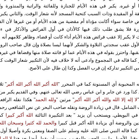
 أو غيره.
يكبر في هذه الأيام للجنازة وللفائتة والراتبة والمنذورة وال
ة أو المقيدة وذات السبب كتحية المسجد لأنه شعار الوقت.
والثاني يكب
ض خاصة سواء أكانت مؤداة أم مقضية من هذه الأيام أو من غيرها لأن ال
ة فلا يشق طلب ذلك فيها كالأذان في أول الفرائض والأذكار في ءاخ
ث لا يكبر إلا عقب فرائض هذه الأيام أداء كانت أو قضاء.
وظاهر كلامهم أنه لا
أول عقب سجدتي التلاوة والشكر لأنهما ليسا بصلاة وإن قال صاحب الرون
بها.
واحترز بقوله في هذه الأيام عما لو فاتته صلاة منها وقضاها في غيرها
ر كما قاله في المجموع وادعى أنه لا خلاف فيه لأن التكبير شعار الوقت كم
ي التكبير تداركه إن قرب الفصل وكذا إن طال على الأصح.
 المحبوبة أي المسنونة كما في المحرر "
الله أكبر الله أكبر الله أكبر
" ثل
 كذا ورد عن جابر و ابن عباس رضي الله تعالى عنهم.
وفي القديم يكبر مرت
لا إله إلا الله والله أكبر الله أكبر
" مرتين "
ولله الحمد
" هكذا نقله الراف
الشامل.
قال في زيادة الروضة ونقله صاحب البحر عن نص الشافعي رحمه
 في البويطي.
ويستحب أن يزيد " بعد التكبيرة الثالثة
الله أكبر كبيرا
كم
ن والروضة أي بزيادة الله أكبر قبل كبيرا
والحمد لله كثيرا وسبحان الله
كما قاله النبي صلى الله عليه وسلم على الصفا ومعنى بكرة وأصيلا أول ا
وقيل الأصيل ما بين العصر والمغرب.
ويسن أن يقول أيضا بعد هذا
لا إله إ