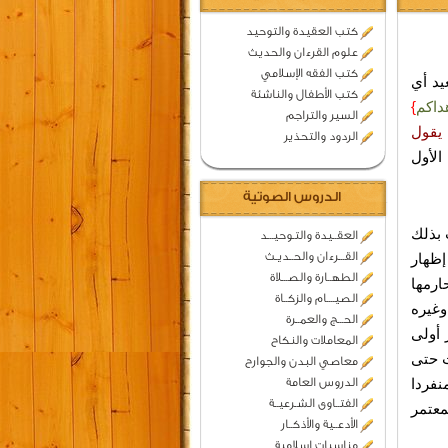
كتب العقيدة والتوحيد
علوم القرءان والحديث
كتب الفقه الإسلامي
يد أي
كتب الأطفال والناشئة
داكم
}
السير والتراجم
يقول
الردود والتحذير
الأول
الدروس الصوتية
 بذلك
العقــيدة والتـوحيـــد
القـــرءان والحــديـث
إظهار
الطهــارة والصـــلاة
ارمها
الصيــــام والزكــاة
وغيره
الحـــج والعمــرة
 أولى
المعاملات والنكاح
ث حتى
معاصي البدن والجوارح
نفردا
الدروس العامة
الفتــاوى الشـرعيــة
معتمر
الأدعــية والأذكــار
مناسبات اسلامية