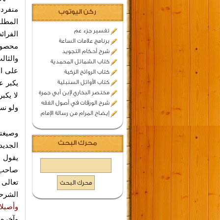
منفردا
ركن اليوتوب
المطلق
تفسير جزء عم
الفرائ
برنامج علامات الساعة
محصور
شرح أحكام التجويد
والثال
كتاب الشمائل المحمدية
على ال
كتاب الروائح الزكية
كتاب الأوائل السنبلية
يكبر عق
مختصر البخاري لإبن أبي جمرة
لا يكب
شرح الورقات في أصول الفقه
ولو نس
إيضاح المرام من رسالة الإمام
وصيغته
محرك البحث
الجديد
يقول "
صاحب 
تعالى
الشرحي
وأصيلا
وآخره 