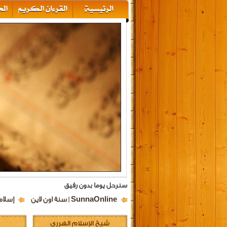
سنرحل يوما بدون رفيق
SunnaOnline | سنة اون لاين
إسلام
شيخ الإسلام الهرري