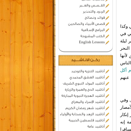
القــصـص والعـــبر
الردود والتحذير
فوائد ونصائح
قصص الأنبياء والصالحين
 وكذا
البرامج الإسـلامية
قي في
الكتب المشروحة
 ليلة
English Lessons
النحر
 لأنها
ركــن الانـاشــــيد
الناس
م أكل
أناشيد التنزيه والتوحيد
عنهم
أناشيد العشق المحمدي
أناشيد المولد النبوي الشريف
أناشيد الحج والعمرة والزيارة
أناشيد الهجرة النبوية المباركة
وفي
أناشيد الإسراء والمعراج
أمصار
أناشيد شهر رمضان الكريم
إنكار
أناشيد الزهد والصحابة والأولياء
أناشيد فلسطين الحبيبة
ة إنه
أناشيد عامة
سافرا