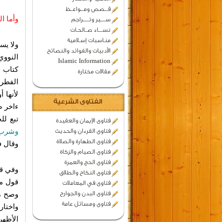
قـــصص ومـــواعــظ
وأما ا
ســـــير وتــــــراجم
نســــاء صــالحـات
منـاسبات إسـلامية
ولا يس
الأدبيات والفوائد والنصائح
النووي
Islamic Information
كتاب ف
مقالات مختارة
الفطر 
لأنها أ
الفتاوى الشرعية
ءاخر ص
تبع ل
فتاوى الإيمان والعقيدة
وشرب و
فتاوى القرءان والحديث
فتاوى الطهارة والصلاة
وقال ف
فتاوى الصيام والزكاة
فتاوى الحج والعمرة
وفي قو
فتاوى النكاح والطلاق
قول من
فتاوى في المعاملات
فتاوى البدن والجوارح
وصح من
فتاوى ومسائل عامة
واختار
الأظهر