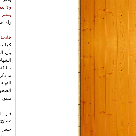
ولا نع
ونصر ع
رأى شي
خاتمة
ق
كما يف
بأن ال
الشهاب
بابا فق
ما ذكر
التهنئ
الصحي
بقبول 
قال ال
>> كِتَا
حسن عن