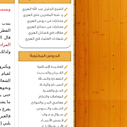
ويسمى 
الشيخ الجليل عبد الله الهرري
رد شبه المفترين على الهرري
مختارات من دروس الهرري
يندب ا
مختارات من نصائح الهرري
الفطر 
مقالات في فضائل الهرري
قال ال
شهادات العلماء في الهرري
المراد
ولذلك 
الدروس المكتوبة
ويكبرو
العقــيدة الإســلامية
القـــرءان والحــديـث
لقيام 
الطهــارة والصـــلاة
الشعائ
الصيــــام والزكــاة
ونحوهم
الحـــج والعمــرة
حتى يح
المعاملات والنكاح
ما يشت
معاصي البدن والجوارح
الخــطب والـــدروس
يفرغ م
ســـؤال و جــواب
فالعبر
قــصص الأنـبيـــاء
يلبي إ
الأدعــية والأذكــار