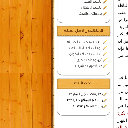
اناشيد العيد
نافلة
أناشيد الأطفال
ر عقب
English Chants
فرائض
رها.
المخالفون لأهل السنة
 يكبر
ق إنه
التيمية ومجسمة الحنابلة
 فإنه
الوهابية أدعياء السلفية
القطبية وجماعة الإخوان
ا مر.
فرق ومذاهب أخرى
مقالات وردود شرعية
اثا في
الإحصائيات
ين ثم
عي عن
تعليقات سجل الزوار 67
 الله
يتصفح الموقع حالياً 177
ا في
زيارات الموقع 2506574
 بكرة
لنهار
لا الله