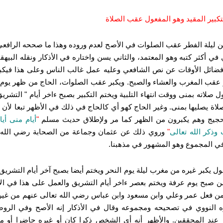
لتكبير المقيد وهو المفعول عقب الصلاة
ن ليلة الفطر عقب الصلوات في الأصح لعدم وروده وهذا ما صححه الرافعي
 في أكثر كتبه وهو المعتمد، والثاني يسن واختاره في الأذكار ونقله البيه
ضائل الأوقات عن نص الشافعي وعليه عمل غالب الناس وعلى هذا فيكبر
عقب المغرب والعشاء والصبح.
ويكبر عقب الصلوات، الحاج من ظهر يوم 
ول صلاته بمنى ووقت انتهاء التلبية ويختم التكبير بصبح ءاخر أيام " التشريق
لاة يصليها بمنى.
وغير الحاج كهو أي كالحاج في ذلك في الأظهر تبعا لأن 
لحجيج وهم يكبرون من الظهر كما مر ولإطلاق حديث مسلم
"
أيام منى أيا
ذكر الله تعالى
"
وروي ذلك عن عثمان وجماعة من الصحابة رضي الله 
ي المجموع وهو المشهور في مذهبنا.
ل يكبر غيره من مغرب ليلة يوم النحر ويختم أيضا بصبح آخر أيام التشريق.
 صبح يوم عرفة ويختم بعصر ءاخر أيام التشريق والعمل على هذا في ال
 فعل عمر وعلي وابن مسعود وابن عباس رضي الله تعالى عنهم من غير 
ه النووي في تصحيحه ومجموعه وقال في الأذكار إنه الأصح وفي الروض
 عند المحققين.
والأظهر أنه أي الشخص ذكرا كان أو غيره حاضرا أو م