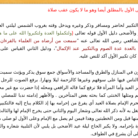
الأول بالمطلق أيضا وهو ما لا يكون عقب صلاة
لتكبير لحاضر ومسافر وذكر وغيره ويدخل وقته بغروب الشمس ليلتي الع
والأضحى دليل الأول قوله تعالى
{
ولتكملوا العدة ولتكبروا الله على ما ه
شافعي رضي الله تعالى عنه "
سمعت من أرضاه من العلماء بالقرءان 
 بالعدة عدة الصوم وبالتكبير عند الإكمال
"، ودليل الثاني القياس على 
كان تكبير الأول آكد للنص عليه.
ن في المنازل والطرق والمساجد والأسواق جمع سوق يذكر ويؤنث سميت
الناس فيها على سوقهم وغيرها كالزحمة ليلا ونهارا.
برفع الصوت للرجل 
ر العيد وأما المرأة فلا ترفع كما قاله الرافعي ومحله إذا حضرت مع غير مح
 ومثلها الخنثى كما بحثه بعض المتأخرين .
والأظهر إدامته ندبا للمصلي 
رم الإمام بصلاة العيد أي يفرغ من إحرامه بها إذ الكلام يباح إليه فالتكبير
غل به لأنه ذكر الله تعالى وشعار اليوم والثاني حتى يخرج الإمام لها والثال
نها قيل ومن الخطبتين وهذا فيمن لم يصل مع الإمام وعلى الأول لو صلى م
ة بإحرامه.
ولا يكبر الحاج ليلة عيد الأضحى بل يلبي لأن التلبية شعاره وال
لى أن يشرع في الطواف.