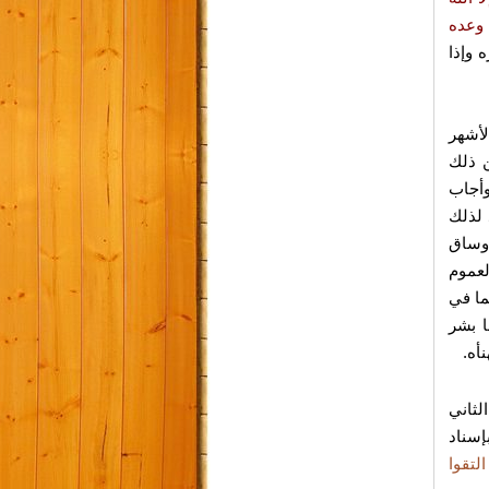
 وعده
 وإذا
لأشهر
ن ذلك
أجاب
 لذلك
ساق
لعموم
ما في
 بشر
أه.
لثاني
 بإسناد
لتقوا