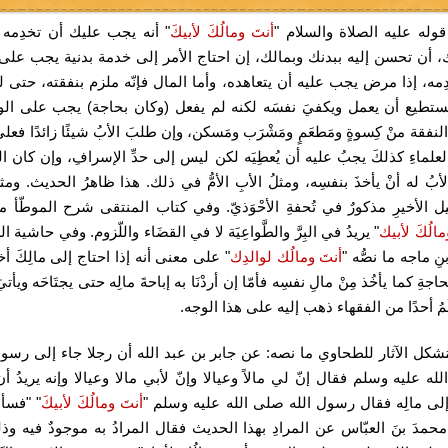
وله عليه الصلاة والسلام "
أنتَ ومالُكَ لأبيكَ
" أنه يجب عليك أن تخدِمه ب
، أن تحسن إليه ببدنك وبمالك، إن احتاج الأمر إلى خدمة بدنية يجب على 
ِمه، إذا مرض يجب عليه أن يتعاهده، وأما المال فإنّه ملزم بنفقته، حتى ل
ستطيع أن يعمل ويكفيَ نفسَه لكنه لم يفعل (وكان بحاجة) يجب على الو
النفقة منْ كِسوةٍ ومَطعَمٍ ومَشْرَب ومَسكن، وإن طلبَ الأبُ شيئًا زائدًا فعلى 
علماءِ كذلكَ يجبُ عليه أن يُعطِيَه لكن ليس إلى حدِّ الإسرافِ، وإن كان الو
الأبُ له أنْ يأخذَ بنفسِه، ومثلُ الأبِ الأمُّ في ذلك. هذا ظاهرُ الحديث.
ومثل
يل الأخيرِ مذكورٌ في تُحفةِ الأحْوَذيّ.
وفي كتاب المنتقى شرح الموطّأ ما
مالُكَ لأبيك
" يريدُ في البِرَّ والطَّواعِيَة لا في القضَاء واللّزوم.
وفي حاشية الس
ِ ماجه ما نصُّه "
أنتَ ومالُك لوالدِك
" على معنى أنه إذا احتاج إلى مالِكَ أخ
لحاجةِ كما يأخُذ مِنْ مالِ نفسِه فأمّا إن أردْنَا به إباحةَ مالِه حتى يجتَاحَه ويأتي
َمُ أحدًا من الفقهاء ذهب إليه على هذا الوجه.
شكل الآثار للطحاوي ما نصه: عن جابر بن عبد الله أن رجلا جاء إلى رسول
له عليه وسلم فقال إنّ لي مالاً وعيالا وإنّ لأبي مالا وعيالا وإنه يريدُ أن
إلى مالِه فقال رسول الله صلى الله عليه وسلم "
أنتَ ومالُكَ لأبيكَ
" "فسأل
محمدَ بنَ العبّاس عن المرادِ بهذا الحديث فقال المرادُ به موجودٌ فيه وذ