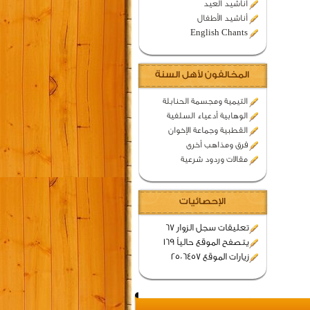
اناشيد العيد
أناشيد الأطفال
English Chants
المخالفون لأهل السنة
التيمية ومجسمة الحنابلة
الوهابية أدعياء السلفية
القطبية وجماعة الإخوان
فرق ومذاهب أخرى
مقالات وردود شرعية
الإحصائيات
تعليقات سجل الزوار 67
يتصفح الموقع حالياً 169
زيارات الموقع 2506457