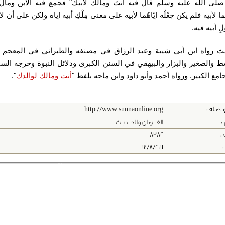
صلى الله عليه وسلم قال فيه أنتَ ومالُك لأبيك" فجمع فيه الابن ومالَ 
ما لأبيه فلم يكن جعْلُه إيّاهُما لأبيه على معنى مِلْكِ أبيه إياه ولكن على أن لا 
 أبيه فيه.
ث رواه ابن أبي شيبة وعبد الرزاق في مصنفه والطبراني في المعجم ا
ط والصغير والبزار والبيهقي في السنن الكبرى ودلائل النبوة وخرجه ال
امع الكبير.
ورواه أحمد وأبو داود وابن ماجه بلفظ "
أنت ومالك لوالدك
".
 صله :
http://www.sunnaonline.org
:
القـــرءان والحــديـث
 :
8382
:
14/8/2011