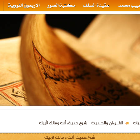
يات
القـــرءان والحــديـث
شرح حديث: أنت ومالك لأبيك
شرح حديث: أنت ومالك لأبيك