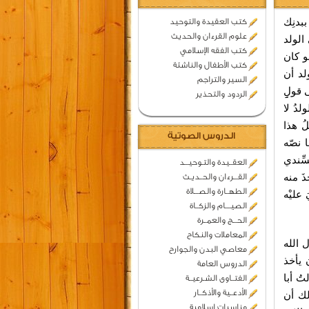
بدنِك
كتب العقيدة والتوحيد
علوم القرءان والحديث
الولد
كتب الفقه الإسلامي
و كان
كتب الأطفال والناشئة
لد أن
السير والتراجم
قولِِِ
الردود والتحذير
لدُ لا
ُ هذا
الدروس الصوتية
 نصّه
ِّندي
العقــيدة والتـوحيـــد
ذَ منه
القـــرءان والحــديـث
الطهــارة والصـــلاة
َ عليْه
الصيــــام والزكــاة
الحـــج والعمــرة
المعاملات والنكاح
 الله
معاصي البدن والجوارح
 يأخذ
الدروس العامة
تُ أبا
الفتــاوى الشـرعيــة
الأدعــية والأذكــار
لك أن
مناسبات اسلامية