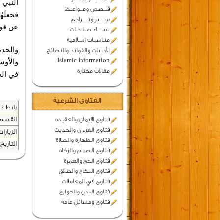
النبي 
قـــصص ومـــواعــظ
فجعلَهُ
ســـــير وتــــــراجم
عن قولِ
نســــاء صــالحـات
منـاسبات إسـلامية
والحدي
الأدبيات والفوائد والنصائح
Islamic Information
والأوس
مقالات مختارة
في الج
الفتاوى الشرعية
رابط ذو
القسم 
فتاوى الإيمان والعقيدة
فتاوى القرءان والحديث
الزيارات
فتاوى الطهارة والصلاة
التاريخ 
فتاوى الصيام والزكاة
فتاوى الحج والعمرة
فتاوى النكاح والطلاق
فتاوى في المعاملات
فتاوى البدن والجوارح
فتاوى ومسائل عامة