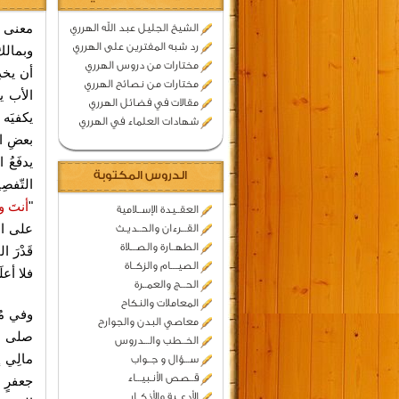
معنى ق
الشيخ الجليل عبد الله الهرري
رد شبه المفترين على الهرري
وبمالك
مختارات من دروس الهرري
أن يخد
مختارات من نصائح الهرري
الأب ي
مقالات في فضائل الهرري
يكفيَه 
شهادات العلماء في الهرري
بعضِ ال
يدفَعُ 
الدروس المكتوبة
التّفصِ
"
أنتَ و
العقــيدة الإســلامية
على ابن
القـــرءان والحــديـث
الطهــارة والصـــلاة
قَدْرَ ا
الصيــــام والزكــاة
فلا أعل
الحـــج والعمــرة
المعاملات والنكاح
وفي مُ
معاصي البدن والجوارح
صلى ال
الخــطب والـــدروس
مالِي 
ســـؤال و جــواب
قــصص الأنـبيـــاء
جعفرٍ 
الأدعــية والأذكــار