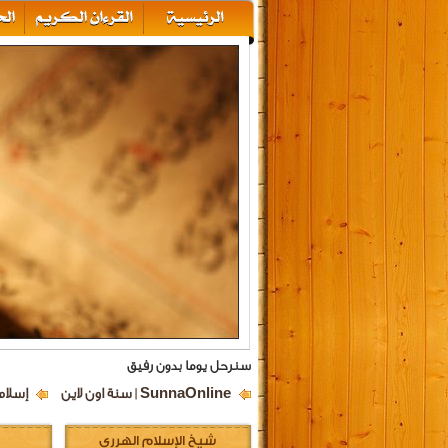
سنرحل يوما بدون رفيق
SunnaOnline | سنة اون لاين
إسلام
شيخ الإسلام الهرري