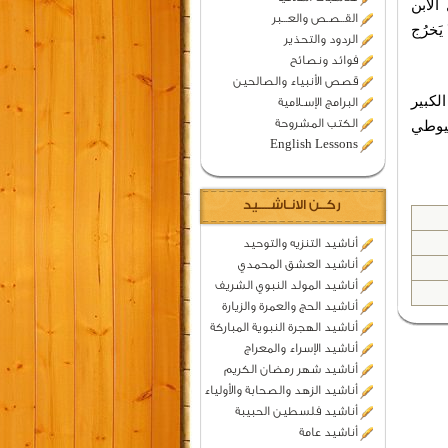
الابن
القــصـص والعـــبر
يَخرُج
الردود والتحذير
فوائد ونصائح
قصص الأنبياء والصالحين
لكبير
البرامج الإسـلامية
الكتب المشروحة
سيوطي
English Lessons
ركــن الانـاشــــيد
أناشيد التنزيه والتوحيد
أناشيد العشق المحمدي
أناشيد المولد النبوي الشريف
أناشيد الحج والعمرة والزيارة
أناشيد الهجرة النبوية المباركة
أناشيد الإسراء والمعراج
أناشيد شهر رمضان الكريم
أناشيد الزهد والصحابة والأولياء
أناشيد فلسطين الحبيبة
أناشيد عامة