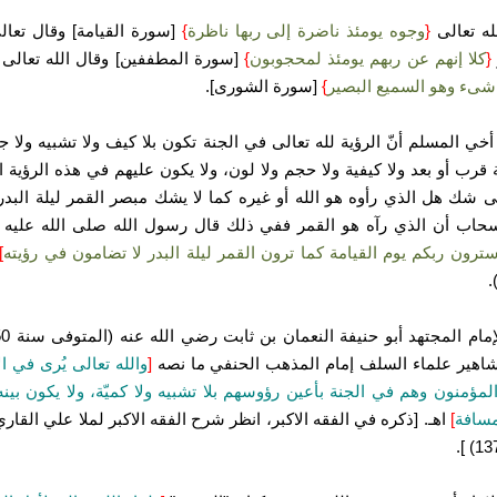
له تعالى
{
وجوه يومئذ ناضرة إلى ربها ناظرة
}
[سورة القيامة] وقال تعا
{
كلا إنهم عن ربهم يومئذ لمحجوبون
}
[سورة المطففين] وقال الله تعالى
شىء وهو السميع البصير
}
[سورة الشورى].
أخي المسلم أنّ الرؤية لله تعالى في الجنة تكون بلا كيف ولا تشبيه ولا جه
قرب أو بعد ولا كيفية ولا حجم ولا لون، ولا يكون عليهم في هذه الرؤية ا
نى شك هل الذي رأوه هو الله أو غيره كما لا يشك مبصر القمر ليلة البد
حاب أن الذي رآه هو القمر ففي ذلك قال رسول الله صلى الله عليه
سترون ربكم يوم القيامة كما ترون القمر ليلة البدر لا تضامون في رؤيته
]
.
اهير علماء السلف إمام المذهب الحنفي ما نصه
[
والله تعالى يُرى في ال
المؤمنون وهم في الجنة بأعين رؤوسهم بلا تشبيه ولا كميّة، ولا يكون بينه
مسافة
]
اهـ. [ذكره في الفقه الاكبر، انظر شرح الفقه الاكبر لملا علي القار