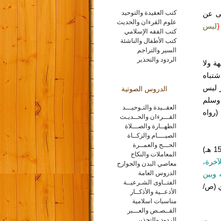
كتب العقيدة والتوحيد
لى عن
علوم القرءان والحديث
{
ليس
كتب الفقه الإسلامي
كتب الأطفال والناشئة
السير والتراجم
الردود والتحذير
ة ولا
شتباه
ر ليس
الدروس الصوتية
 وسلم
العقــيدة والتـوحيـــد
(رواه
القـــرءان والحــديـث
الطهــارة والصـــلاة
الصيــــام والزكــاة
الحـــج والعمــرة
قال الإمام المجتهد أبو حنيفة النعمان بن ثابت رضي الله عنه (المتوفى سنة 150 هـ)
المعاملات والنكاح
آخرة،
معاصي البدن والجوارح
الدروس العامة
 وبين
الفتــاوى الشـرعيــة
ي (ص/
الأدعــية والأذكــار
مناسبات اسلامية
القــصـص والعـــبر
الردود والتحذير