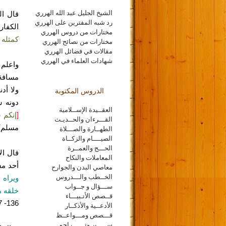
الشيخ الجليل عبد الله الهرري
قال ال
رد شبه المفترين على الهرري
الكفار
مختارات من دروس الهرري
كمثله 
مختارات من نصائح الهرري
مقالات في فضائل الهرري
شهادات العلماء في الهرري
واعلم 
مسافة 
ولا أد
الدروس المكتوبة
دونه س
العقــيدة الإســلامية
[
إنكم 
القـــرءان والحــديـث
مسلم)
الطهــارة والصـــلاة
الصيــــام والزكــاة
الحـــج والعمــرة
المعاملات والنكاح
أحد مش
معاصي البدن والجوارح
الخــطب والـــدروس
ويراه 
ســـؤال و جــواب
خلقه 
قــصص الأنـبيـــاء
136- 137) ].
الأدعــية والأذكــار
قـــصص ومـــواعــظ
ســـــير وتــــــراجم