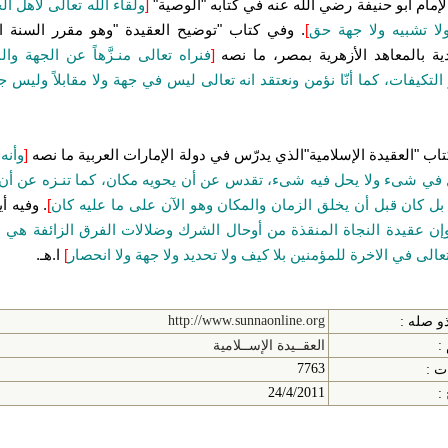
لإمام أبو حنيفة رضي الله عنه في كتابه "الوصية"
[
ولقاء الله تعالى لأهل الج
ا تشبيه ولا جهة حق
]
. وفي كتاب "توضيح العقيدة "وهو مقرر السنة ال
دية بالمعاهد الأزهرية بمصر، ما نصه
[
فنراه تعالى منـزَّهاً عن الجهة والم
التكيفات، كما أنّا نؤمن ونعتقد انه تعالى ليس في جهة ولا مقابلاً وليس 
اب "العقيدة الإسلامية"الذي يدرّس في دولة الإمارات العربية ما نصه
[
وأنه
 في شىء ولا يحل فيه شىء، تقدس عن أن يحويه مكان، كما تنـزه عن أن
بل كان قبل أن يخلق الزمان والمكان وهو الآن على ما عليه كان
]
. وفيه أ
إن عقيدة النجاة المنقذة من أوحال الشرك وضلالات الفرق الزائفة هي ا
تعالى في الاخرة للمؤمنين بلا كيف ولا تحديد ولا جهة ولا انحصار
]
ا.هـ.
http://www.sunnaonline.org
و صله :
:
العقــيدة الإســلامية
7763
ت :
24/4/2011
 :