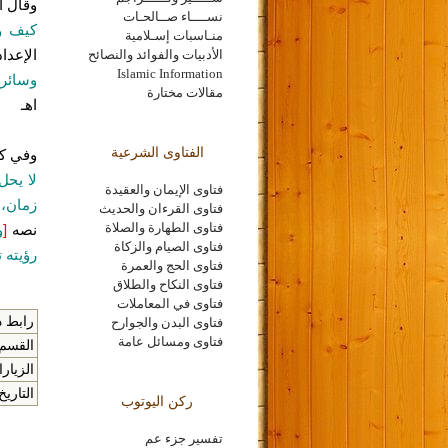
وقال ا
نســــاء صــالحـات
كيف ول
منـاسبات إسـلامية
الإعدا
الأدبيات والفوائد والنصائح
Islamic Information
وسائر 
مقالات مختارة
اهـ
الفتاوى الشرعية
وفي كت
لا يحل
فتاوى الإيمان والعقيدة
زمان، 
فتاوى القرءان والحديث
فتاوى الطهارة والصلاة
نصه
[
و
فتاوى الصيام والزكاة
رؤيته 
فتاوى الحج والعمرة
فتاوى النكاح والطلاق
فتاوى في المعاملات
رابط ذ
فتاوى البدن والجوارح
فتاوى ومسائل عامة
القسم 
الزيارا
التاريخ
ركن اليوتوب
تفسير جزء عم