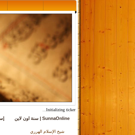
Initializing ticker...
SunnaOnline | سنة اون لاين
إس
شيخ الإسلام الهرري