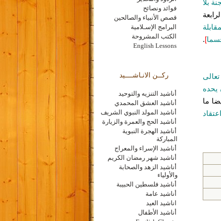
نة بلا
فوائد ونصائح
رابعة
قصص الأنبياء والصالحين
قابلة
البرامج الإسـلامية
الكتب المشروحة
جسما
]
.
English Lessons
ركــن الانـاشــــيد
 تعالى
 يحده
أناشيد التنزيه والتوحيد
يضا ما
أناشيد العشق المحمدي
أناشيد المولد النبوي الشريف
عتقاد
أناشيد الحج والعمرة والزيارة
أناشيد الهجرة النبوية
المباركة
أناشيد الإسراء والمعراج
أناشيد شهر رمضان الكريم
أناشيد الزهد والصحابة
والأولياء
أناشيد فلسطين الحبيبة
أناشيد عامة
اناشيد العيد
أناشيد الأطفال