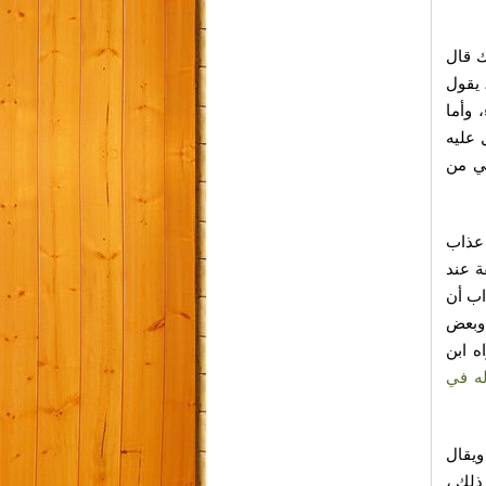
ك قال
 يقول
 وأما
 عليه
ي من
 عذاب
ة عند
اب أن
 وبعض
ه ابن
له في
ويقال
ذلك ،