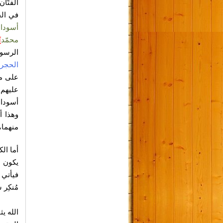
الفتَّ
في الح
أسودان
محمّد
]
الرسو
الحجر
على ما
عليهم 
أسودان
وهذا أ
منهما،
أما الك
يكون ه
فيأتي 
مُنكِر 
الله ي