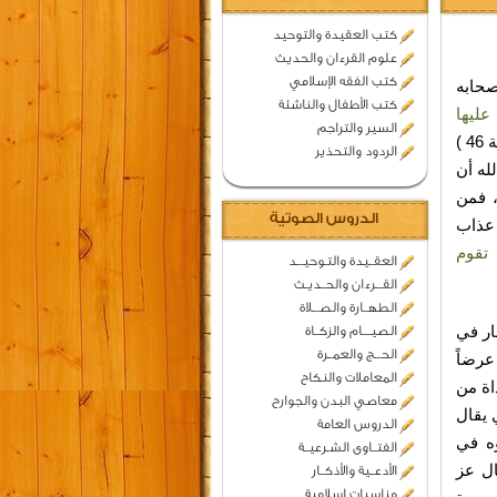
كتب العقيدة والتوحيد
علوم القرءان والحديث
كتب الفقه الإسلامي
صحابه
كتب الأطفال والناشئة
عليها
السير والتراجم
( سورة غافر / ءاية 46 )
الردود والتحذير
له أن
، فمن
الدروس الصوتية
 عذاب
 تقوم
العقــيدة والتـوحيـــد
القـــرءان والحــديـث
الطهــارة والصـــلاة
ار في
الصيــــام والزكــاة
الحـــج والعمــرة
عرضاً
المعاملات والنكاح
اة من
معاصي البدن والجوارح
 يقال
الدروس العامة
وه في
الفتــاوى الشـرعيــة
ال عز
الأدعــية والأذكــار
مناسبات اسلامية