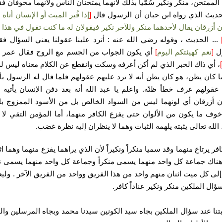
ان الممتحن، منكر ونكير سُمّيا بذلك لأنهما يمتحنان الناس ولأنهما مخوفان فق
ديث الذي رواه ابن حبان أن الرسول قال
[
إذا قُبر الميت أو الإنسان أتاه
 أزرقان يقال لأحدهما منكر وللآخر نكير فيقولان له ما كنت تقول في هذا 
...
الحديث ، وقوله رضي الله عنه : أترد علينا عقولنا يعني السؤال فق
ل
[
نعم كهيئتكم اليوم
]
أي يكون الجواب من الجسم مع الروح فقال عمر
]
، أي ذاك الخبر الذي لم أكن أعرفه وسكت وانقطع عن الكلام معناه ليس له 
 كان يظن، هو كان يظن أنه لا ترد عليهم عقولهم فلما قال له الرسول بأنه
عقولهم عرف خطأ ظنّه. واعلم يا عبد الله أنه بعد دفن الإنسان يأتيه 
 أزرقان أي لونهما ليس من السواد الخالص بل من الأسود الممزوج با
خوف ما يكون من الألوان حتى يفزع الكافر منهما، أما المؤمن التقي لا
 الله تعالى يثبته يلهمه الثبات وهما لا ينظران إليه نظرة غضب.
افر يرتاع منهما وقد سميا منكراً ونكيراً لأن الذي يراهما يفزع منهما وهما اث
ناك جماعة كل واحد منهما يسمى منكراً وجماعة كل واحد منهما يسمى نكي
إلى كل ميت اثنان منهم واحد من هذا الفريق وواحد من الفريق الآخر . وليع
سؤال الملكين منكر ونكير عناداً كافر.
ثبتنا عند سؤال الملكين بجاه سيد الكونين سيدنا محمد وبجاه المرسلين والم