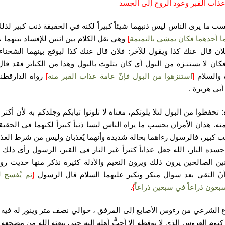
عذاب القبر
وعود الروح إلى الجسد
ب ما يرى الناس ليس ذنبهما شيئاً كبيراً لكنه في الحقيقة ذنب كبير لذل
ما أحدهما فكان يمشي بالنميمة
]
وهي نقل الكلام بين اثنين للإفساد بينهما ،
لان قال عنك كذا ويقول للآخر: فلان قال عنك كذا ليوقع بينهما الشحناء،
فكان لا يستنـزه من البول أي كان يتلوث بالبول وهذا من الكبائر فقد قال
 والسلام
[
استنزهوا من البول فإنّ عامة عذاب القبر منه
]
رواه الدارقطن
بي هريرة .
:
تحفظوا من البول لئلا يلوثكم، معناه لا تلوثوا ثيابكم وجلدكم به لأن أكثر
منه. هذان الأمران بحسب ما يراه الناس ليسا ذنباً كبيراً لكنهما في الحقيق
نب كبير، فالرسول رءاهما بحالة شديدة وأنهما يُعذبان وليس من شرط العذ
جسده النار، الله جعل عذاباً كثيراً غير النار في القبر، الرسول رأى ذلك
ين الصالحين يرون ذلك ويرون النعيم والأدلة كثيرة نذكر منها حديث روا
نّ التقي بعد سؤال منكر ونكير عليهما السلام قال الرسول
{
ثم يُفسح 
بعون ذراعاً في سبعين ذراعاً
}
.
ع الشرعي من رءوس الأصابع إلى المرفق ، حوالي نصف متر وينور له فيه 
نوم العروس الذي لا يوقظه إلا أحبُّ أهله إليه حتى يبعثه الله من مضجعه 