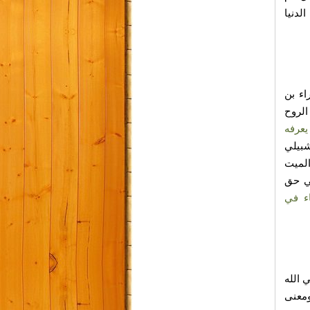
لدنيا
اء بن
الروح
يعرفه
شبيلي
الميت
في حق
ياء في
 الله
ومعنى