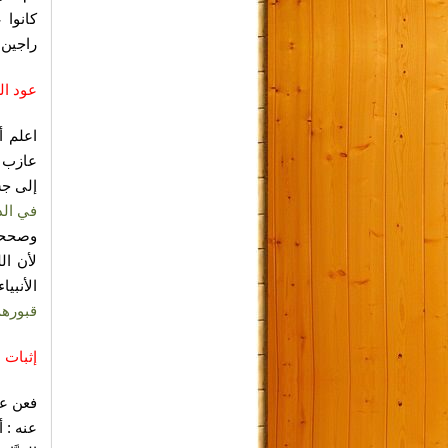
كانوا 
راجين ر
عود ال
اعلم أ
عازب ر
إلى جس
في الد
وصححه.
لأن ال
الأنبي
قبوره
إثبات 
فعن عب
عنه : 