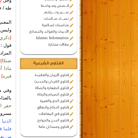
وجل
{
و
قـــصص ومـــواعــظ
طه / ءاية 4
ســـــير وتــــــراجم
نســــاء صــالحـات
المعنى
منـاسبات إسـلامية
وليس ا
الأدبيات والفوائد والنصائح
{
ذكري
Islamic Information
مقالات مختارة
قول : س
المراد
ضنكا
}
ب
الفتاوى الشرعية
ماذا أ
فتاوى الإيمان والعقيدة
قبره
}
فتاوى القرءان والحديث
فتاوى الطهارة والصلاة
وفي هذ
فتاوى الصيام والزكاة
بالعذا
فتاوى الحج والعمرة
حفر ال
فتاوى النكاح والطلاق
مسروق
فتاوى في المعاملات
فتاوى البدن والجوارح
الدنيا 
فتاوى ومسائل عامة
فلما ق
من نف