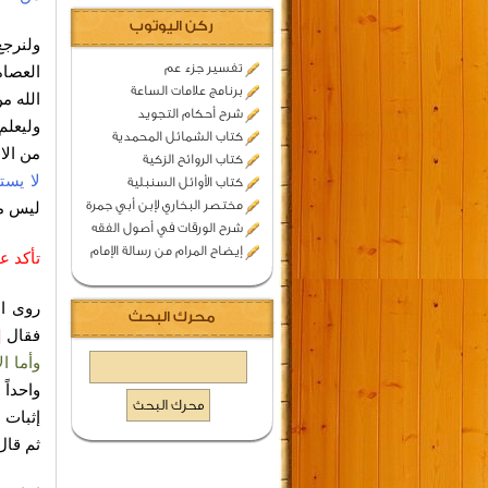
ركن اليوتوب
ولنرجع 
تفسير جزء عم
العصاة
برنامج علامات الساعة
الله م
شرح أحكام التجويد
وليعلم
كتاب الشمائل المحمدية
من الا
كتاب الروائح الزكية
لا يست
كتاب الأوائل السنبلية
مختصر البخاري لإبن أبي جمرة
ليس مو
شرح الورقات في أصول الفقه
إيضاح المرام من رسالة الإمام
تأكد ع
روى ال
محرك البحث
فقال
[
وأما ا
واحداً
إثبات 
ثم قا