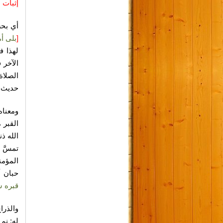
إثبات 
أي بحس
[
بلى أ
لهذا ف
الآخر 
الصلاة
حديث أ
ومعناه
القبر 
الله ذ
تمسَّ 
المؤمن
حبان أ
قبره س
والذرا
له:
نم ك