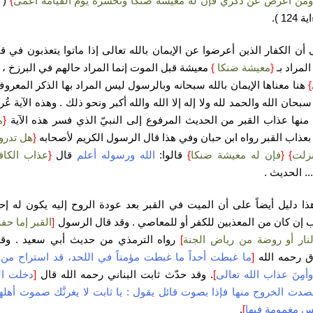
من أعرض عن ذكري فإن له معيشة ضنكاً ونحشره يوم القيامة أعمى
}
( 
12 ).
 أن الكفار الذين أعرضوا عن الإيمان بالله تعالى إذا ماتوا يتعذبون في ق
لمراد بـ
{
معيشة ضنكا
}
معيشة قبل الموت إنما المراد حالهم في البرزخ ، 
}
هنا معناها الإيمان بالله سبحانه وبالرسول ليس المراد بها الذكر المعرو
بحان الله والحمد لله ولا إله إلا الله والله أكبر ونحو ذلك . وهذه الآية ع
 منها عذاب القبر من الحديث المرفوع إلى النبيّ الذي فسر هذه الآية
{
م
عذاب القبر رواه ابن حبان وفي هذا قال الرسول الكريم لأصحابه
{
هل تدرو
نزلت
}
{
فإن له معيشة ضنكا
}
قالوا:
الله ورسوله أعلم
قال
{
عذاب الكاف
... الحديث .
ا دليل أيضاً على أن الميت في القبر بعد عودة الروح إليه يكون له 
ب إن كان من المعذبين للكفر أو للمعاصي . وقد قال الرسول
[
القبر إما حف
نار أو روضة من رياض الجنة
]
رواه الترمذي من حديث أبي سعيد . وقد
 رحمه الله
[
ما غبطت أحداً ما غبطت مؤمناً في اللحد، قد استراح م
وأمِِنَ عذاب الله تعالى
]
. وقد حدّث ثابت البناني رحمه الله قال
[
دخلت ال
صدت الخروج منها فإذا بصوت قائل يقول : يا ثابت لا يغرنَّك صموت أهله
س مغمومة فيها
]
.