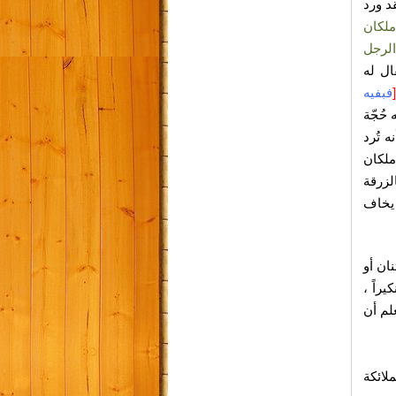
د ورد
 ملكان
الرجل
ال له
[
فبفيه
حُجّة
 تُرد
ملكان
لزرقة
 يخاف
نان أو
راً ،
لم أن
لائكة