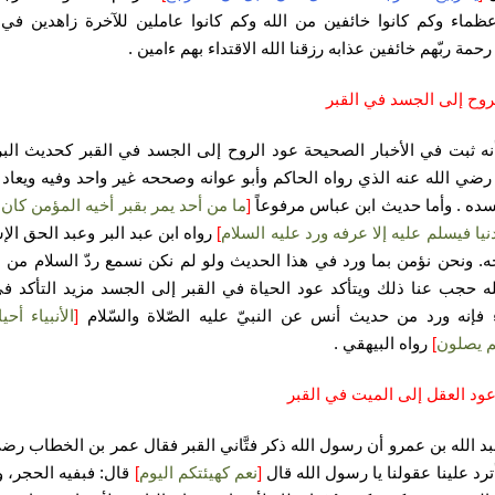
عظماء وكم كانوا خائفين من الله وكم كانوا عاملين للآخرة زاهدين في ا
حمة ربّهم خائفين عذابه رزقنا الله الاقتداء بهم ءامين .
روح إلى الجسد في القبر
نه ثبت في الأخبار الصحيحة عود الروح إلى الجسد في القبر كحديث البر
ضي الله عنه الذي رواه الحاكم وأبو عوانه وصححه غير واحد وفيه ويعاد 
ده . وأما حديث ابن عباس مرفوعاً
[
ما من أحد يمر بقبر أخيه المؤمن كان 
نيا فيسلم عليه إلا عرفه ورد عليه السلام
]
رواه ابن عبد البر وعبد الحق الإ
 ونحن نؤمن بما ورد في هذا الحديث ولو لم نكن نسمع ردّ السلام من 
له حجب عنا ذلك ويتأكد عود الحياة في القبر إلى الجسد مزيد التأكد 
اء فإنه ورد من حديث أنس عن النبيّ عليه الصّلاة والسّلام
[
الأنبياء أح
م يصلون
]
رواه البيهقي .
عود العقل
إلى الميت في القبر
د الله بن عمرو أن رسول الله ذكر فتَّاني القبر فقال عمر بن الخطاب رضي
أترد علينا عقولنا يا رسول الله قال
[
نعم كهيئتكم اليوم
]
قال: فبفيه الحجر، 