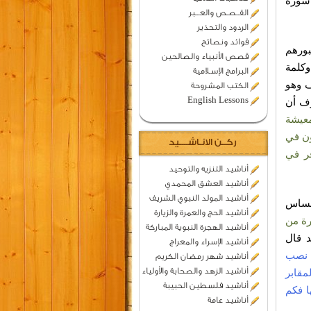
سورة
القــصـص والعـــبر
الردود والتحذير
فوائد ونصائح
بورهم
قصص الأنبياء والصالحين
وكلمة
البرامج الإسـلامية
ف وهو
الكتب المشروحة
English Lessons
ُرف أن
عيشة
ن في
ركــن الانـاشــــيد
ر في
أناشيد التنزيه والتوحيد
أناشيد العشق المحمدي
أناشيد المولد النبوي الشريف
إحساس
أناشيد الحج والعمرة والزيارة
رة من
أناشيد الهجرة النبوية المباركة
 قال
أناشيد الإسراء والمعراج
ن نصب
أناشيد شهر رمضان الكريم
أناشيد الزهد والصحابة والأولياء
مقابر
أناشيد فلسطين الحبيبة
ا فكم
أناشيد عامة