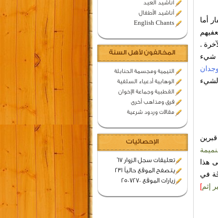
اناشيد العيد
أناشيد الأطفال
ار أما
English Chants
عفيهم
خرة .
المخالفون لأهل السنة
ه شيء
وجدان
التيمية ومجسمة الحنابلة
الشيء
الوهابية أدعياء السلفية
القطبية وجماعة الإخوان
فرق ومذاهب أخرى
مقالات وردود شرعية
قبرين
الإحصائيات
نميمة
تعليقات سجل الزوار 67
 هذا
يتصفح الموقع حالياً 231
ّة في
زيارات الموقع 2507270
ر إثم
]