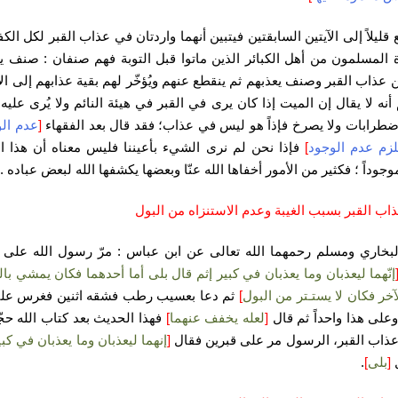
قليلاً إلى الآيتين السابقتين فيتبين أنهما واردتان في عذاب القبر لكل الكف
 المسلمون من أهل الكبائر الذين ماتوا قبل التوبة فهم صنفان : صنف ي
ن عذاب القبر وصنف يعذبهم ثم ينقطع عنهم ويُؤخّر لهم بقية عذابهم إلى الآ
 أنه لا يقال إن الميت إذا كان يرى في القبر في هيئة النائم ولا يُرى علي
ضطرابات ولا يصرخ فإذاً هو ليس في عذاب؛ فقد قال بعد الفقهاء
[
عدم ال
لزم عدم الوجود
]
فإذا نحن لم نرى الشيء بأعيننا فليس معناه أن هذا 
جوداً ؛ فكثير من الأمور أخفاها الله عنّا وبعضها يكشفها الله لبعض عباده .
ذاب القبر بسبب الغيبة
وعدم الاستنزاه من البول
بخاري ومسلم رحمهما الله تعالى عن ابن عباس : مرّ رسول الله على 
إنّهما ليعذبان وما يعذبان في كبير إثم قال بلى أما أحدهما فكان يمشي بال
لآخر فكان لا يستـتر من البول
]
ثم دعا بعسيب رطب فشقه اثنين فغرس على
 وعلى هذا واحداً ثم قال
[
لعله يخفف عنهما
]
فهذا الحديث بعد كتاب الله حج
عذاب القبر، الرسول مر على قبرين فقال
[
إنهما ليعذبان وما يعذبان في كبي
ل
[
بلى
]
.