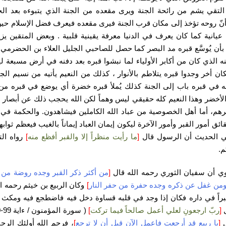
لتقي يشم من رائحة الجنة ويرى مقعده من الجنة الذي يتبوءه بعد ا
نّ روحه تؤخذ إلى مكان قرب الجنة فيرى مقعده فيعرف فضل الإسلام حي
عيانية كما كان يعرف في الدنيا معرفة يقينية قلبية . وبعض المتقين يز
 بأن يُوسَّع قبره مد البصر كما حصل للصاحبي الجليل العلاء بن الحضرم
نه الذي كان من أكابر الأولياء لما نبشوا قبره بعد دفنه في أرض مسبعة لي
ان أخر وجدوا قبره يتلاطم بالأنوار ، كذلك من النعيم يأتيه من نسيم الجن
له في قبره باب إلى الجنة كذلك يُملأ قبره خضرة أي يوضع في قبره من
الأخضر وهذا النعيم كله حقيقي ليس وهماً لكن الله يحجب ذلك عن أبصار 
رهم، أما أهل الخصوصية من عباد الله الكاملين فيشاهدون. والحكمة في 
ائق أمور القبر وأمور الآخرة ليكون إيمان العباد إيماناً بالغيب فيعظم ثواب
ي الحديث أن الرسول قال
[
ما رأيت منظراً إلا والقبر أفظع منه
]
رواه ال
م.
ي أن سفيان الثوري رحمه الله قال
[
من أكثر ذكر القبر وجده روضة من
ومن غفل عن ذكره وجده حفرة من حفر النار
]
وكان الربيع بن خيثم رحمه ال
راً في داره فكان إذا وجد في قلبه قساوة دخل فيه فاضطجع فيه ومكث
ل
[
ربّ ارجعونِ لعلي أعمل صالحاً فيما تركت
]
ل
[
يا ربيع قد أرجعت فاعمل الآن قبل أن لا ترجع
]
، فرحم الله أولئك الرج