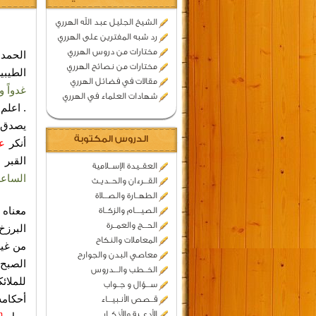
الشيخ الجليل عبد الله الهرري
رد شبه المفترين على الهرري
مختارات من دروس الهرري
الحمد 
مختارات من نصائح الهرري
الطيبي
مقالات في فضائل الهرري
غدواً 
شهادات العلماء في الهرري
. اعلم
يصدق ا
الدروس المكتوبة
أنكر
عذ
القبر 
العقــيدة الإســلامية
الساعة
القـــرءان والحــديـث
الطهــارة والصـــلاة
معناه 
الصيــــام والزكــاة
الحـــج والعمــرة
البرزخ
المعاملات والنكاح
من غير
معاصي البدن والجوارح
الصبح 
الخــطب والـــدروس
للملائ
ســـؤال و جــواب
أحكامه
قــصص الأنـبيـــاء
الأدعــية والأذكــار