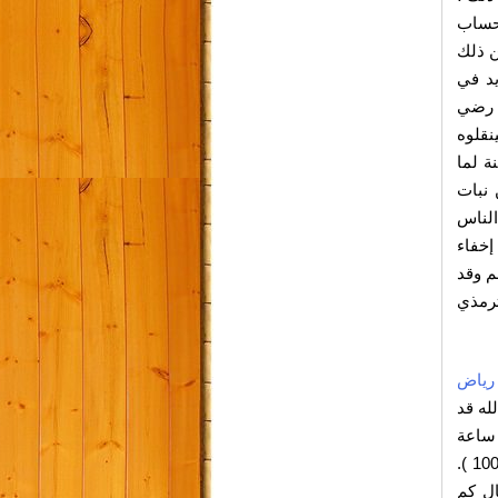
لحساب
ن ذلك
يد في
ي رضي
نقلوه
ة لما
 نبات
الناس
إخفاء
هم وقد
ترمذي
 رياض
له قد
 ساعة
( سورة المؤمنون / ءاية 99-100 ).
ال كم