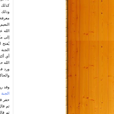
كذلك
ا
وذلك أ
معرفة 
النعيم
الله ع
إلى مك
يُفتح 
الجنة 
أي أكث
الله حق
ورد ف
والحاك
وقد رو
الجنة 
حفر قب
ثم قا
ثم قا