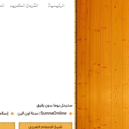
سنرحل يوما بدون رفيق
SunnaOnline | سنة اون لاين
إسلام
شيخ الإسلام الهرري