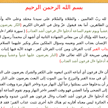
بسم الله الرحمن الرحيم
لله ربّ العالمين ، والصّلاة والسّلام على سيدنا محمّد وعلى ءاله وأ
ن الطاهرين. أما بعد فيقول عزّ وجل في القرءان الكريم
{
النّار يعرضون 
وعشياً ويوم تقوم الساعة أدخلوا ءال فرعون أشد العذاب
}
 رحمنا الله وإياك أن من معاني الشهادة الثانية أي أشهد أن محمداً رسول ال
لإنسان بعذاب القبر ونعيمه وسؤال الملكين منكر ونكير عليهما السلام
اب القبر
كذب القرءان ومن كذب القرءان كفر ، فهذه الآية فيها إثبات
وهي صريحة لأن الله تعالى قال
{
النار يعرضون عليها غدواً وعشياً ويوم
 أدخلوا ءال فرعون أشد العذاب
}
أن ءال فرعون أي أتباعه الذين اتبعوه على الكفر والشرك يعرضون على الن
 أي في مدة القبر والبرزخ ما بين الموت إلى البعث يعرضون على النار 
 أن يدخلوها حتى يمتلئوا رعباً أول النهار مرة وءاخر النهار مرة ووقت الغد
إلى الضحى وأما العشي فهو وقت العصر ءاخر النهار ويوم تقوم الساعة أي
كة أدخلوا ءال فرعون أشد العذاب وءال فرعون هم الذين عبدوه واتبع
 الجائرة ليس معناه أقاربه ثم هناك ءاية أخرى تثبت عذاب القبر؛ فقد ق