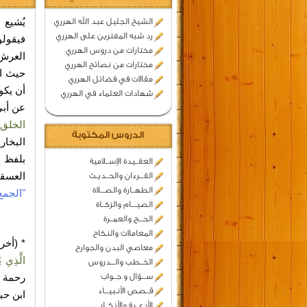
يُشيع
الشيخ الجليل عبد الله الهرري
رد شبه المفترين على الهرري
فيقولو
مختارات من دروس الهرري
العرش
مختارات من نصائح الهرري
حيث ال
مقالات في فضائل الهرري
أن يكو
شهادات العلماء في الهرري
عن أبي
الخلق 
الدروس المكتوبة
البخار
بلفظ
العقــيدة الإســلامية
العسقلا
القـــرءان والحــديـث
الطهــارة والصـــلاة
"الجمع
الصيــــام والزكــاة
الحـــج والعمــرة
المعاملات والنكاح
* (أخر
معاصي البدن والجوارح
الَّذِي يَ
الخــطب والـــدروس
ســـؤال و جــواب
رحمة ا
قــصص الأنـبيـــاء
ابن حبان 6/8/
الأدعــية والأذكــار