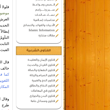
قـــصص ومـــواعــظ
فلولا 
ســـــير وتــــــراجم
موضوع
نســــاء صــالحـات
العرش 
منـاسبات إسـلامية
الحدي
الأدبيات والفوائد والنصائح
Islamic Information
إبطالاً
مقالات مختارة
التأوي
الثابت
العبث.
الفتاوى الشرعية
فتاوى الإيمان والعقيدة
قال ال
فتاوى القرءان والحديث
خالف القر
فتاوى الطهارة والصلاة
كما في
فتاوى الصيام والزكاة
اللغوي
فتاوى الحج والعمرة
فتاوى النكاح والطلاق
المكان
فتاوى في المعاملات
فتاوى البدن والجوارح
فتاوى ومسائل عامة
طرح الت