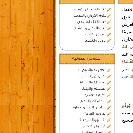
فقط،
كتب العقيدة والتوحيد
علوم القرءان والحديث
ه فوق
كتب الفقه الإسلامي
لعرش
كتب الأطفال والناشئة
شرعًا
السير والتراجم
بخاري
الردود والتحذير
 اللهُ
ة عند
الدروس الصوتية
َفْسَهُ
}
ن حجر
العقــيدة والتـوحيـــد
ك في
القـــرءان والحــديـث
الطهــارة والصـــلاة
الصيــــام والزكــاة
الحـــج والعمــرة
المعاملات والنكاح
:
{
وَهُوَ
معاصي البدن والجوارح
في سعة
الدروس العامة
 صحيح
الفتــاوى الشـرعيــة
الأدعــية والأذكــار
مناسبات اسلامية