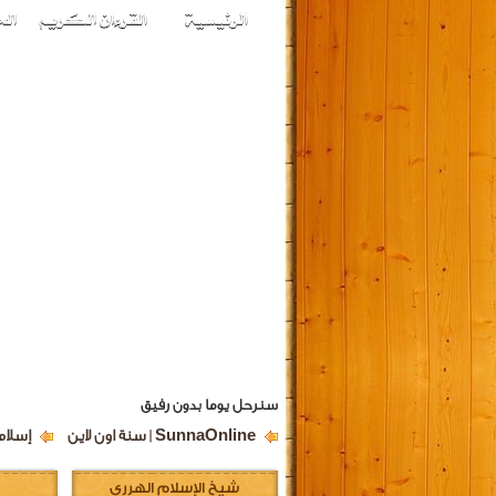
سنرحل يوما بدون رفيق
SunnaOnline | سنة اون لاين
إسلام
شيخ الإسلام الهرري