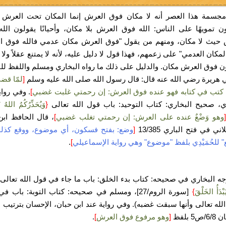
 مجسمة هذا العصر أنه لا مكان فوق العرش إنما المكان تحت العرش 
ن تمويهًا على الناس: الله فوق العرش بلا مكان، وأحيانًا يقولون الل
 حيث لا مكان، ومنهم من يقول "فوق العرش مكان عدمي فالله فوق ا
مكان العدمي" على زعمهم، فهذا قول لا دليل عليه، لأنه لا يمتنع عقلاً ولا 
ن فوق العرش مكان. والدليل على ذلك ما رواه البخاري ومسلم واللفظ لل
 هريرة رضي الله عنه قال: قال رسول الله صلى الله عليه وسلم
[
لمّا قضى
كتب في كتابه فهو عنده فوق العرش: إن رحمتي غلبت غضبي
]
. وفي رواي
ي، صحيح البخاري: كتاب التوحيد: باب قول الله تعالى
{
وَيُحَذِّرُكُمُ اللهُ ن
[
وهو وَضْعٌ عنده على العرش: إن رحمتي تغلب غضبي
]
، قال الحافظ اب
ني في فتح الباري 13/385
[
وضع: بفتح فسكون، أي موضوع، ووقع كذل
" للحُمَيْدِي بلفظ "موضوع" وهي رواية الإسماعيلي
]
.
جه البخاري في صحيحه: كتاب بدء الخلق: باب ما جاء في قول الله تعالى 
بْدَأُ الخَلْقَ
}
[سورة الروم/27]، ومسلم في صحيحه: كتاب التوبة: باب 
لله تعالى وأنها سبقت غضبه).
وفي رواية عند ابن حبان، الإحسان بترتيب
ص5 بلفظ
[
وهو مرفوع فوق العرش
]
.