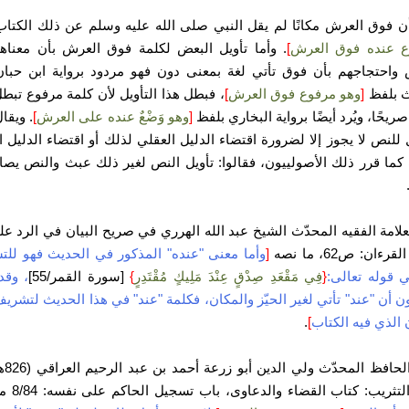
أن فوق العرش مكانًا لم يقل النبي صلى الله عليه وسلم عن ذلك الكتا
 عنده فوق العرش
]
.
وأما تأويل البعض لكلمة فوق العرش بأن معناه
واحتجاجهم بأن فوق تأتي لغة بمعنى دون فهو مردود برواية ابن حبان
ث بلفظ
[
وهو مرفوع فوق العرش
]
، فبطل هذا التأويل لأن كلمة مرفوع تبط
 صريحًا، ويُرد أيضًا برواية البخاري بلفظ
[
وهو وَضْعٌ عنده على العرش
]
. ويقا
ل للنص لا يجوز إلا لضرورة اقتضاء الدليل العقلي لذلك أو اقتضاء الدليل ال
 كما قرر ذلك الأصولييون، فقالوا: تأويل النص لغير ذلك عبث والنص يص
علامة الفقيه المحدّث الشيخ عبد الله الهرري في صريح البيان في الرد ع
ءان: ص62، ما نصه
[
وأما معنى "عنده" المذكور في الحديث فهو لل
 قوله تعالى:
{
فِي مَقْعَدِ صِدْقٍ عِنْدَ مَلِيكٍ مُقْتَدِرٍ
}
[سورة القمر/55]
، وقد
ون أن "عند" تأتي لغير الحيّز والمكان، فكلمة "عند" في هذا الحديث لتشري
 الذي فيه الكتاب
]
.
وقال الحاف
ثريب: كتاب القضاء والدعاوى، باب تسجيل الحاكم على نفسه: 8/84 ما نصه