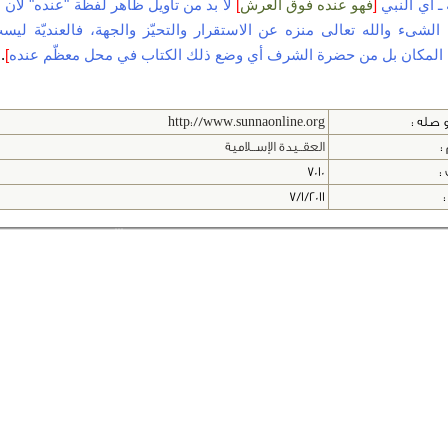
ـ أي النبي
[
فهو عنده فوق العرش
]
لا بد من تأويل ظاهر لفظة "عنده" لأن م
لشىء والله تعالى منزه عن الاستقرار والتحيّز والجهة، فالعنديّة لي
المكان بل من حضرة الشرف أي وضع ذلك الكتاب في محل معظّم عنده
]
.
 صله :
http://www.sunnaonline.org
:
العقــيدة الإســلامية
 :
7010
:
7/1/2011