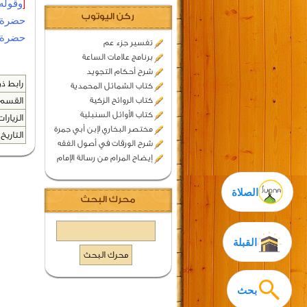
[
وقوله 
ركن اليوتوب
حضرة ا
حضرة 
تفسير جزء عم
برنامج علامات الساعة
شرح أحكام التجويد
رابط ذو
كتاب الشمائل المحمدية
كتاب الروائح الزكية
القسم 
كتاب الأوائل السنبلية
الزيارات
مختصر البخاري لإبن أبي جمرة
التاريخ 
شرح الورقات في أصول الفقه
إيضاح المرام من رسالة الإمام
الصلاة
محرك البحث
القبلة
بحث