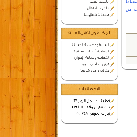
عناها
اناشيد العيد
أناشيد الأطفال
ست من
English Chants
المخالفون لأهل السنة
التيمية ومجسمة الحنابلة
الوهابية أدعياء السلفية
القطبية وجماعة الإخوان
فرق ومذاهب أخرى
مقالات وردود شرعية
الإحصائيات
تعليقات سجل الزوار 67
يتصفح الموقع حالياً 169
زيارات الموقع 2507491