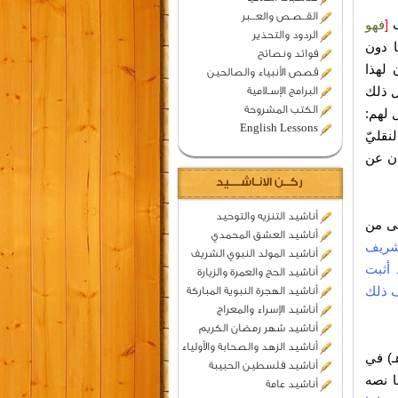
القــصـص والعـــبر
ب
[
فهو
الردود والتحذير
ا دون
فوائد ونصائح
 لهذا
قصص الأنبياء والصالحين
ل ذلك
البرامج الإسـلامية
الكتب المشروحة
ل لهم:
English Lessons
نقليّ
ان عن
ركــن الانـاشــــيد
أناشيد التنزيه والتوحيد
لى من
أناشيد العشق المحمدي
تشريف
أناشيد المولد النبوي الشريف
 أثبت
أناشيد الحج والعمرة والزيارة
ف ذلك
أناشيد الهجرة النبوية المباركة
أناشيد الإسراء والمعراج
أناشيد شهر رمضان الكريم
أناشيد الزهد والصحابة والأولياء
ظ المحدّث ولي الدين أبو زرعة أحمد بن عبد الرحيم العراقي (826هـ) في
أناشيد فلسطين الحبيبة
أناشيد عامة