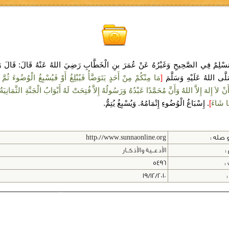
سْلِمٌ فِي الصَّحِيحِ وَغَيْرُهُ عَنْ عُمَرَ بنِ الْخَطَّابِ رَضِيَ اللهُ عَنْهُ قَالَ: قَالَ 
َّى اللهُ عَلَيْهِ وَسَلَّمَ
[
مَا مِنْكُمْ مِنْ أَحَدٍ يَتَوَضَّأُ فَيُبْلِغُ أَوْ فَيُسْبِغُ الْوُضُوءَ ثُمَّ
نْ لاَ إِلهَ إِلاَّ اللهُ وَأَنَّ مُحَمَّدًا عَبْدُهُ وَرَسُولُهُ إِلاَّ فُتِحَتْ لَهُ أَبْوَابُ الْجَنَّةِ الثَّمَانِيَة
هَا شَاءَ
]
. إِسْبَاغُ الْوُضُوءِ إِتْمَامُهُ. وَيُسْبِغُ يُتِمُّ.
 صله :
http://www.sunnaonline.org
:
الأدعــية والأذكــار
 :
5496
:
19/12/2010