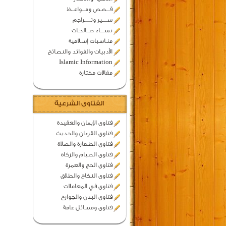
قـــصص ومـــواعــظ
ســـــير وتــــــراجم
نســــاء صــالحـات
منـاسبات إسـلامية
الأدبيات والفوائد والنصائح
Islamic Information
مقالات مختارة
الفتاوى الشرعية
فتاوى الإيمان والعقيدة
فتاوى القرءان والحديث
فتاوى الطهارة والصلاة
فتاوى الصيام والزكاة
فتاوى الحج والعمرة
فتاوى النكاح والطلاق
فتاوى في المعاملات
فتاوى البدن والجوارح
فتاوى ومسائل عامة