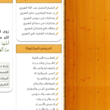
الشيخ الجليل عبد الله الهرري
رد شبه المفترين على الهرري
مختارات من دروس الهرري
مختارات من نصائح الهرري
مقالات في فضائل الهرري
رَوَى مُ
شهادات العلماء في الهرري
اللهِ صَل
أَشْهَدُ أَ
الدروس المكتوبة
مِنْ أَيِّ
العقــيدة الإســلامية
القـــرءان والحــديـث
رابط ذو
الطهــارة والصـــلاة
القسم 
الصيــــام والزكــاة
الزيارات
الحـــج والعمــرة
المعاملات والنكاح
التاريخ 
معاصي البدن والجوارح
الخــطب والـــدروس
ســـؤال و جــواب
قــصص الأنـبيـــاء
الأدعــية والأذكــار