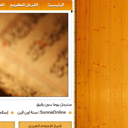
سنرحل يوما بدون رفيق
SunnaOnline | سنة اون لاين
إسلام
شيخ الإسلام الهرري