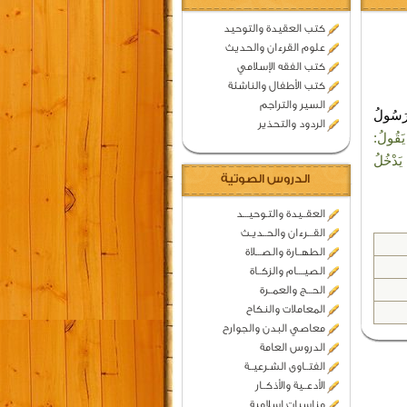
كتب العقيدة والتوحيد
علوم القرءان والحديث
كتب الفقه الإسلامي
كتب الأطفال والناشئة
السير والتراجم
رَسُولُ
الردود والتحذير
 يَقُولُ:
ُ يَدْخُلُ
الدروس الصوتية
العقــيدة والتـوحيـــد
القـــرءان والحــديـث
الطهــارة والصـــلاة
الصيــــام والزكــاة
الحـــج والعمــرة
المعاملات والنكاح
معاصي البدن والجوارح
الدروس العامة
الفتــاوى الشـرعيــة
الأدعــية والأذكــار
مناسبات اسلامية