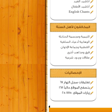
اناشيد العيد
أناشيد الأطفال
English Chants
المخالفون لأهل السنة
التيمية ومجسمة الحنابلة
الوهابية أدعياء السلفية
القطبية وجماعة الإخوان
فرق ومذاهب أخرى
مقالات وردود شرعية
الإحصائيات
تعليقات سجل الزوار 67
يتصفح الموقع حالياً 168
زيارات الموقع 2507750