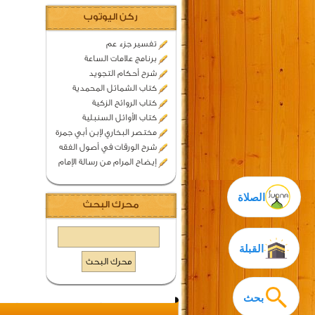
ركن اليوتوب
تفسير جزء عم
برنامج علامات الساعة
شرح أحكام التجويد
كتاب الشمائل المحمدية
كتاب الروائح الزكية
كتاب الأوائل السنبلية
مختصر البخاري لإبن أبي جمرة
شرح الورقات في أصول الفقه
إيضاح المرام من رسالة الإمام
الصلاة
محرك البحث
القبلة
بحث