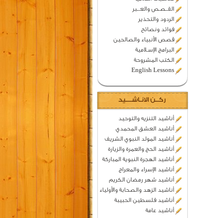
القــصـص والعـــبر
الردود والتحذير
فوائد ونصائح
قصص الأنبياء والصالحين
البرامج الإسـلامية
الكتب المشروحة
English Lessons
ركــن الانـاشــــيد
أناشيد التنزيه والتوحيد
أناشيد العشق المحمدي
أناشيد المولد النبوي الشريف
أناشيد الحج والعمرة والزيارة
أناشيد الهجرة النبوية المباركة
أناشيد الإسراء والمعراج
أناشيد شهر رمضان الكريم
أناشيد الزهد والصحابة والأولياء
أناشيد فلسطين الحبيبة
أناشيد عامة