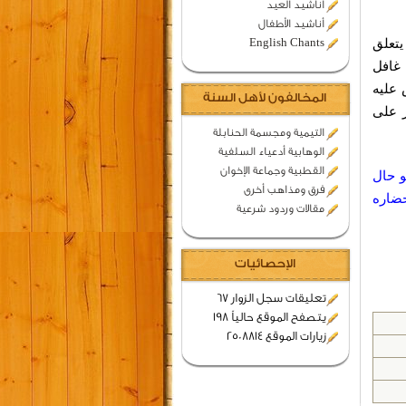
اناشيد العيد
أناشيد الأطفال
يتعلق
English Chants
 غافل
 عليه
المخالفون لأهل السنة
ر على
التيمية ومجسمة الحنابلة
الوهابية أدعياء السلفية
القطبية وجماعة الإخوان
و حال
فرق ومذاهب أخرى
حضاره
مقالات وردود شرعية
الإحصائيات
تعليقات سجل الزوار 67
يتصفح الموقع حالياً 198
زيارات الموقع 2508814