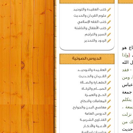
كتب العقيدة والتوحيد
علوم القرءان والحديث
كتب الفقه الإسلامي
كتب الأطفال والناشئة
السير والتراجم
الردود والتحذير
اع هو
ى
{
وإذا
الدروس الصوتية
 الله
- فقد
العقــيدة والتـوحيـــد
القـــرءان والحــديـث
، ومن
الطهــارة والصـــلاة
 عباس
الصيــــام والزكــاة
 جمعة
الحـــج والعمــرة
تكلم
المعاملات والنكاح
عة ،
معاصي البدن والجوارح
الدروس العامة
 نزلت
الفتــاوى الشـرعيــة
لك من
الأدعــية والأذكــار
ديث
مناسبات اسلامية