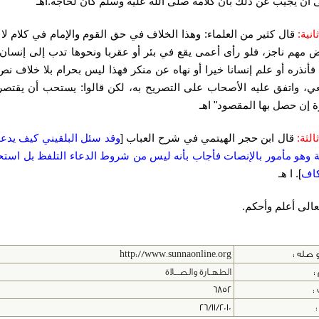
ى أن يجيب عن ذلك بأن كلامه صلى الله عليه وسلم كان لحاجة.اهـ
انية:
قال كثير من العلماء: وهذا الخلاف في حق القوم والإمام في كلام لا 
 مهم ناجز، فلو رأى أعمى يقع في بئر أو عقربا ونحوها تدب إلى إنسان
فأنذره أو علم إنسانا خيرا أو نهاه عن منكر فهذا ليس بحرام بلا خلاف نص
ي، واتفق عليه الأصحاب على التصريح به، لكن قالوا: يستحب أن يقتص
ة إن حصل بها المقصود" اهـ
الثة:
قال ابن حجر الهيتمي في شرح العباب [
وقد سئل البلقيني كيف يدع
 وهو مأمور بالإنصات فأجاب بأنه ليس من شروط الدعاء التلفظ بل است
كاف
]. ا هـ
تعالى أعلم وأحكم.
 صله :
http://www.sunnaonline.org
:
الطهــارة والصـــلاة
 :
6852
:
26/11/2010