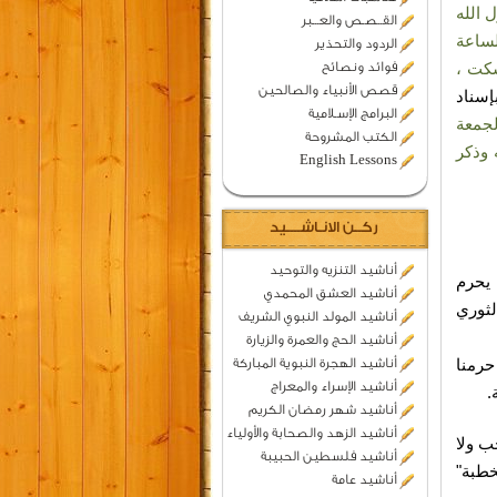
الله
القــصـص والعـــبر
لساعة
الردود والتحذير
سكت ،
فوائد ونصائح
قصص الأنبياء والصالحين
إسناد
البرامج الإسـلامية
لجمعة
الكتب المشروحة
 وذكر
English Lessons
ركــن الانـاشــــيد
أناشيد التنزيه والتوحيد
 يحرم
أناشيد العشق المحمدي
لثوري
أناشيد المولد النبوي الشريف
أناشيد الحج والعمرة والزيارة
حرمنا
أناشيد الهجرة النبوية المباركة
أناشيد الإسراء والمعراج
.
أناشيد شهر رمضان الكريم
أناشيد الزهد والصحابة والأولياء
ب ولا
أناشيد فلسطين الحبيبة
طبة"
أناشيد عامة