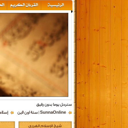
سنرحل يوما بدون رفيق
SunnaOnline | سنة اون لاين
إسلام
شيخ الإسلام الهرري