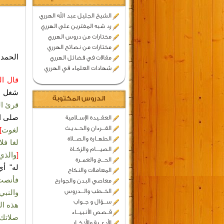
الشيخ الجليل عبد الله الهرري
رد شبه المفترين على الهرري
مختارات من دروس الهرري
مختارات من نصائح الهرري
الحمد 
مقالات في فضائل الهرري
شهادات العلماء في الهرري
قال ال
شغل ال
الدروس المكتوبة
قرئ ال
صلى ال
العقــيدة الإســلامية
القـــرءان والحــديـث
لغوت
]
الطهــارة والصـــلاة
لغا فل
الصيــــام والزكــاة
[
والذي
الحـــج والعمــرة
له" أي
المعاملات والنكاح
فأنصت
معاصي البدن والجوارح
الخــطب والـــدروس
والنبي
ســـؤال و جــواب
هذه ال
قــصص الأنـبيـــاء
صلاتك 
الأدعــية والأذكــار