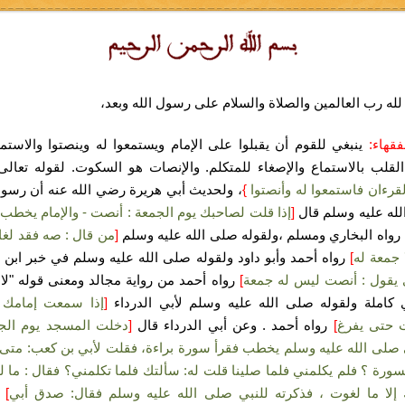
لله رب العالمين والصلاة والسلام على رسول الله وبعد،
فقهاء:
ينبغي للقوم أن يقبلوا على الإمام ويستمعوا له وينصتوا والاستم
قلب بالاستماع والإصغاء للمتكلم. والإنصات هو السكوت. لقوله تعال
قرءان فاستمعوا له وأنصتوا
}
، ولحديث أبي هريرة رضي الله عنه أن رسول
له عليه وسلم قال
[
إذا قلت لصاحبك يوم الجمعة : أنصت - والإمام يخطب 
رواه البخاري ومسلم ،ولقوله صلى الله عليه وسلم
[
من قال : صه فقد لغا
ا جمعة له
]
رواه أحمد وأبو داود ولقوله صلى الله عليه وسلم في خبر ابن
 يقول : أنصت ليس له جمعة
]
رواه أحمد من رواية مجالد ومعنى قوله "لا
 كاملة ولقوله صلى الله عليه وسلم لأبي الدرداء
[
إذا سمعت إمامك ي
 حتى يفرغ
]
رواه أحمد . وعن أبي الدرداء قال
[
دخلت المسجد يوم الجم
 صلى الله عليه وسلم يخطب فقرأ سورة براءة، فقلت لأبي بن كعب: متى
سورة ؟ فلم يكلمني فلما صلينا قلت له: سألتك فلما تكلمني؟ فقال : ما 
إلا ما لغوت ، فذكرته للنبي صلى الله عليه وسلم فقال: صدق أبي
]
ح