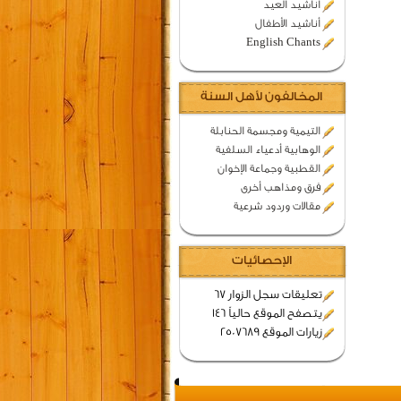
اناشيد العيد
أناشيد الأطفال
English Chants
المخالفون لأهل السنة
التيمية ومجسمة الحنابلة
الوهابية أدعياء السلفية
القطبية وجماعة الإخوان
فرق ومذاهب أخرى
مقالات وردود شرعية
الإحصائيات
تعليقات سجل الزوار 67
يتصفح الموقع حالياً 146
زيارات الموقع 2507689