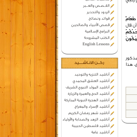
القــصـص والعـــبر
الردود والتحذير
فوائد ونصائح
 طَعَامٌ
قصص الأنبياء والصالحين
ن قال
البرامج الإسـلامية
حَدُكُمُ
الكتب المشروحة
لِيَكُونَ
English Lessons
مذكور
ركــن الانـاشــــيد
. هذا
أناشيد التنزيه والتوحيد
أناشيد العشق المحمدي
أناشيد المولد النبوي الشريف
أناشيد الحج والعمرة والزيارة
أناشيد الهجرة النبوية المباركة
أناشيد الإسراء والمعراج
أناشيد شهر رمضان الكريم
أناشيد الزهد والصحابة والأولياء
أناشيد فلسطين الحبيبة
أناشيد عامة