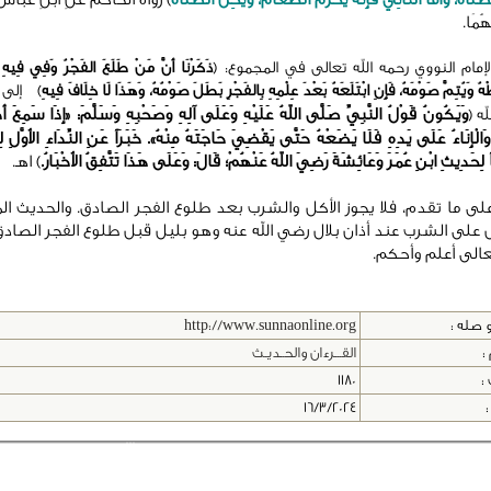
هُمَا.
إمام النووي رحمه الله تعالى في المجموع: (
ذَكَرْنَا أَنَّ مَنْ طَلَعَ الفَجْرُ وَفِي فِيهِ
ْهُ وَيُتِمَّ صَوْمَهُ، فَإِنِ ابْتَلَعَهُ بَعْدَ عِلْمِهِ بِالفَجْرِ بَطَلَ صَوْمُهُ، وَهَذَا لَا خِلَافَ فِيهِ
) إلى أ
وَيَكُونُ قَوْلُ النَّبِيِّ صَلَّى اللهُ عَلَيْهِ وَعَلَى آلِهِ وَصَحْبِهِ وَسَلَّمَ: «إِذَا سَمِعَ أَ
له (
 وَالْإِنَاءُ عَلَى يَدِهِ فَلَا يَضَعْهُ حَتَّى يَقْضِيَ حَاجَتَهُ مِنْهُ». خَبَرَاً عَنِ النِّدَاءِ الأَوَّلِ 
ً لِحَدِيثِ ابْنِ عُمَرَ وَعَائِشَةَ رَضِيَ اللهُ عَنْهُمْ؛ قَالَ: وَعَلَى هَذَا تَتَّفِقُ الأَخْبَارُ.
) اهـ.
على ما تقدم، فلا يجوز الأكل والشرب بعد طلوع الفجر الصادق. والحديث ال
على الشرب عند أذان بلال رضي الله عنه وهو بليل قبل طلوع الفجر الصادق
تعالى أعلم وأحكم.
 صله :
http://www.sunnaonline.org
:
القـــرءان والحــديـث
 :
1180
:
16/3/2024