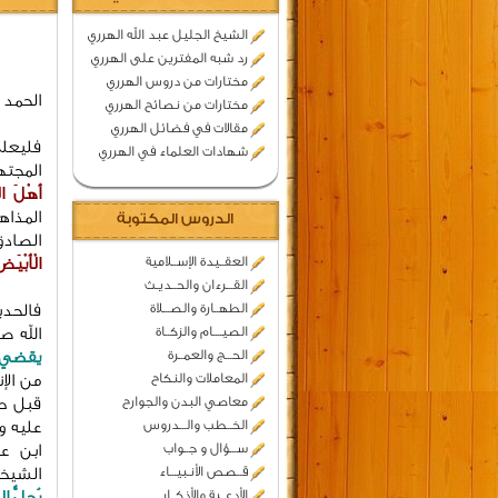
الشيخ الجليل عبد الله الهرري
رد شبه المفترين على الهرري
مختارات من دروس الهرري
الحمد 
مختارات من نصائح الهرري
مقالات في فضائل الهرري
فليعلم
شهادات العلماء في الهرري
المجت
أَهْلَ ال
المذاه
الدروس المكتوبة
الصادق
العقــيدة الإســلامية
الْأَبْيَض
القـــرءان والحــديـث
الطهــارة والصـــلاة
فالحدي
الصيــــام والزكــاة
الله ص
الحـــج والعمــرة
يقضي 
المعاملات والنكاح
من الإ
معاصي البدن والجوارح
قبل طل
الخــطب والـــدروس
عليه و
ســـؤال و جــواب
ابن ع
قــصص الأنـبيـــاء
الشيخ
الأدعــية والأذكــار
يُحِلُّ الص