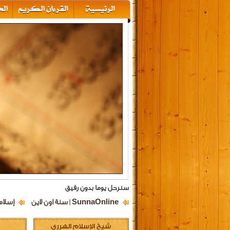
سنرحل يوما بدون رفيق
SunnaOnline | سنة اون لاين
إسلام
شيخ الإسلام الهرري