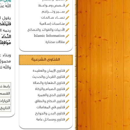
قـــصص ومـــواعــظ
اللهُ عَنْ
ســـــير وتــــــراجم
نســــاء صــالحـات
يقول ال
منـاسبات إسـلامية
فَلْيَلْفُظ
الأدبيات والفوائد والنصائح
رحمه ال
Islamic Information
النِّدَاءَ
مقالات مختارة
مُوَافِقَا
وبناء 
الفتاوى الشرعية
محمول 
والله 
فتاوى الإيمان والعقيدة
فتاوى القرءان والحديث
فتاوى الطهارة والصلاة
رابط ذو
فتاوى الصيام والزكاة
القسم 
فتاوى الحج والعمرة
الزيارات
فتاوى النكاح والطلاق
فتاوى في المعاملات
التاريخ 
فتاوى البدن والجوارح
فتاوى ومسائل عامة