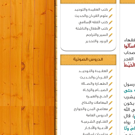
كتب العقيدة والتوحيد
علوم القرءان والحديث
كتب الفقه الإسلامي
كتب الأطفال والناشئة
السير والتراجم
فقهاء
الردود والتحذير
اسْأَلُوا
أصحاب
الفجر
الدروس الصوتية
لْخَيْطُ
العقــيدة والتـوحيـــد
القـــرءان والحــديـث
الطهــارة والصـــلاة
 رسول
الصيــــام والزكــاة
ه حتى
الحـــج والعمــرة
 يشرب
المعاملات والنكاح
 يكون
معاصي البدن والجوارح
 الله
الدروس العامة
)، قال
الفتــاوى الشـرعيــة
. رواه
الأدعــية والأذكــار
امَ، وَلَا
مناسبات اسلامية
 رَضِيَ