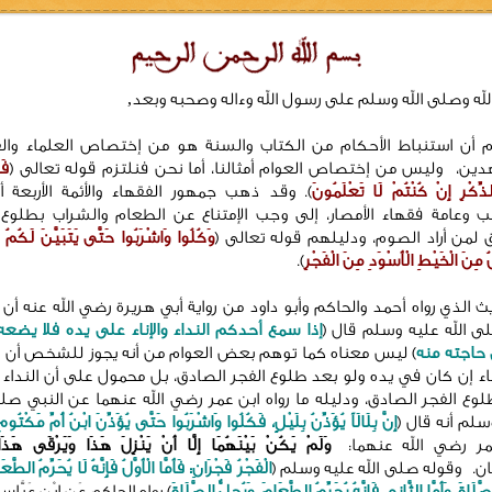
لله وصلى الله وسلم على رسول الله وءاله وصحبه وبعد,
 أن استنباط الأحكام من الكتاب والسنة هو من إختصاص العلماء وال
هدين
،
وليس من إختصاص العوام أمثالنا، أما نحن فنلتزم قوله تعالى ﴿
فَ
ذِّكْرِ إِنْ كُنْتُمْ لَا تَعْلَمُونَ
﴾. وقد ذهب جمهور الفقهاء والأئمة الأربعة 
ب وعامة فقهاء الأمصار
، إلى وجب الإمتناع عن الطعام والشراب بطلوع 
 لمن أراد الصوم، ودليلهم قوله تعالى ﴿
وَكُلُوا وَاشْرَبُوا حَتَّى يَتَبَيَّنَ لَكُمُ ا
ُ مِنَ الْخَيْطِ الْأَسْوَدِ مِنَ الْفَجْرِ
﴾.
ث الذي رواه أحمد والحاكم وأبو داود من رواية أبي هريرة رضي الله عنه أن
لى الله عليه وسلم قال (
إذا سمع أحدكم النداء والإناء على يده فلا يضع
حاجته منه
) ليس معناه كما توهم بعض العوام من أنه يجوز للشخص أن
ناء إن كان في يده ولو بعد طلوع الفجر الصادق، بل محمول على أن النداء
وع الفجر الصادق، ودليله ما رواه ابن عمر رضي الله عنهما عن النبي صلى
سلم أنه قال
(
إِنَّ بِلَالَاً يُؤَذِّنُ بِلَيْلٍ، فَكُلُوا وَاشْرَبُوا حَتَّى يُؤَذِّنَ ابْنُ أُمِّ مَكْتُومٍ
مر رضي الله عنهما:
وَلَمْ يَكُنْ بَيْنَهُمَا إِلَّا أَنْ يَنْزِلَ هَذَا وَيَرْقَى هَذَا
ان.
وقوله صلى الله عليه وسلم (
الْفَجْرُ فَجْرَانِ: فَأَمَّا الْأَوَّلُ فَإِنَّهُ لَا يُحَرِّمُ الطَّعَ
َّلَاةَ، وَأَمَّا الثَّانِي فَإِنَّهُ يُحَرِّمُ الطَّعَامَ، وَيُحِلُّ الصَّلَاةَ
) رواه الحاكم عَنِ ابْنِ عَبَّاسٍ