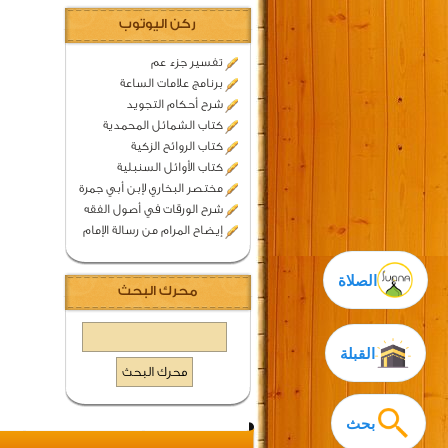
ركن اليوتوب
تفسير جزء عم
برنامج علامات الساعة
شرح أحكام التجويد
كتاب الشمائل المحمدية
كتاب الروائح الزكية
كتاب الأوائل السنبلية
مختصر البخاري لإبن أبي جمرة
شرح الورقات في أصول الفقه
إيضاح المرام من رسالة الإمام
الصلاة
محرك البحث
القبلة
بحث