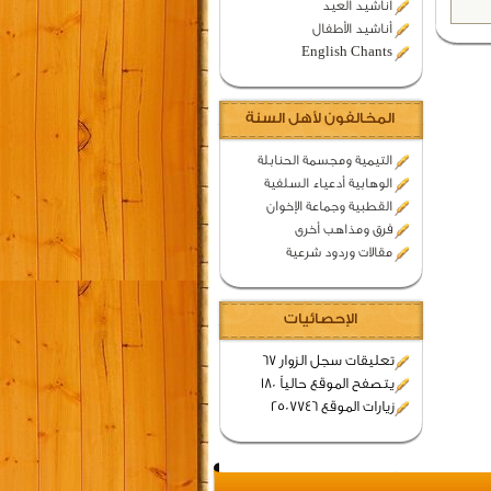
اناشيد العيد
أناشيد الأطفال
English Chants
المخالفون لأهل السنة
التيمية ومجسمة الحنابلة
الوهابية أدعياء السلفية
القطبية وجماعة الإخوان
فرق ومذاهب أخرى
مقالات وردود شرعية
الإحصائيات
تعليقات سجل الزوار 67
يتصفح الموقع حالياً 180
زيارات الموقع 2507746