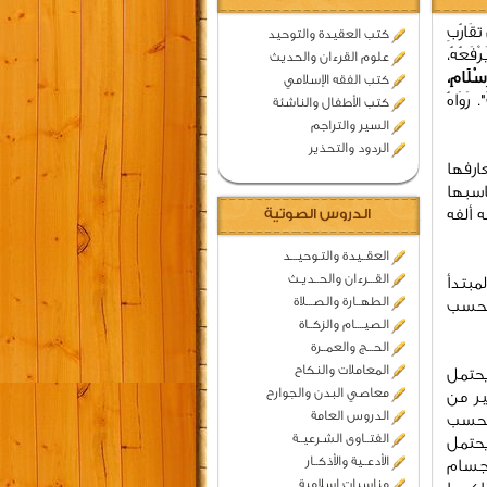
قَارُبِ
كتب العقيدة والتوحيد
ْفَعُهُ،
علوم القرءان والحديث
سْلَامِ،
كتب الفقه الإسلامي
". رَوَاهُ
كتب الأطفال والناشئة
السير والتراجم
الردود والتحذير
ارفها
اسبها
 ألفه
الدروس الصوتية
العقــيدة والتـوحيـــد
القـــرءان والحــديـث
مبتدأ
الطهــارة والصـــلاة
 بحسب
الصيــــام والزكــاة
الحـــج والعمــرة
المعاملات والنكاح
يحتمل
معاصي البدن والجوارح
ير من
الدروس العامة
 بحسب
الفتــاوى الشـرعيــة
يحتمل
الأدعــية والأذكــار
أجسام
مناسبات اسلامية