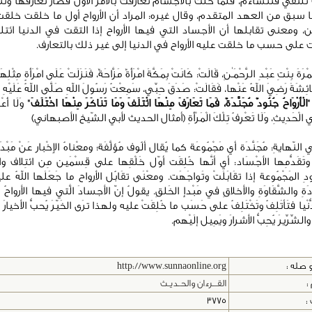
تلتقي فتتشاءم، فلما حلت بالأجسام تعارفت بالأمر الأول فصار تعارفها وتن
 سبق من العهد المتقدم، وقال غيره: المراد أن الأرواح أول ما خلقت خلق
 ومعنى تقابلها أن الأجساد التي فيها الأرواح إذا التقت في الدنيا ائتل
 على حسب ما خلقت عليه الأرواح في الدنيا إلى غير ذلك بالتعارف.
ْرَةَ بِنْتِ عَبْدِ الرَّحْمَـٰنِ، قَالَتْ: كَانَتْ بِمَكَّةَ امْرَأَةٌ مَزَّاحَةٌ، فَنَزَلَتْ عَلَى امْرَأَةٍ مِثْلِهَا
ائِشَةَ رَضِيَ اللهُ عَنْها، فَقَالَتْ: صَدَقَ حِبِّي، سَمِعْتُ رَسُولَ اللهِ صَلَّى اللهُ عَلَيْهِ و
"
الْأَرْوَاحُ جُنُودٌ مُجَنَّدَةٌ، فَمَا تَعَارَفَ مِنْهَا ائْتَلَفَ وَمَا تَنَاكَرَ مِنْهَا اخْتَلَفَ
" وَلَا أَعْلَ
ي الْحَدِيثِ، وَلَا تَعْرِفُ تِلْكَ الْمَرْأَةِ (أمثال الحديث لأبي الشّيخ الأصبهاني)
لنّهايةِ: مُجَنَّدَة أي مَجْمُوعَة كما يُقال ألُوف مُؤلَّفَة؛ ومعْناهُ الإِخْبار عَنْ مَبْدَإ
ح وتَقَدُّمِها الأجْسَاد: أي أنَّها خُلِقَت أوّل خَلْقِها على قِسْمَين مِن ائتِلاف وا
ِ المَجْمُوعة إذا تقَابَلَتْ وتَواجَهَت. ومعْنَى تقَابُل الأرواح ما جَعَلَها اللهُ عل
َةِ والشَّقَاوَةِ والأخلاقِ في مَبْدإِ الخَلقِ. يقولُ إنّ الأجسادَ الَّتي فيها الأرواحُ تَ
نْيا فتَأتَلِفُ وتَخْتَلِفُ على حَسَب ما خُلِقَتْ عليه ولهذا ترَى الخَيّرَ يُحبُّ الأخيارَ
شِّرِّيرَ يُحِبُّ الأشرارَ ويَمِيل إلَيْهم.
 صله :
http://www.sunnaonline.org
:
القـــرءان والحــديـث
 :
3775