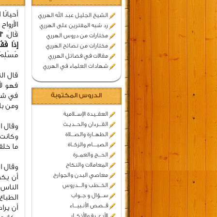
أحيانًا 
الشيخ الجليل عبد الله الهرري
الأرواح و
رد شبه المفترين على الهرري
قَالَ: "
ا
مختارات من دروس الهرري
إِذَا فَقُ
مختارات من نصائح الهرري
مُسْلِمٌ
مقالات في فضائل الهرري
شهادات العلماء في الهرري
قال ال
فهو لأ
الدروس المكتوبة
في شيم
ومن با
العقــيدة الإســلامية
القـــرءان والحــديـث
وقال ا
الطهــارة والصـــلاة
وكانت 
الصيــــام والزكــاة
ما خلقت
الحـــج والعمــرة
المعاملات والنكاح
وقال ا
معاصي البدن والجوارح
أن يكو
الخــطب والـــدروس
الناس 
ســـؤال و جــواب
الطباع
قــصص الأنـبيـــاء
أن يرا
الأدعــية والأذكــار