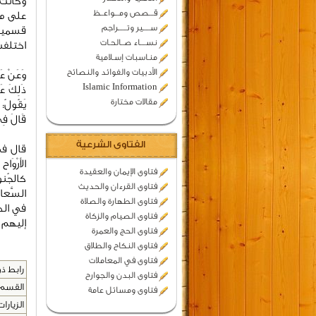
وكانت 
قـــصص ومـــواعــظ
على ما
ســـــير وتــــــراجم
قسمين،
نســــاء صــالحـات
اختلفت
منـاسبات إسـلامية
الأدبيات والفوائد والنصائح
وَعَنْ عَم
Islamic Information
ذَلِكَ عَ
مقالات مختارة
يَقُولُ: 
قَالَ فِ
الفتاوى الشرعية
قال في ا
الأرْوَا
فتاوى الإيمان والعقيدة
كالجُنود
فتاوى القرءان والحديث
السَّعاد
فتاوى الطهارة والصلاة
في الدُّ
فتاوى الصيام والزكاة
إليهم وال
فتاوى الحج والعمرة
فتاوى النكاح والطلاق
فتاوى في المعاملات
رابط ذو
فتاوى البدن والجوارح
القسم 
فتاوى ومسائل عامة
الزيارات