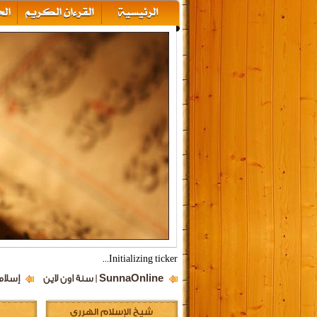
Initializing ticker...
SunnaOnline | سنة اون لاين
إسلام
شيخ الإسلام الهرري