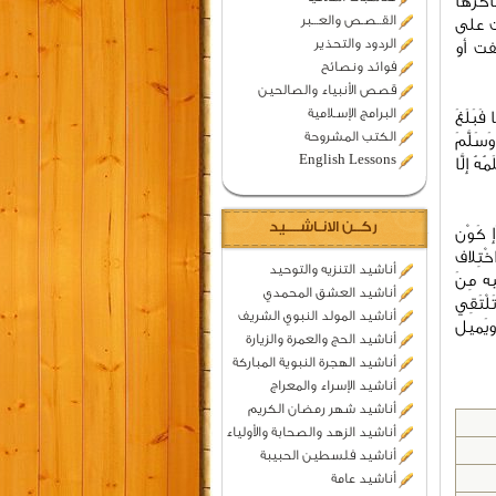
اكرها
القــصـص والعـــبر
ت على
الردود والتحذير
فت أو
فوائد ونصائح
قصص الأنبياء والصالحين
البرامج الإسـلامية
 فَبَلَغَ
الكتب المشروحة
َسَلَّمَ
English Lessons
مُهُ إِلَّا
ركــن الانـاشــــيد
ِ كَوْن
خْتِلاف
أناشيد التنزيه والتوحيد
يه مِنَ
أناشيد العشق المحمدي
لْتَقِي
أناشيد المولد النبوي الشريف
 ويَميل
أناشيد الحج والعمرة والزيارة
أناشيد الهجرة النبوية المباركة
أناشيد الإسراء والمعراج
أناشيد شهر رمضان الكريم
أناشيد الزهد والصحابة والأولياء
أناشيد فلسطين الحبيبة
أناشيد عامة