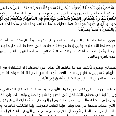
الشّخصُ يرَى شَخصًا لا يَعرفُه فيَظُنُّ نَفسَه وكأَنّه يَعرفُه منذُ سنِينَ هذا مِن ت
تآلُفِها، هذا مِنَ التّآنُسِ والتّجَانُس. عَنْ أَبِي هُرَيْرَةَ رَضِيَ اللهُ عَنْهُ، بِحَدِيثٍ يَر
لنَّاسُ مَعَادِنُ كَمَعَادِنِ الْفِضَّةِ وَالذَّهَبِ، خِيَارُهُمْ فِي الْجَاهِلِيَّةِ خِيَارُهُمْ فِي الْإِ
هُوا، وَالْأَرْوَاحُ جُنُودٌ مُجَنَّدَةٌ، فَمَا تَعَارَفَ مِنْهَا ائْتَلَفَ، وَمَا تَنَاكَرَ مِنْهَا اخْتَلَفَ
 والبُخارِيُّ وأحمدُ وغيرُهُمْ
نووي معلقا عليه قال العلماء: معناه جموع مجتمعة أو أنواع مختلفة. وأما تع
مر جعلها الله عليه. وقيل إنها موافقة صفاتها التي جعلها الله عليها وتن
ها. وقيل لأنها خلقت مجتمعة ثم فرقت في أجسادها فمن وافق بشيمه
عده نافره وخالفه.
لخطابي وغيره: تآلفها هو ما خلقها الله عليه من السعادة أو الشقاوة في ال
الأرواح قسمين متقابلين، فإذا تلاقت الأجساد في الدنيا ائتلفت واختلفت
 عليه فيميل الأخيار إلى الأخيار والأشرار إلى الأشرار.
لحافظ ابن حجر في فتح الباري: قوله الأرواح جنود مجندة.. إلخ قال الخطابي: 
ن إشارة إلى معنى التشاكل في الخير والشر والصلاح والفساد، وأن الخ
يحن إلى شكله، والشرير نظير ذلك يميل إلى نظيره، فتعارف الأرواح يقع
 التي جبلت عليها من خير وشر، فإذا اتفقت تعارفت، وإذا اختلفت تناكرت، و
د الإخبار عن بدء الخلق في حال الغيب على ما جاء أن الأرواح خلقت قبل ال