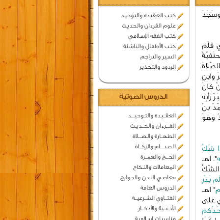
وسَجَدَ
كتب العقيدة والتوحيد
علوم القرءان والحديث
كتب الفقه الإسلامي
ي فلَم
كتب الأطفال والناشئة
نَفيّةُ
السير والتراجم
لصّلاةَ
الردود والتحذير
َ وابنِ
نْ كانَ
ُ رَأيِه
الدروس الصوتية
ّدُ بنُ
العقــيدة والتـوحيـــد
ُ وهوَ
القـــرءان والحــديـث
الطهــارة والصـــلاة
الصيــــام والزكــاة
ا شَكَّ
الحـــج والعمــرة
ِ
". اهـ.
المعاملات والنكاح
الشّكُّ
معاصي البدن والجوارح
 يَدْرِ
الدروس العامة
م
" اهـ.
الفتــاوى الشـرعيــة
بني على
الأدعــية والأذكــار
حَدُكم
مناسبات اسلامية