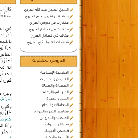
قالَ الش
الشيخ الجليل عبد الله الهرري
للسَّهْ
رد شبه المفترين على الهرري
مختارات من دروس الهرري
في الخِ
مختارات من نصائح الهرري
يَدْر أص
مقالات في فضائل الهرري
بالتّفصِ
شهادات العلماء في الهرري
كمَا رُو
العَاص م
الدروس المكتوبة
أَكبَرُ ر
أنّه أتَ
العقــيدة الإســلامية
الحَسَن
القـــرءان والحــديـث
قَولُ أب
الطهــارة والصـــلاة
الصيــــام والزكــاة
ومِن جُ
الحـــج والعمــرة
أحَدُكُم 
المعاملات والنكاح
وقولُ ال
معاصي البدن والجوارح
كُلَّ ي
الخــطب والـــدروس
كَم صَل
ســـؤال و جــواب
وأمّا ال
قــصص الأنـبيـــاء
الأكثَر 
الأدعــية والأذكــار