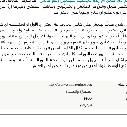
ْر أثَلاثًا صَلّى أم أربَعًا فلْيسْجُد سَجدَتَين وهوَ جَالِس
" اهـ. أخرجه الجماعة. قالوا
صر خَلِيل وشرُوحِه لعِلَيْش والشَرنُوبي وحاشِيَةِ الصَفتي وغَيرِها إنّ الذي يَأ
ُلَ يوم علَيهِ أن يَبني وجُوبًا على الأكثَر اهـ.
 شَرح محمَّد عِلَيش على خَليل ممزوجًا مع المتن ج الأول أو استَنكَحَه أي كَثُر
في النّقص بأن يَحصُلَ لهُ كُلَ يوم مَرّة فيَسجُد بعدَ سَلامِه ولِهى بكَسْر
 أي أَعرَض عنهُ وجُوبًا وبَنى على التّمَام إذْ لا دَواءَ لهُ مِثل الإعراضِ عَنهُ اهـ. روَى
طّأ حديثَ أبي هريرةَ المتقَدّم ثم رَوى أنّ رجُلا سألَ القاسِمَ بنَ محمّد فقا
ي صَلاتي فيَكثُر ذلكَ عَليَّ فقال القَاسِمُ اِمضِ في صَلاتِكَ فإنّه لن يَذهَبَ عَن
َ وأنتَ تَقُولُ أَتمَمْتُ صَلاتي اهـ. قالَ ابنُ عبد البرّ أَردَفَ مَالِكٌ حَديثَ أبي هريرةَ
م إشَارةً إلى أنّهُ مَحمُولٌ عندَه على المستَنكَح الذي لا يَنفَكُّ عنهُ الوَهْم ونقَ
 في الأوسَط أقوالا أخرَى عن غَيرِ مَن تَقدَّم مِن أَهلِ العِلم.
 صله :
http://www.sunnaonline.org
:
الطهــارة والصـــلاة
 :
3388
:
7/7/2019