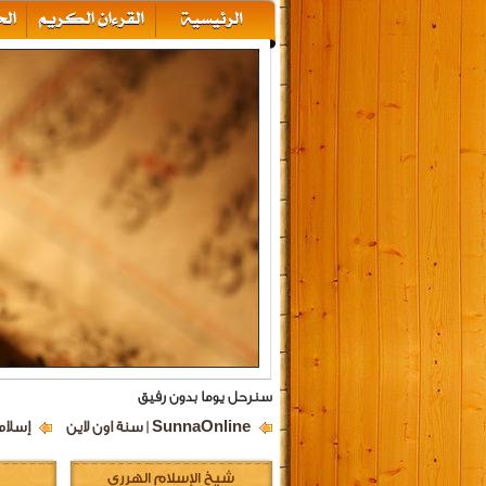
سنرحل يوما بدون رفيق
SunnaOnline | سنة اون لاين
إسلام
شيخ الإسلام الهرري