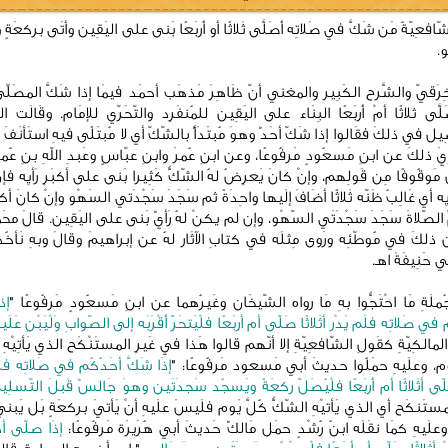
ّافعِيّةُ مَن شَكَّ في صَلاتِه أَصَلَّى ثَلاثًا أو أَربَعًا بَنى على اليَقِين وأتَى بركعَةٍ 
و.
رَقيّ والشَّرح الكَبِير والمغني أنّ ظَاهِرَ مَذهَب أحمَد فيمَا إذا شَكَّ المصَلِّ
َلَّى ثلاثًا أمْ أَربَعًا البِنَاء على اليَقِين للمُنفَرِد والتّحَرّي للإمَام. وقَالَت الح
يل في ذلكَ فقَالوا إذا شَكّ أحَدٌ وهوَ مُبتَدَأٌ بالشّكّ أي لا مُبتَلًى فيهِ استَأنَفَ ا
ِيَ ذلكَ عن ابنِ مَسعُودٍ مَرفُوعًا، وعن ابنِ عُمرَ وابنِ عبّاسٍ وعَبدِ اللهِ بنِ عُمر
َوقُوفًا مِن قَولِهم، وإنْ كانَ يَعرِضُ لهُ الشّكُّ كَثِيرا بَنى على أكبَرِ رَأيِه فإ
َأيِه أي غَالِبُ ظَنّه ثَلاثًا أضَافَ إلَيها واحِدَةً ثم سَجَدَ سَجْدَتي السَهْو وإنْ كانَ أكبَر
مّ الصّلاةَ سَجَدَ سَجْدَتَي السّهْو، وإن لم يكنْ لهُ رَأيٌ بَنى على اليَقِين. قالَ محَم
 ذلكَ في مُوطّئِه ورَوى مِثلَه في كتابِ الآثَار لهُ عن إبراهيمَ وقالَ وبهِ نَأخُذ
ي حَنِيفَةَ اهـ.
ملَةِ مَا احْتَجُّوا بهِ مَا رواه الشّيخَان وغَيرُهما عن ابنِ مَسعُودٍ مَرفُوعًا "
إذ
في صَلاتِه فلَم يَدْر أثَلاثًا صَلّى أم أربَعًا فلْيَتحَرّ أَقْرَبَه إلى الصّوابِ وَلْيَبْنِ عَلَيه
مالكِيّةِ كقَولِ الشّافعِيّةِ إلا أنّهم قالوا هَذا في غَيرِ المستَنْكَح الذي يَأتِيْهِ 
َوم، وعلَيهِ حمَلُوا حديثَ أبي مَسعود مَرفُوعًا: "
إذَا شَكَّ أحَدُكُم في صَلاتِه فلَم
ّى أثَلاثًا أم أَربَعًا فلْيُصَلّ ركعَةً ويَسجُد سَجدَتَين وهوَ جَالسٌ قَبلَ التّسلِي
مستَنكَح أي الذي يَأتيْهِ الشّكُّ كُلَّ يَوم فلَيسَ علَيهِ أنْ يَأتيَ بركعَةٍ بَل يَ
وعلَيهِ كمَا نقَلَه ابنُ رُشْدٍ حمَل مَالكٌ حَديثَ أبي هُرَيرَة مَرفُوعًا:
إذَا صلّى أ