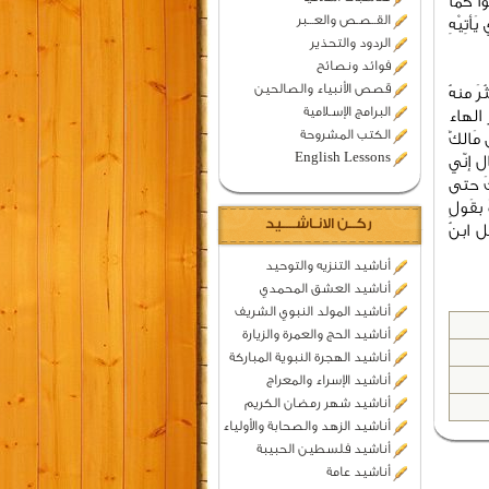
 كَمَا
القــصـص والعـــبر
تِيْهِ
الردود والتحذير
فوائد ونصائح
قصص الأنبياء والصالحين
َ منهُ
البرامج الإسـلامية
 الهاء
الكتب المشروحة
 مَالكٌ
English Lessons
ل إنّي
كَ حتى
 بقَولِ
ركــن الانـاشــــيد
ل ابنُ
أناشيد التنزيه والتوحيد
أناشيد العشق المحمدي
أناشيد المولد النبوي الشريف
أناشيد الحج والعمرة والزيارة
أناشيد الهجرة النبوية المباركة
أناشيد الإسراء والمعراج
أناشيد شهر رمضان الكريم
أناشيد الزهد والصحابة والأولياء
أناشيد فلسطين الحبيبة
أناشيد عامة