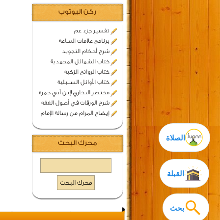
ركن اليوتوب
تفسير جزء عم
برنامج علامات الساعة
شرح أحكام التجويد
كتاب الشمائل المحمدية
كتاب الروائح الزكية
كتاب الأوائل السنبلية
مختصر البخاري لإبن أبي جمرة
شرح الورقات في أصول الفقه
إيضاح المرام من رسالة الإمام
الصلاة
محرك البحث
القبلة
بحث