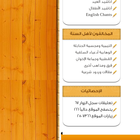
اناشيد العيد
أناشيد الأطفال
English Chants
المخالفون لأهل السنة
التيمية ومجسمة الحنابلة
الوهابية أدعياء السلفية
القطبية وجماعة الإخوان
فرق ومذاهب أخرى
مقالات وردود شرعية
الإحصائيات
تعليقات سجل الزوار 67
يتصفح الموقع حالياً 166
زيارات الموقع 2507366