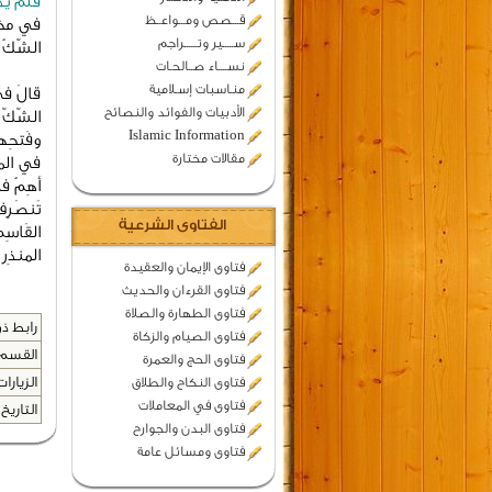
فلَم يَد
قـــصص ومـــواعــظ
في مختَ
ســـــير وتــــــراجم
الشّكُ ك
نســــاء صــالحـات
منـاسبات إسـلامية
قالَ في
الأدبيات والفوائد والنصائح
الشّكّ 
Islamic Information
وفَتحِها
مقالات مختارة
في المو
أهِمُ ف
تَنصَرِف
الفتاوى الشرعية
القَاسِ
المنذِر
فتاوى الإيمان والعقيدة
فتاوى القرءان والحديث
فتاوى الطهارة والصلاة
رابط ذو
فتاوى الصيام والزكاة
القسم 
فتاوى الحج والعمرة
الزيارات
فتاوى النكاح والطلاق
فتاوى في المعاملات
التاريخ 
فتاوى البدن والجوارح
فتاوى ومسائل عامة