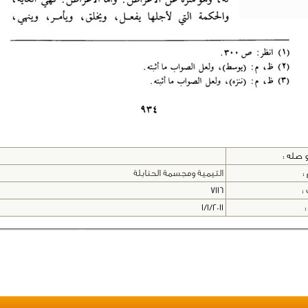
 صله :
:
التيمية ومجسمة الحنابلة
 :
7116
:
1/1/2011