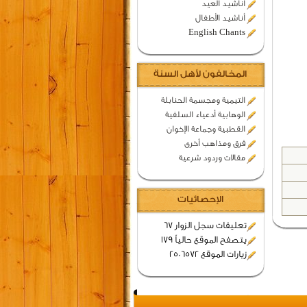
اناشيد العيد
أناشيد الأطفال
English Chants
المخالفون لأهل السنة
التيمية ومجسمة الحنابلة
الوهابية أدعياء السلفية
القطبية وجماعة الإخوان
فرق ومذاهب أخرى
مقالات وردود شرعية
الإحصائيات
تعليقات سجل الزوار 67
يتصفح الموقع حالياً 179
زيارات الموقع 2506572