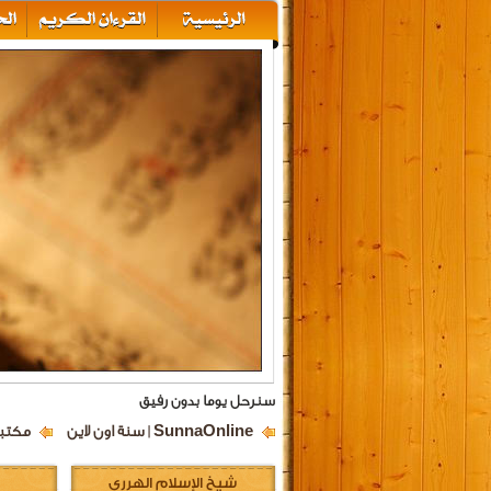
سنرحل يوما بدون رفيق
SunnaOnline | سنة اون لاين
مكتبة
شيخ الإسلام الهرري