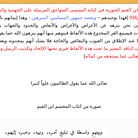
بن القيم الجوزية في كتابه المسمى الصواعق المرسلة على الجهمية وال
[فهذا توحيدهم –
ويقصد جمهور المسلمين المنزهين
- وهذا إيمانهم ب
ون نحن ننزهه عن الأعراض والأغراض والأبعاض والحدود والجهات و
ث فيسمع الغر المخدوع هذه الألفاظ فيتوهم منها أنهم ينزهون الله عما يف
ا عند الإطلاق من العيوب والنقائص والحاجة فلا يشك أنهم يمجدونه ويع
الناقد البصير ما تحت هذه الألفاظ
فيرى تحتها الإلحاد
وتكذيب الرسل
وت
عالى عما يستحقه من كماله
]
تعالى الله عما يقول الظالمون علواً كبيرا
صورة من كتاب المجسم ابن القيم