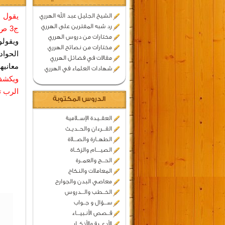
يقول ا
الشيخ الجليل عبد الله الهرري
رد شبه المفترين على الهرري
ج3 ص934
مختارات من دروس الهرري
ويقول
مختارات من نصائح الهرري
الحواد
مقالات في فضائل الهرري
معانيه
شهادات العلماء في الهرري
ويكشف 
الرب ت
الدروس المكتوبة
العقــيدة الإســلامية
القـــرءان والحــديـث
الطهــارة والصـــلاة
الصيــــام والزكــاة
الحـــج والعمــرة
المعاملات والنكاح
معاصي البدن والجوارح
الخــطب والـــدروس
ســـؤال و جــواب
قــصص الأنـبيـــاء
الأدعــية والأذكــار