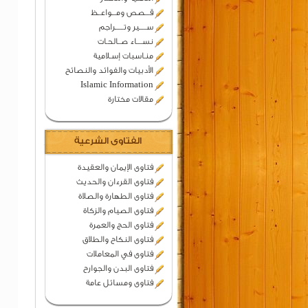
قـــصص ومـــواعــظ
ســـــير وتــــــراجم
نســــاء صــالحـات
منـاسبات إسـلامية
الأدبيات والفوائد والنصائح
Islamic Information
مقالات مختارة
الفتاوى الشرعية
فتاوى الإيمان والعقيدة
فتاوى القرءان والحديث
فتاوى الطهارة والصلاة
فتاوى الصيام والزكاة
فتاوى الحج والعمرة
فتاوى النكاح والطلاق
فتاوى في المعاملات
فتاوى البدن والجوارح
فتاوى ومسائل عامة