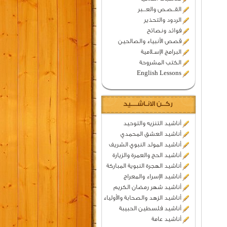
القــصـص والعـــبر
الردود والتحذير
فوائد ونصائح
قصص الأنبياء والصالحين
البرامج الإسـلامية
الكتب المشروحة
English Lessons
ركــن الانـاشــــيد
أناشيد التنزيه والتوحيد
أناشيد العشق المحمدي
أناشيد المولد النبوي الشريف
أناشيد الحج والعمرة والزيارة
أناشيد الهجرة النبوية المباركة
أناشيد الإسراء والمعراج
أناشيد شهر رمضان الكريم
أناشيد الزهد والصحابة والأولياء
أناشيد فلسطين الحبيبة
أناشيد عامة