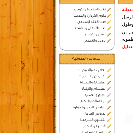
معطلة
كتب العقيدة والتوحيد
علوم القرءان والحديث
الرسل
كتب الفقه الإسلامي
حلول
كتب الأطفال والناشئة
هم من
السير والتراجم
ظمونه
الردود والتحذير
عطيل
الدروس الصوتية
العقــيدة والتـوحيـــد
القـــرءان والحــديـث
الطهــارة والصـــلاة
الصيــــام والزكــاة
الحـــج والعمــرة
المعاملات والنكاح
معاصي البدن والجوارح
الدروس العامة
الفتــاوى الشـرعيــة
الأدعــية والأذكــار
مناسبات اسلامية