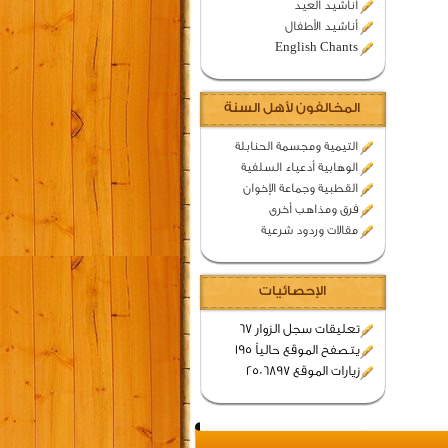
اناشيد العيد
أناشيد الأطفال
English Chants
المخالفون لأهل السنة
التيمية ومجسمة الحنابلة
الوهابية أدعياء السلفية
القطبية وجماعة الإخوان
فرق ومذاهب أخرى
مقالات وردود شرعية
الإحصائيات
تعليقات سجل الزوار 67
يتصفح الموقع حالياً 195
زيارات الموقع 2506897