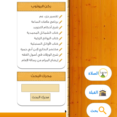
ركن اليوتوب
تفسير جزء عم
برنامج علامات الساعة
شرح أحكام التجويد
كتاب الشمائل المحمدية
كتاب الروائح الزكية
كتاب الأوائل السنبلية
مختصر البخاري لإبن أبي جمرة
شرح الورقات في أصول الفقه
إيضاح المرام من رسالة الإمام
الصلاة
محرك البحث
القبلة
بحث