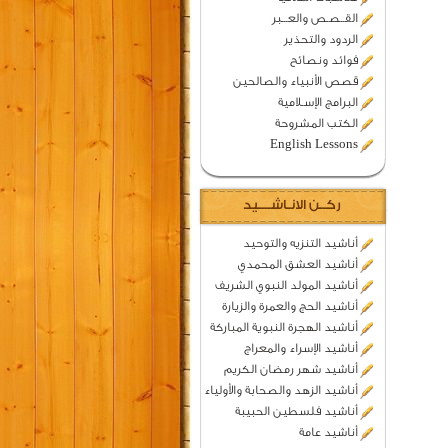
القــصـص والعـــبر
الردود والتحذير
فوائد ونصائح
قصص الأنبياء والصالحين
البرامج الإسـلامية
الكتب المشروحة
English Lessons
ركــن الانـاشــــيد
أناشيد التنزيه والتوحيد
أناشيد العشق المحمدي
أناشيد المولد النبوي الشريف
أناشيد الحج والعمرة والزيارة
أناشيد الهجرة النبوية المباركة
أناشيد الإسراء والمعراج
أناشيد شهر رمضان الكريم
أناشيد الزهد والصحابة والأولياء
أناشيد فلسطين الحبيبة
أناشيد عامة