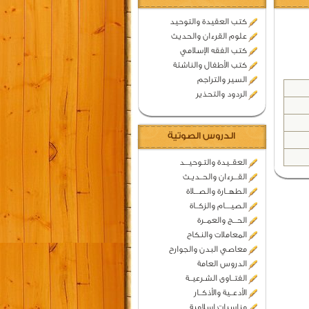
كتب العقيدة والتوحيد
علوم القرءان والحديث
كتب الفقه الإسلامي
كتب الأطفال والناشئة
السير والتراجم
الردود والتحذير
الدروس الصوتية
العقــيدة والتـوحيـــد
القـــرءان والحــديـث
الطهــارة والصـــلاة
الصيــــام والزكــاة
الحـــج والعمــرة
المعاملات والنكاح
معاصي البدن والجوارح
الدروس العامة
الفتــاوى الشـرعيــة
الأدعــية والأذكــار
مناسبات اسلامية