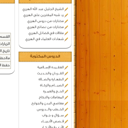
الشيخ الجليل عبد الله الهرري
رد شبه المفترين على الهرري
مختارات من دروس الهرري
مختارات من نصائح الهرري
مقالات في فضائل الهرري
القسم 
شهادات العلماء في الهرري
الزيارات
تاريخ ال
الدروس المكتوبة
ملاحظا
حفظ المح
العقــيدة الإســلامية
القـــرءان والحــديـث
الطهــارة والصـــلاة
الصيــــام والزكــاة
الحـــج والعمــرة
المعاملات والنكاح
معاصي البدن والجوارح
الخــطب والـــدروس
ســـؤال و جــواب
قــصص الأنـبيـــاء
الأدعــية والأذكــار