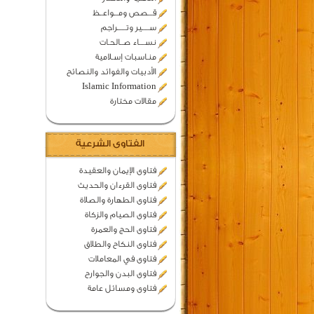
قـــصص ومـــواعــظ
ســـــير وتــــــراجم
نســــاء صــالحـات
منـاسبات إسـلامية
الأدبيات والفوائد والنصائح
Islamic Information
مقالات مختارة
الفتاوى الشرعية
فتاوى الإيمان والعقيدة
فتاوى القرءان والحديث
فتاوى الطهارة والصلاة
فتاوى الصيام والزكاة
فتاوى الحج والعمرة
فتاوى النكاح والطلاق
فتاوى في المعاملات
فتاوى البدن والجوارح
فتاوى ومسائل عامة