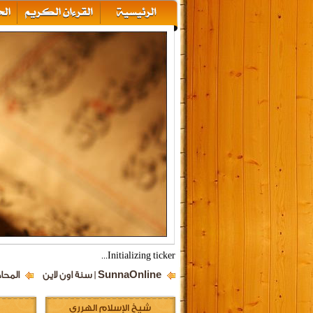
بالعلم الفلسطيني والكوفية لفوني
SunnaOnline | سنة اون لاين
المحا
شيخ الإسلام الهرري