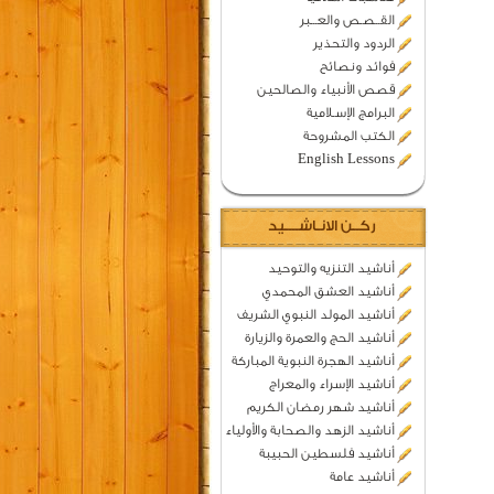
القــصـص والعـــبر
الردود والتحذير
فوائد ونصائح
قصص الأنبياء والصالحين
البرامج الإسـلامية
الكتب المشروحة
English Lessons
ركــن الانـاشــــيد
أناشيد التنزيه والتوحيد
أناشيد العشق المحمدي
أناشيد المولد النبوي الشريف
أناشيد الحج والعمرة والزيارة
أناشيد الهجرة النبوية المباركة
أناشيد الإسراء والمعراج
أناشيد شهر رمضان الكريم
أناشيد الزهد والصحابة والأولياء
أناشيد فلسطين الحبيبة
أناشيد عامة