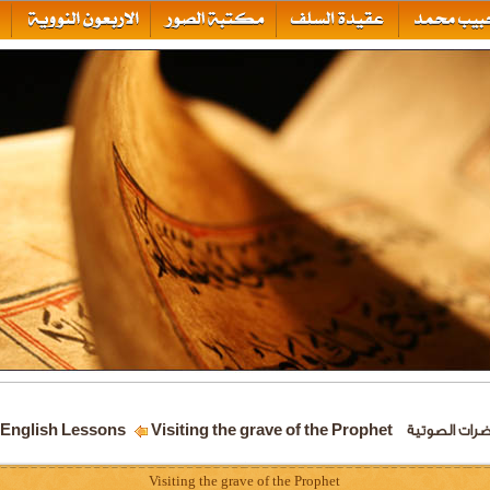
ضرات الصوتية
Visiting the grave of the Prophet
English Lessons
Visiting the grave of the Prophet