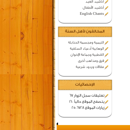
اناشيد العيد
أناشيد الأطفال
English Chants
المخالفون لأهل السنة
التيمية ومجسمة الحنابلة
الوهابية أدعياء السلفية
القطبية وجماعة الإخوان
فرق ومذاهب أخرى
مقالات وردود شرعية
الإحصائيات
تعليقات سجل الزوار 67
يتصفح الموقع حالياً 210
زيارات الموقع 2506728