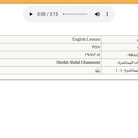
:
English Lessons
3445
إضافة :
29/7/2014
ت المحاضرة :
Sheikh Abdul Ghannoum
اضرة : ( 0 )