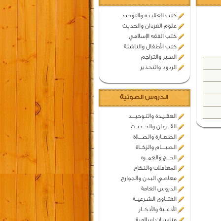
كتب العقيدة والتوحيد
علوم القرءان والحديث
كتب الفقه الإسلامي
كتب الأطفال والناشئة
السير والتراجم
الردود والتحذير
الدروس الصوتية
العقــيدة والتـوحيـــد
القـــرءان والحــديـث
الطهــارة والصـــلاة
الصيــــام والزكــاة
الحـــج والعمــرة
المعاملات والنكاح
معاصي البدن والجوارح
الدروس العامة
الفتــاوى الشـرعيــة
الأدعــية والأذكــار
مناسبات اسلامية