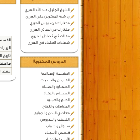
الشيخ الجليل عبد الله الهرري
رد شبه المفترين على الهرري
مختارات من دروس الهرري
مختارات من نصائح الهرري
مقالات في فضائل الهرري
القسم 
شهادات العلماء في الهرري
الزيارات
تاريخ ال
الدروس المكتوبة
ملاحظا
حفظ المح
العقــيدة الإســلامية
القـــرءان والحــديـث
الطهــارة والصـــلاة
الصيــــام والزكــاة
الحـــج والعمــرة
المعاملات والنكاح
معاصي البدن والجوارح
الخــطب والـــدروس
ســـؤال و جــواب
قــصص الأنـبيـــاء
الأدعــية والأذكــار