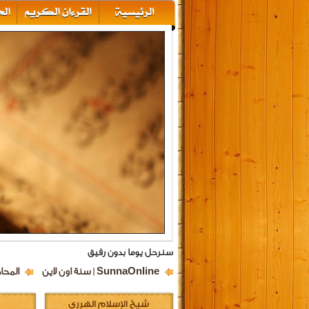
سنرحل يوما بدون رفيق
SunnaOnline | سنة اون لاين
المحا
شيخ الإسلام الهرري