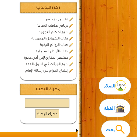
ركن اليوتوب
تفسير جزء عم
برنامج علامات الساعة
شرح أحكام التجويد
كتاب الشمائل المحمدية
كتاب الروائح الزكية
كتاب الأوائل السنبلية
مختصر البخاري لإبن أبي جمرة
شرح الورقات في أصول الفقه
إيضاح المرام من رسالة الإمام
الصلاة
محرك البحث
القبلة
بحث