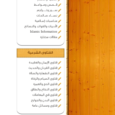
قـــصص ومـــواعــظ
ســـــير وتــــــراجم
نســــاء صــالحـات
منـاسبات إسـلامية
الأدبيات والفوائد والنصائح
Islamic Information
مقالات مختارة
الفتاوى الشرعية
فتاوى الإيمان والعقيدة
فتاوى القرءان والحديث
فتاوى الطهارة والصلاة
فتاوى الصيام والزكاة
فتاوى الحج والعمرة
فتاوى النكاح والطلاق
فتاوى في المعاملات
فتاوى البدن والجوارح
فتاوى ومسائل عامة