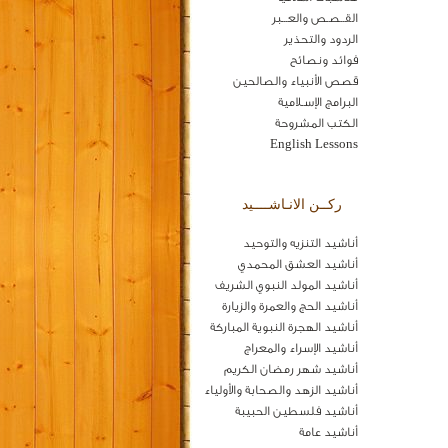
القــصـص والعـــبر
الردود والتحذير
فوائد ونصائح
قصص الأنبياء والصالحين
البرامج الإسـلامية
الكتب المشروحة
English Lessons
ركــن الانـاشــــيد
أناشيد التنزيه والتوحيد
أناشيد العشق المحمدي
أناشيد المولد النبوي الشريف
أناشيد الحج والعمرة والزيارة
أناشيد الهجرة النبوية المباركة
أناشيد الإسراء والمعراج
أناشيد شهر رمضان الكريم
أناشيد الزهد والصحابة والأولياء
أناشيد فلسطين الحبيبة
أناشيد عامة