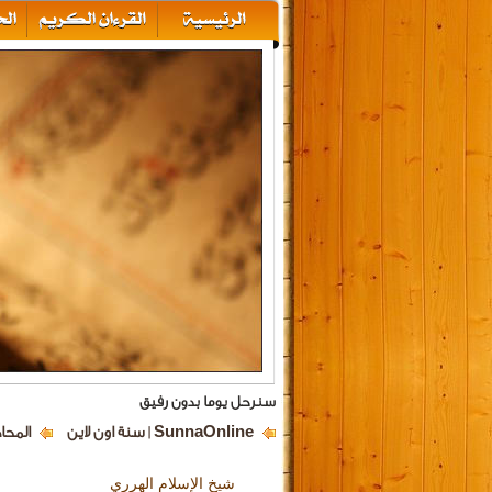
سنرحل يوما بدون رفيق
SunnaOnline | سنة اون لاين
المحا
شيخ الإسلام الهرري