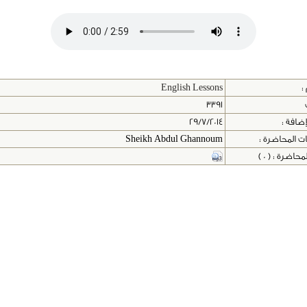
:
English Lessons
3391
إضافة :
29/7/2014
ت المحاضرة :
Sheikh Abdul Ghannoum
اضرة : ( 0 )