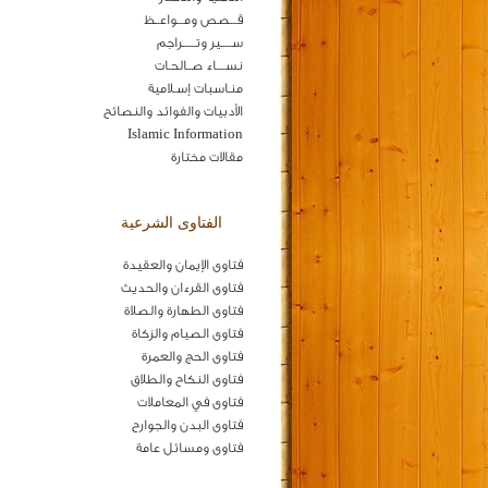
قـــصص ومـــواعــظ
ســـــير وتــــــراجم
نســــاء صــالحـات
منـاسبات إسـلامية
الأدبيات والفوائد والنصائح
Islamic Information
مقالات مختارة
الفتاوى الشرعية
فتاوى الإيمان والعقيدة
فتاوى القرءان والحديث
فتاوى الطهارة والصلاة
فتاوى الصيام والزكاة
فتاوى الحج والعمرة
فتاوى النكاح والطلاق
فتاوى في المعاملات
فتاوى البدن والجوارح
فتاوى ومسائل عامة