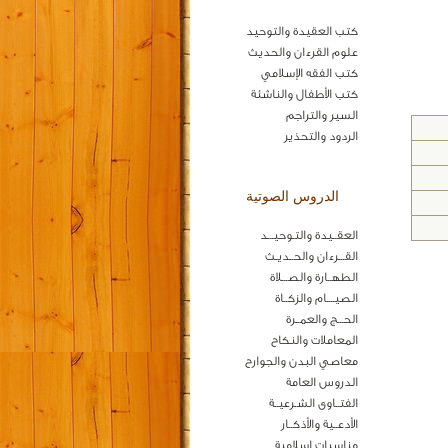
كتب العقيدة والتوحيد
علوم القرءان والحديث
كتب الفقه الإسلامي
كتب الأطفال والناشئة
السير والتراجم
الردود والتحذير
الدروس الصوتية
العقــيدة والتـوحيـــد
القـــرءان والحــديـث
الطهــارة والصـــلاة
الصيــــام والزكــاة
الحـــج والعمــرة
المعاملات والنكاح
معاصي البدن والجوارح
الدروس العامة
الفتــاوى الشـرعيــة
الأدعــية والأذكــار
مناسبات اسلامية