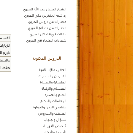
الشيخ الجليل عبد الله الهرري
رد شبه المفترين على الهرري
مختارات من دروس الهرري
مختارات من نصائح الهرري
مقالات في فضائل الهرري
القسم 
شهادات العلماء في الهرري
الزيارات
تاريخ ال
الدروس المكتوبة
ملاحظا
حفظ المح
العقــيدة الإســلامية
القـــرءان والحــديـث
الطهــارة والصـــلاة
الصيــــام والزكــاة
الحـــج والعمــرة
المعاملات والنكاح
معاصي البدن والجوارح
الخــطب والـــدروس
ســـؤال و جــواب
قــصص الأنـبيـــاء
الأدعــية والأذكــار