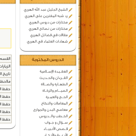
الشيخ الجليل عبد الله الهرري
رد شبه المفترين على الهرري
مختارات من دروس الهرري
مختارات من نصائح الهرري
مقالات في فضائل الهرري
شهادات العلماء في الهرري
القسم 
الدروس المكتوبة
الزيارات
العقــيدة الإســلامية
تاريخ ال
القـــرءان والحــديـث
ملاحظا
الطهــارة والصـــلاة
حفظ المح
الصيــــام والزكــاة
حفظ المح
الحـــج والعمــرة
المعاملات والنكاح
حفظ المح
معاصي البدن والجوارح
حفظ المح
الخــطب والـــدروس
حفظ المح
ســـؤال و جــواب
قــصص الأنـبيـــاء
الأدعــية والأذكــار