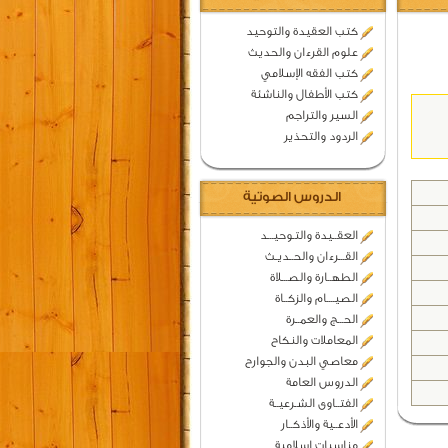
كتب العقيدة والتوحيد
علوم القرءان والحديث
كتب الفقه الإسلامي
كتب الأطفال والناشئة
السير والتراجم
الردود والتحذير
الدروس الصوتية
العقــيدة والتـوحيـــد
القـــرءان والحــديـث
الطهــارة والصـــلاة
الصيــــام والزكــاة
الحـــج والعمــرة
المعاملات والنكاح
معاصي البدن والجوارح
الدروس العامة
الفتــاوى الشـرعيــة
الأدعــية والأذكــار
مناسبات اسلامية