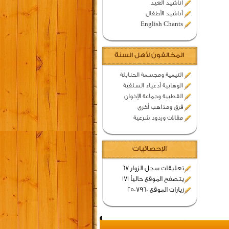
اناشيد العيد
أناشيد الأطفال
English Chants
المخالفون لأهل السنة
التيمية ومجسمة الحنابلة
الوهابية أدعياء السلفية
القطبية وجماعة الإخوان
فرق ومذاهب أخرى
مقالات وردود شرعية
الإحصائيات
تعليقات سجل الزوار 67
يتصفح الموقع حالياً 171
زيارات الموقع 2507960