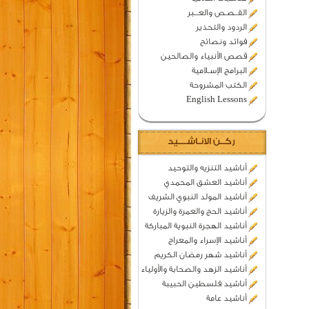
القــصـص والعـــبر
الردود والتحذير
فوائد ونصائح
قصص الأنبياء والصالحين
البرامج الإسـلامية
الكتب المشروحة
English Lessons
ركــن الانـاشــــيد
أناشيد التنزيه والتوحيد
أناشيد العشق المحمدي
أناشيد المولد النبوي الشريف
أناشيد الحج والعمرة والزيارة
أناشيد الهجرة النبوية المباركة
أناشيد الإسراء والمعراج
أناشيد شهر رمضان الكريم
أناشيد الزهد والصحابة والأولياء
أناشيد فلسطين الحبيبة
أناشيد عامة