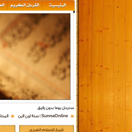
سنرحل يوما بدون رفيق
SunnaOnline | سنة اون لاين
المحا
شيخ الإسلام الهرري