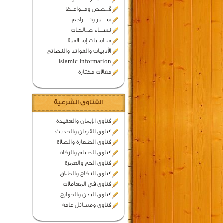
قـــصص ومـــواعــظ
ســـــير وتــــــراجم
نســــاء صــالحـات
منـاسبات إسـلامية
الأدبيات والفوائد والنصائح
Islamic Information
مقالات مختارة
الفتاوى الشرعية
فتاوى الإيمان والعقيدة
فتاوى القرءان والحديث
فتاوى الطهارة والصلاة
فتاوى الصيام والزكاة
فتاوى الحج والعمرة
فتاوى النكاح والطلاق
فتاوى في المعاملات
فتاوى البدن والجوارح
فتاوى ومسائل عامة