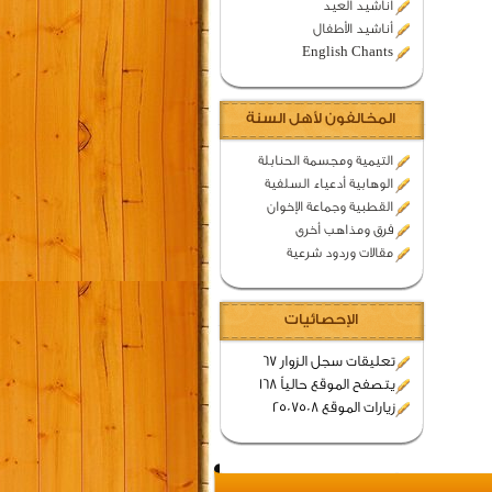
اناشيد العيد
أناشيد الأطفال
English Chants
المخالفون لأهل السنة
التيمية ومجسمة الحنابلة
الوهابية أدعياء السلفية
القطبية وجماعة الإخوان
فرق ومذاهب أخرى
مقالات وردود شرعية
الإحصائيات
تعليقات سجل الزوار 67
يتصفح الموقع حالياً 168
زيارات الموقع 2507508