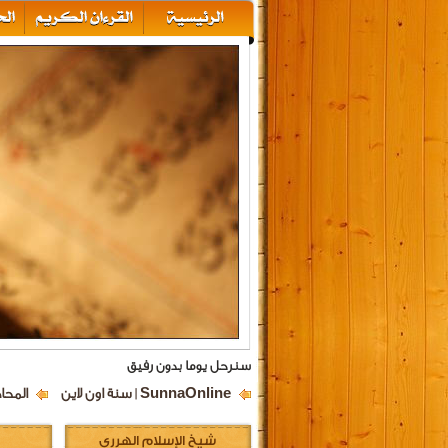
سنرحل يوما بدون رفيق
SunnaOnline | سنة اون لاين
المحا
شيخ الإسلام الهرري