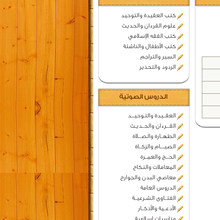
كتب العقيدة والتوحيد
علوم القرءان والحديث
كتب الفقه الإسلامي
كتب الأطفال والناشئة
السير والتراجم
الردود والتحذير
الدروس الصوتية
العقــيدة والتـوحيـــد
القـــرءان والحــديـث
الطهــارة والصـــلاة
الصيــــام والزكــاة
الحـــج والعمــرة
المعاملات والنكاح
معاصي البدن والجوارح
الدروس العامة
الفتــاوى الشـرعيــة
الأدعــية والأذكــار
مناسبات اسلامية