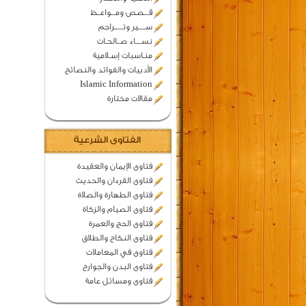
قـــصص ومـــواعــظ
ســـــير وتــــــراجم
نســــاء صــالحـات
منـاسبات إسـلامية
الأدبيات والفوائد والنصائح
Islamic Information
مقالات مختارة
الفتاوى الشرعية
فتاوى الإيمان والعقيدة
فتاوى القرءان والحديث
فتاوى الطهارة والصلاة
فتاوى الصيام والزكاة
فتاوى الحج والعمرة
فتاوى النكاح والطلاق
فتاوى في المعاملات
فتاوى البدن والجوارح
فتاوى ومسائل عامة