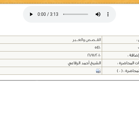
:
القــصـص والعـــبر
5410
إضافة :
21/7/2010
ت المحاضرة :
الشيخ أحمد الرفاعي
اضرة : ( 0 )