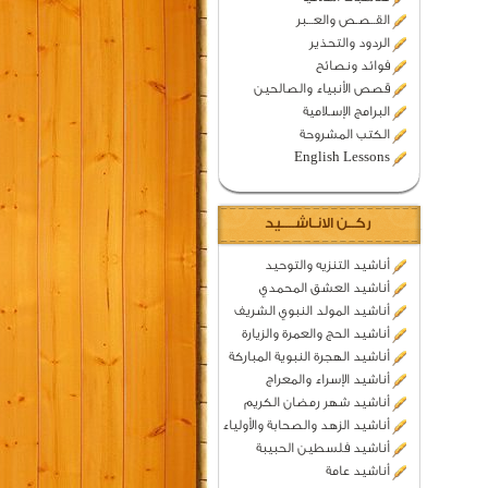
القــصـص والعـــبر
الردود والتحذير
فوائد ونصائح
قصص الأنبياء والصالحين
البرامج الإسـلامية
الكتب المشروحة
English Lessons
ركــن الانـاشــــيد
أناشيد التنزيه والتوحيد
أناشيد العشق المحمدي
أناشيد المولد النبوي الشريف
أناشيد الحج والعمرة والزيارة
أناشيد الهجرة النبوية المباركة
أناشيد الإسراء والمعراج
أناشيد شهر رمضان الكريم
أناشيد الزهد والصحابة والأولياء
أناشيد فلسطين الحبيبة
أناشيد عامة