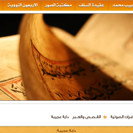
ضرات الصوتية
القــصـص والعـــبر
دابة عجيبة
دابة عجيبة