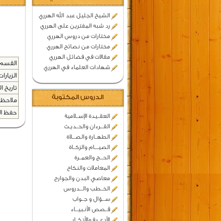
الشيخ الجليل عبد الله الهرري
رد شبه المفترين على الهرري
مختارات من دروس الهرري
مختارات من نصائح الهرري
مقالات في فضائل الهرري
القسم 
شهادات العلماء في الهرري
الزيارات
تاريخ ال
الدروس المكتوبة
ملاحظا
حفظ المح
العقــيدة الإســلامية
القـــرءان والحــديـث
الطهــارة والصـــلاة
الصيــــام والزكــاة
الحـــج والعمــرة
المعاملات والنكاح
معاصي البدن والجوارح
الخــطب والـــدروس
ســـؤال و جــواب
قــصص الأنـبيـــاء
الأدعــية والأذكــار