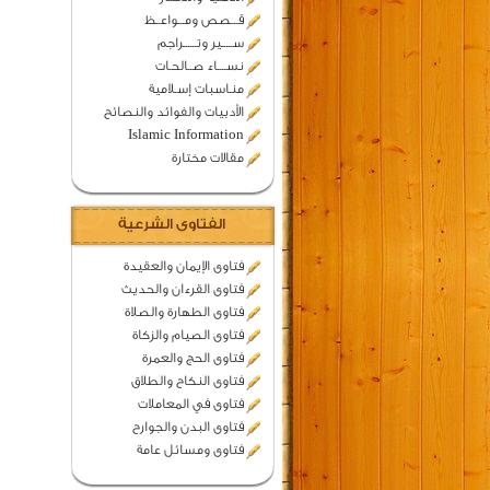
قـــصص ومـــواعــظ
ســـــير وتــــــراجم
نســــاء صــالحـات
منـاسبات إسـلامية
الأدبيات والفوائد والنصائح
Islamic Information
مقالات مختارة
الفتاوى الشرعية
فتاوى الإيمان والعقيدة
فتاوى القرءان والحديث
فتاوى الطهارة والصلاة
فتاوى الصيام والزكاة
فتاوى الحج والعمرة
فتاوى النكاح والطلاق
فتاوى في المعاملات
فتاوى البدن والجوارح
فتاوى ومسائل عامة