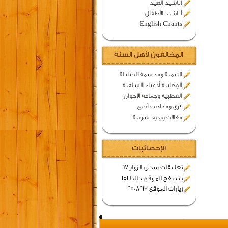
اناشيد العيد
أناشيد الأطفال
English Chants
المخالفون لأهل السنة
التيمية ومجسمة الحنابلة
الوهابية أدعياء السلفية
القطبية وجماعة الإخوان
فرق ومذاهب أخرى
مقالات وردود شرعية
الإحصائيات
تعليقات سجل الزوار 67
يتصفح الموقع حالياً 151
زيارات الموقع 2508213