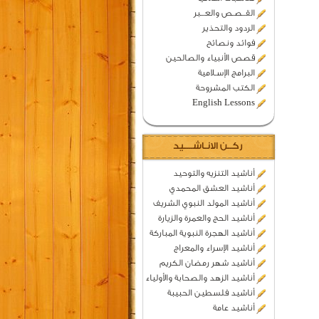
القــصـص والعـــبر
الردود والتحذير
فوائد ونصائح
قصص الأنبياء والصالحين
البرامج الإسـلامية
الكتب المشروحة
English Lessons
ركــن الانـاشــــيد
أناشيد التنزيه والتوحيد
أناشيد العشق المحمدي
أناشيد المولد النبوي الشريف
أناشيد الحج والعمرة والزيارة
أناشيد الهجرة النبوية المباركة
أناشيد الإسراء والمعراج
أناشيد شهر رمضان الكريم
أناشيد الزهد والصحابة والأولياء
أناشيد فلسطين الحبيبة
أناشيد عامة