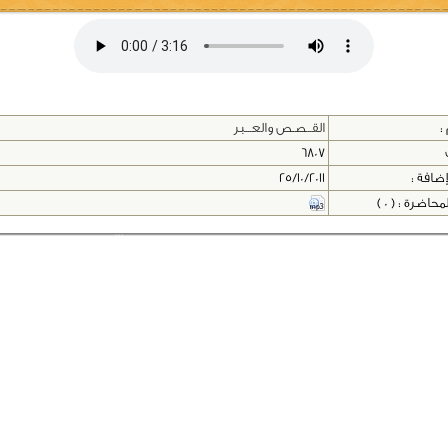
:
القــصـص والعـــبر
6807
إضافة :
25/10/2011
اضرة : ( 0 )