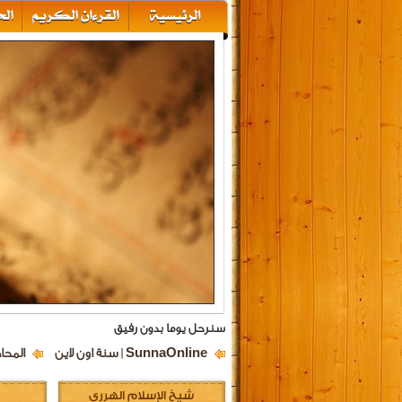
سنرحل يوما بدون رفيق
SunnaOnline | سنة اون لاين
المحا
شيخ الإسلام الهرري