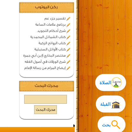
ركن اليوتوب
تفسير جزء عم
برنامج علامات الساعة
شرح أحكام التجويد
كتاب الشمائل المحمدية
كتاب الروائح الزكية
كتاب الأوائل السنبلية
مختصر البخاري لإبن أبي جمرة
شرح الورقات في أصول الفقه
إيضاح المرام من رسالة الإمام
الصلاة
محرك البحث
القبلة
بحث