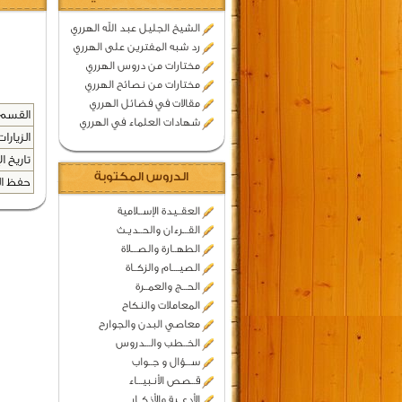
الشيخ الجليل عبد الله الهرري
رد شبه المفترين على الهرري
مختارات من دروس الهرري
مختارات من نصائح الهرري
مقالات في فضائل الهرري
القسم 
شهادات العلماء في الهرري
الزيارات
تاريخ ال
الدروس المكتوبة
حفظ المح
العقــيدة الإســلامية
القـــرءان والحــديـث
الطهــارة والصـــلاة
الصيــــام والزكــاة
الحـــج والعمــرة
المعاملات والنكاح
معاصي البدن والجوارح
الخــطب والـــدروس
ســـؤال و جــواب
قــصص الأنـبيـــاء
الأدعــية والأذكــار