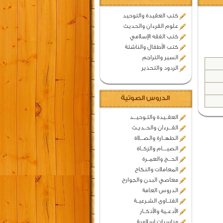
كتب العقيدة والتوحيد
علوم القرءان والحديث
كتب الفقه الإسلامي
كتب الأطفال والناشئة
السير والتراجم
الردود والتحذير
الدروس الصوتية
العقــيدة والتـوحيـــد
القـــرءان والحــديـث
الطهــارة والصـــلاة
الصيــــام والزكــاة
الحـــج والعمــرة
المعاملات والنكاح
معاصي البدن والجوارح
الدروس العامة
الفتــاوى الشـرعيــة
الأدعــية والأذكــار
مناسبات اسلامية