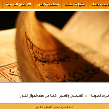
ضرات الصوتية
القــصـص والعـــبر
قصة من كتاب أهوال القبور
قصة من كتاب أهوال القبور