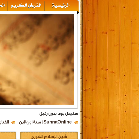
سنرحل يوما بدون رفيق
SunnaOnline | سنة اون لاين
الفتا
شيخ الإسلام الهرري