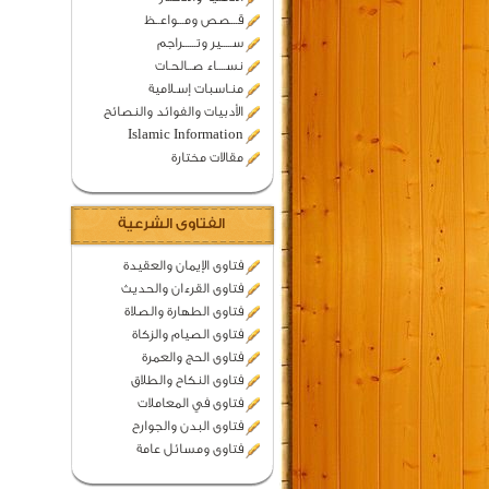
قـــصص ومـــواعــظ
ســـــير وتــــــراجم
نســــاء صــالحـات
منـاسبات إسـلامية
الأدبيات والفوائد والنصائح
Islamic Information
مقالات مختارة
الفتاوى الشرعية
فتاوى الإيمان والعقيدة
فتاوى القرءان والحديث
فتاوى الطهارة والصلاة
فتاوى الصيام والزكاة
فتاوى الحج والعمرة
فتاوى النكاح والطلاق
فتاوى في المعاملات
فتاوى البدن والجوارح
فتاوى ومسائل عامة