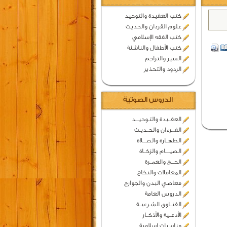
كتب العقيدة والتوحيد
علوم القرءان والحديث
كتب الفقه الإسلامي
كتب الأطفال والناشئة
السير والتراجم
الردود والتحذير
الدروس الصوتية
العقــيدة والتـوحيـــد
القـــرءان والحــديـث
الطهــارة والصـــلاة
الصيــــام والزكــاة
الحـــج والعمــرة
المعاملات والنكاح
معاصي البدن والجوارح
الدروس العامة
الفتــاوى الشـرعيــة
الأدعــية والأذكــار
مناسبات اسلامية