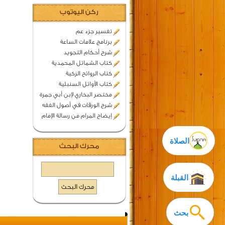
ركن اليوتوب
تفسير جزء عم
برنامج علامات الساعة
شرح أحكام التجويد
كتاب الشمائل المحمدية
كتاب الروائح الزكية
كتاب الأوائل السنبلية
مختصر البخاري لإبن أبي جمرة
شرح الورقات في أصول الفقه
إيضاح المرام من رسالة الإمام
الصلاة
محرك البحث
القبلة
بحث