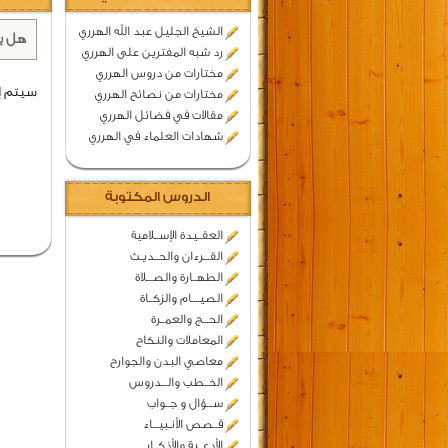
الشيخ الجليل عبد الله الهرري
هل ي
رد شبه المفترين على الهرري
مختارات من دروس الهرري
سيتم إضا
مختارات من نصائح الهرري
مقالات في فضائل الهرري
شهادات العلماء في الهرري
الدروس المكتوبة
العقــيدة الإســلامية
القـــرءان والحــديـث
الطهــارة والصـــلاة
الصيــــام والزكــاة
الحـــج والعمــرة
المعاملات والنكاح
معاصي البدن والجوارح
الخــطب والـــدروس
ســـؤال و جــواب
قــصص الأنـبيـــاء
الأدعــية والأذكــار