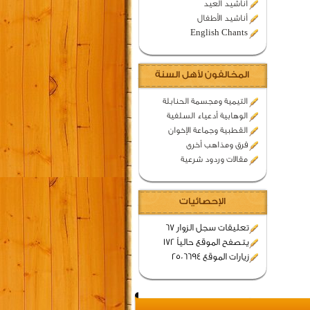
اناشيد العيد
أناشيد الأطفال
English Chants
المخالفون لأهل السنة
التيمية ومجسمة الحنابلة
الوهابية أدعياء السلفية
القطبية وجماعة الإخوان
فرق ومذاهب أخرى
مقالات وردود شرعية
الإحصائيات
تعليقات سجل الزوار 67
يتصفح الموقع حالياً 172
زيارات الموقع 2506694