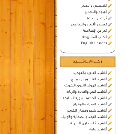
القــصـص والعـــبر
الردود والتحذير
فوائد ونصائح
قصص الأنبياء والصالحين
البرامج الإسـلامية
الكتب المشروحة
English Lessons
ركــن الانـاشــــيد
أناشيد التنزيه والتوحيد
أناشيد العشق المحمدي
أناشيد المولد النبوي الشريف
أناشيد الحج والعمرة والزيارة
أناشيد الهجرة النبوية المباركة
أناشيد الإسراء والمعراج
أناشيد شهر رمضان الكريم
أناشيد الزهد والصحابة والأولياء
أناشيد فلسطين الحبيبة
أناشيد عامة