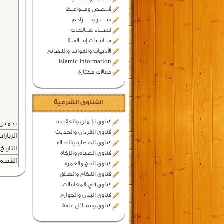
قـــصص ومـــواعــظ
ســـــير وتــــــراجم
نســــاء صــالحـات
منـاسبات إسـلامية
الأدبيات والفوائد والنصائح
Islamic Information
مقالات مختارة
الفتاوى الشرعية
فتاوى الإيمان والعقيدة
تحميل ا
فتاوى القرءان والحديث
الزيارات
فتاوى الطهارة والصلاة
التاريخ 
فتاوى الصيام والزكاة
القسم 
فتاوى الحج والعمرة
فتاوى النكاح والطلاق
فتاوى في المعاملات
فتاوى البدن والجوارح
فتاوى ومسائل عامة