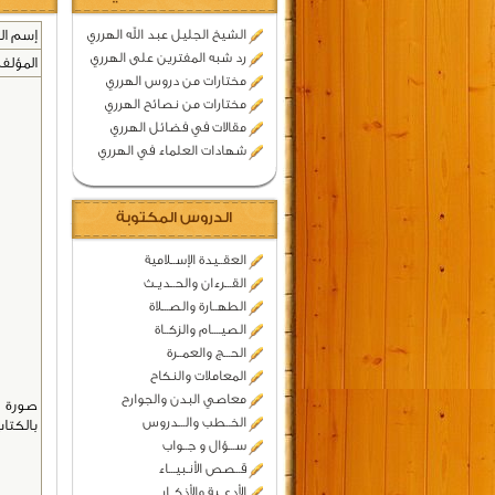
الشيخ الجليل عبد الله الهرري
إسم ال
رد شبه المفترين على الهرري
المؤلف 
مختارات من دروس الهرري
مختارات من نصائح الهرري
مقالات في فضائل الهرري
شهادات العلماء في الهرري
الدروس المكتوبة
العقــيدة الإســلامية
القـــرءان والحــديـث
الطهــارة والصـــلاة
الصيــــام والزكــاة
الحـــج والعمــرة
المعاملات والنكاح
معاصي البدن والجوارح
صورة
الخــطب والـــدروس
بالكتاب
ســـؤال و جــواب
قــصص الأنـبيـــاء
الأدعــية والأذكــار