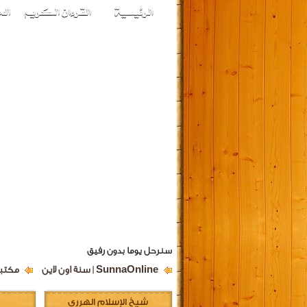
سنرحل يوما بدون رفيق
SunnaOnline | سنة اون لاين
مكتبة
شيخ الإسلام الهرري