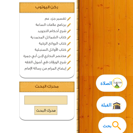
ركن اليوتوب
تفسير جزء عم
برنامج علامات الساعة
شرح أحكام التجويد
كتاب الشمائل المحمدية
كتاب الروائح الزكية
كتاب الأوائل السنبلية
مختصر البخاري لإبن أبي جمرة
شرح الورقات في أصول الفقه
إيضاح المرام من رسالة الإمام
الصلاة
محرك البحث
القبلة
بحث