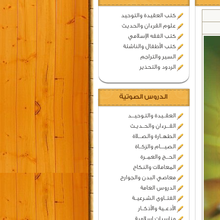
كتب العقيدة والتوحيد
علوم القرءان والحديث
كتب الفقه الإسلامي
كتب الأطفال والناشئة
السير والتراجم
الردود والتحذير
الدروس الصوتية
العقــيدة والتـوحيـــد
القـــرءان والحــديـث
الطهــارة والصـــلاة
الصيــــام والزكــاة
الحـــج والعمــرة
المعاملات والنكاح
معاصي البدن والجوارح
الدروس العامة
الفتــاوى الشـرعيــة
الأدعــية والأذكــار
مناسبات اسلامية