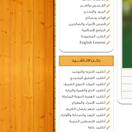
القــصـص والعـــبر
الردود والتحذير
فوائد ونصائح
قصص الأنبياء والصالحين
البرامج الإسـلامية
الكتب المشروحة
English Lessons
ركــن الانـاشــــيد
أناشيد التنزيه والتوحيد
أناشيد العشق المحمدي
أناشيد المولد النبوي الشريف
أناشيد الحج والعمرة والزيارة
أناشيد الهجرة النبوية المباركة
أناشيد الإسراء والمعراج
أناشيد شهر رمضان الكريم
أناشيد الزهد والصحابة والأولياء
أناشيد فلسطين الحبيبة
أناشيد عامة