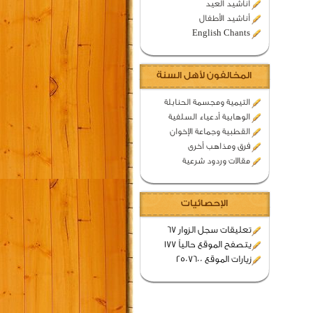
اناشيد العيد
أناشيد الأطفال
English Chants
المخالفون لأهل السنة
التيمية ومجسمة الحنابلة
الوهابية أدعياء السلفية
القطبية وجماعة الإخوان
فرق ومذاهب أخرى
مقالات وردود شرعية
الإحصائيات
تعليقات سجل الزوار 67
يتصفح الموقع حالياً 177
زيارات الموقع 2507600