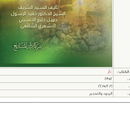
لكتاب :
 :
2352
:
22/5/2021
:
الردود والتحذير