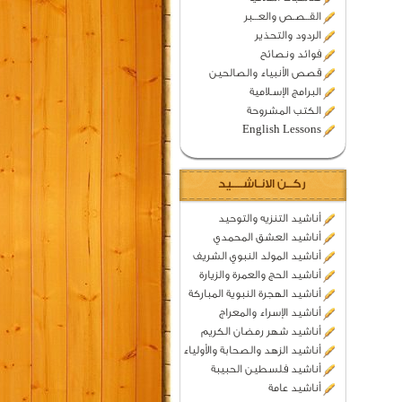
القــصـص والعـــبر
الردود والتحذير
فوائد ونصائح
قصص الأنبياء والصالحين
البرامج الإسـلامية
الكتب المشروحة
English Lessons
ركــن الانـاشــــيد
أناشيد التنزيه والتوحيد
أناشيد العشق المحمدي
أناشيد المولد النبوي الشريف
أناشيد الحج والعمرة والزيارة
أناشيد الهجرة النبوية المباركة
أناشيد الإسراء والمعراج
أناشيد شهر رمضان الكريم
أناشيد الزهد والصحابة والأولياء
أناشيد فلسطين الحبيبة
أناشيد عامة