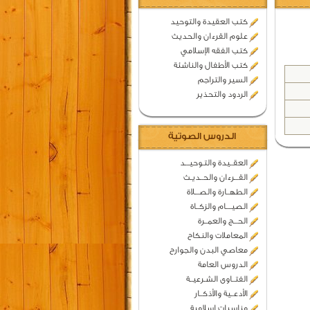
كتب العقيدة والتوحيد
علوم القرءان والحديث
كتب الفقه الإسلامي
كتب الأطفال والناشئة
السير والتراجم
الردود والتحذير
الدروس الصوتية
العقــيدة والتـوحيـــد
القـــرءان والحــديـث
الطهــارة والصـــلاة
الصيــــام والزكــاة
الحـــج والعمــرة
المعاملات والنكاح
معاصي البدن والجوارح
الدروس العامة
الفتــاوى الشـرعيــة
الأدعــية والأذكــار
مناسبات اسلامية