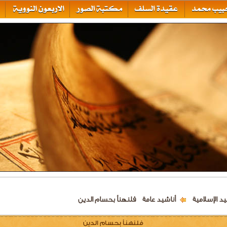
يد الإسلامية
أناشيد عامة
فلنهنأ بحسام الدين
فلنهنأ بحسام الدين