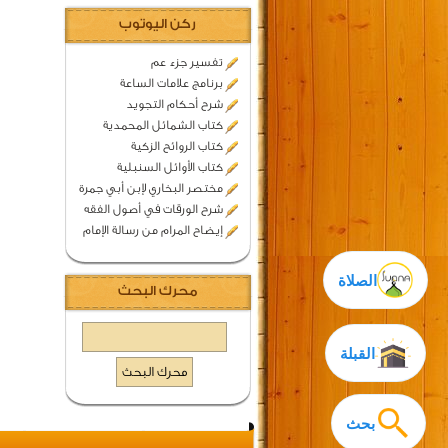
ركن اليوتوب
تفسير جزء عم
برنامج علامات الساعة
شرح أحكام التجويد
كتاب الشمائل المحمدية
كتاب الروائح الزكية
كتاب الأوائل السنبلية
مختصر البخاري لإبن أبي جمرة
شرح الورقات في أصول الفقه
إيضاح المرام من رسالة الإمام
الصلاة
محرك البحث
القبلة
بحث