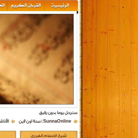
سنرحل يوما بدون رفيق
SunnaOnline | سنة اون لاين
الأناش
شيخ الإسلام الهرري