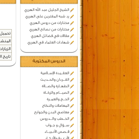
الشيخ الجليل عبد الله الهرري
رد شبه المفترين على الهرري
مختارات من دروس الهرري
مختارات من نصائح الهرري
تحميل 
مقالات في فضائل الهرري
المنشد
شهادات العلماء في الهرري
الزيارات
تاريخ ال
الدروس المكتوبة
العقــيدة الإســلامية
القـــرءان والحــديـث
الطهــارة والصـــلاة
الصيــــام والزكــاة
الحـــج والعمــرة
المعاملات والنكاح
معاصي البدن والجوارح
الخــطب والـــدروس
ســـؤال و جــواب
قــصص الأنـبيـــاء
الأدعــية والأذكــار