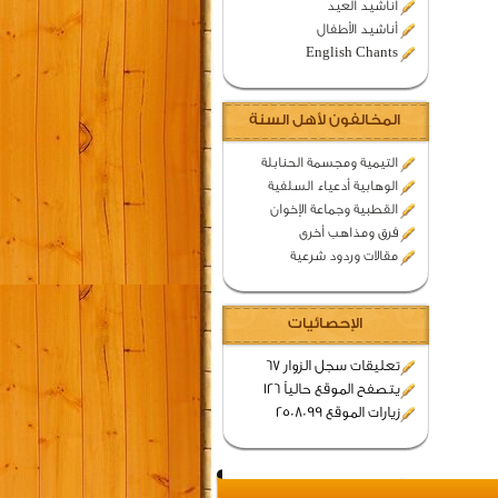
اناشيد العيد
أناشيد الأطفال
English Chants
المخالفون لأهل السنة
التيمية ومجسمة الحنابلة
الوهابية أدعياء السلفية
القطبية وجماعة الإخوان
فرق ومذاهب أخرى
مقالات وردود شرعية
الإحصائيات
تعليقات سجل الزوار 67
يتصفح الموقع حالياً 126
زيارات الموقع 2508099