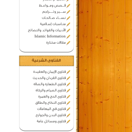
قـــصص ومـــواعــظ
ســـــير وتــــــراجم
نســــاء صــالحـات
منـاسبات إسـلامية
الأدبيات والفوائد والنصائح
Islamic Information
مقالات مختارة
الفتاوى الشرعية
فتاوى الإيمان والعقيدة
فتاوى القرءان والحديث
فتاوى الطهارة والصلاة
فتاوى الصيام والزكاة
فتاوى الحج والعمرة
فتاوى النكاح والطلاق
فتاوى في المعاملات
فتاوى البدن والجوارح
فتاوى ومسائل عامة