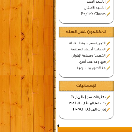
اناشيد العيد
أناشيد الأطفال
English Chants
المخالفون لأهل السنة
التيمية ومجسمة الحنابلة
الوهابية أدعياء السلفية
القطبية وجماعة الإخوان
فرق ومذاهب أخرى
مقالات وردود شرعية
الإحصائيات
تعليقات سجل الزوار 67
يتصفح الموقع حالياً 198
زيارات الموقع 2507426