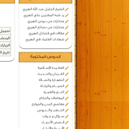
الشيخ الجليل عبد الله الهرري
رد شبه المفترين على الهرري
مختارات من دروس الهرري
مختارات من نصائح الهرري
تحميل 
مقالات في فضائل الهرري
المنشد
شهادات العلماء في الهرري
الزيارات
تاريخ ال
الدروس المكتوبة
العقــيدة الإســلامية
القـــرءان والحــديـث
الطهــارة والصـــلاة
الصيــــام والزكــاة
الحـــج والعمــرة
المعاملات والنكاح
معاصي البدن والجوارح
الخــطب والـــدروس
ســـؤال و جــواب
قــصص الأنـبيـــاء
الأدعــية والأذكــار