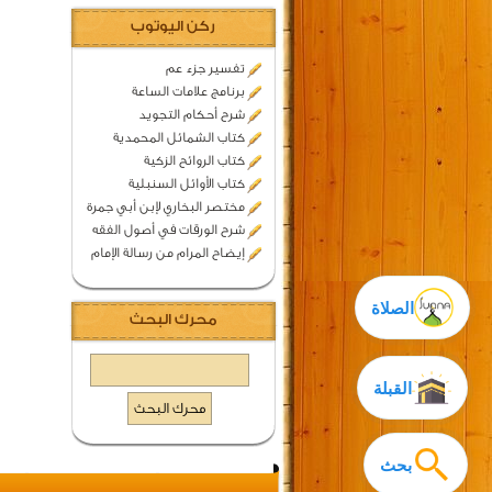
ركن اليوتوب
تفسير جزء عم
برنامج علامات الساعة
شرح أحكام التجويد
كتاب الشمائل المحمدية
كتاب الروائح الزكية
كتاب الأوائل السنبلية
مختصر البخاري لإبن أبي جمرة
شرح الورقات في أصول الفقه
إيضاح المرام من رسالة الإمام
الصلاة
محرك البحث
القبلة
بحث