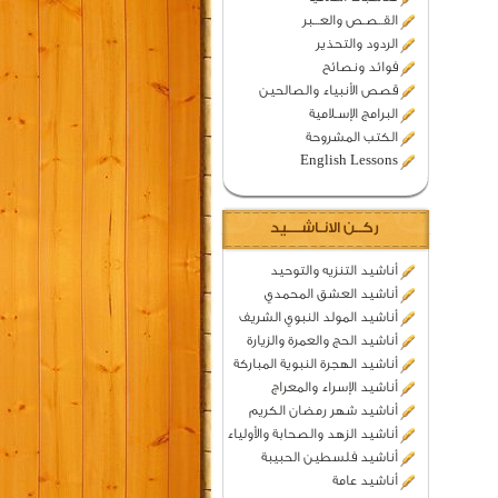
القــصـص والعـــبر
الردود والتحذير
فوائد ونصائح
قصص الأنبياء والصالحين
البرامج الإسـلامية
الكتب المشروحة
English Lessons
ركــن الانـاشــــيد
أناشيد التنزيه والتوحيد
أناشيد العشق المحمدي
أناشيد المولد النبوي الشريف
أناشيد الحج والعمرة والزيارة
أناشيد الهجرة النبوية المباركة
أناشيد الإسراء والمعراج
أناشيد شهر رمضان الكريم
أناشيد الزهد والصحابة والأولياء
أناشيد فلسطين الحبيبة
أناشيد عامة