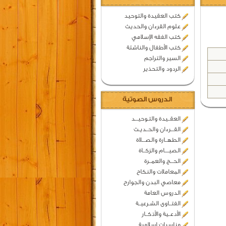
كتب العقيدة والتوحيد
علوم القرءان والحديث
كتب الفقه الإسلامي
كتب الأطفال والناشئة
السير والتراجم
الردود والتحذير
الدروس الصوتية
العقــيدة والتـوحيـــد
القـــرءان والحــديـث
الطهــارة والصـــلاة
الصيــــام والزكــاة
الحـــج والعمــرة
المعاملات والنكاح
معاصي البدن والجوارح
الدروس العامة
الفتــاوى الشـرعيــة
الأدعــية والأذكــار
مناسبات اسلامية