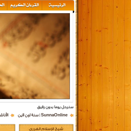
سنرحل يوما بدون رفيق
SunnaOnline | سنة اون لاين
الأناش
شيخ الإسلام الهرري