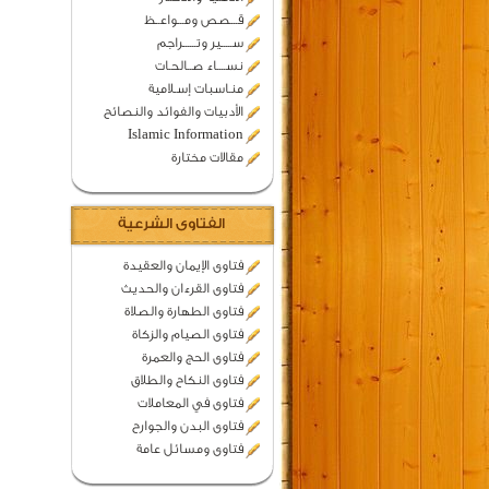
قـــصص ومـــواعــظ
ســـــير وتــــــراجم
نســــاء صــالحـات
منـاسبات إسـلامية
الأدبيات والفوائد والنصائح
Islamic Information
مقالات مختارة
الفتاوى الشرعية
فتاوى الإيمان والعقيدة
فتاوى القرءان والحديث
فتاوى الطهارة والصلاة
فتاوى الصيام والزكاة
فتاوى الحج والعمرة
فتاوى النكاح والطلاق
فتاوى في المعاملات
فتاوى البدن والجوارح
فتاوى ومسائل عامة