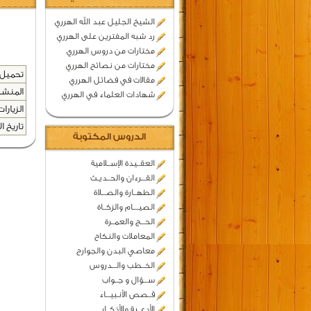
الشيخ الجليل عبد الله الهرري
رد شبه المفترين على الهرري
مختارات من دروس الهرري
مختارات من نصائح الهرري
تحميل 
مقالات في فضائل الهرري
المنشد
شهادات العلماء في الهرري
الزيارات
تاريخ ال
الدروس المكتوبة
العقــيدة الإســلامية
القـــرءان والحــديـث
الطهــارة والصـــلاة
الصيــــام والزكــاة
الحـــج والعمــرة
المعاملات والنكاح
معاصي البدن والجوارح
الخــطب والـــدروس
ســـؤال و جــواب
قــصص الأنـبيـــاء
الأدعــية والأذكــار