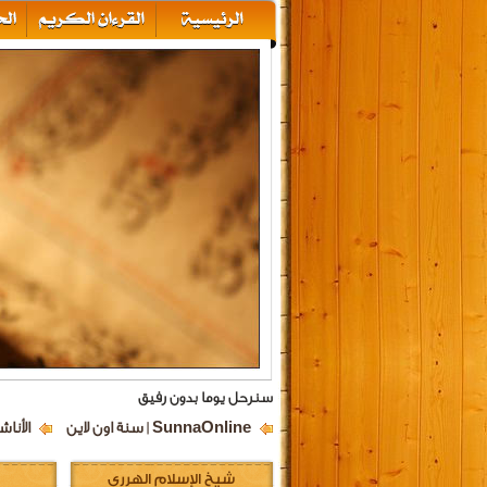
سنرحل يوما بدون رفيق
SunnaOnline | سنة اون لاين
الأناش
شيخ الإسلام الهرري