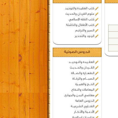
كتب العقيدة والتوحيد
علوم القرءان والحديث
كتب الفقه الإسلامي
كتب الأطفال والناشئة
السير والتراجم
الردود والتحذير
الدروس الصوتية
العقــيدة والتـوحيـــد
القـــرءان والحــديـث
الطهــارة والصـــلاة
الصيــــام والزكــاة
الحـــج والعمــرة
المعاملات والنكاح
معاصي البدن والجوارح
الدروس العامة
الفتــاوى الشـرعيــة
الأدعــية والأذكــار
مناسبات اسلامية