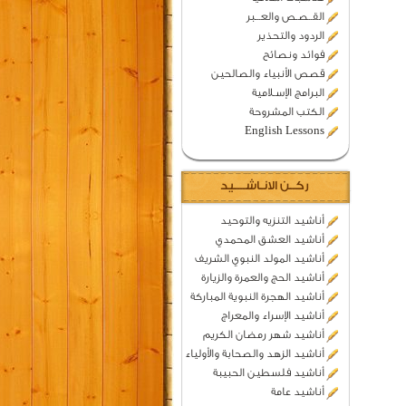
القــصـص والعـــبر
الردود والتحذير
فوائد ونصائح
قصص الأنبياء والصالحين
البرامج الإسـلامية
الكتب المشروحة
English Lessons
ركــن الانـاشــــيد
أناشيد التنزيه والتوحيد
أناشيد العشق المحمدي
أناشيد المولد النبوي الشريف
أناشيد الحج والعمرة والزيارة
أناشيد الهجرة النبوية المباركة
أناشيد الإسراء والمعراج
أناشيد شهر رمضان الكريم
أناشيد الزهد والصحابة والأولياء
أناشيد فلسطين الحبيبة
أناشيد عامة