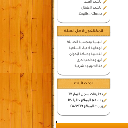
اناشيد العيد
أناشيد الأطفال
English Chants
المخالفون لأهل السنة
التيمية ومجسمة الحنابلة
الوهابية أدعياء السلفية
القطبية وجماعة الإخوان
فرق ومذاهب أخرى
مقالات وردود شرعية
الإحصائيات
تعليقات سجل الزوار 67
يتصفح الموقع حالياً 170
زيارات الموقع 2507969