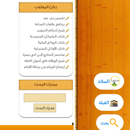
ركن اليوتوب
تفسير جزء عم
برنامج علامات الساعة
شرح أحكام التجويد
كتاب الشمائل المحمدية
كتاب الروائح الزكية
كتاب الأوائل السنبلية
مختصر البخاري لإبن أبي جمرة
شرح الورقات في أصول الفقه
إيضاح المرام من رسالة الإمام
الصلاة
محرك البحث
القبلة
بحث