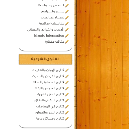
قـــصص ومـــواعــظ
ســـــير وتــــــراجم
نســــاء صــالحـات
منـاسبات إسـلامية
الأدبيات والفوائد والنصائح
Islamic Information
مقالات مختارة
الفتاوى الشرعية
فتاوى الإيمان والعقيدة
فتاوى القرءان والحديث
فتاوى الطهارة والصلاة
فتاوى الصيام والزكاة
فتاوى الحج والعمرة
فتاوى النكاح والطلاق
فتاوى في المعاملات
فتاوى البدن والجوارح
فتاوى ومسائل عامة