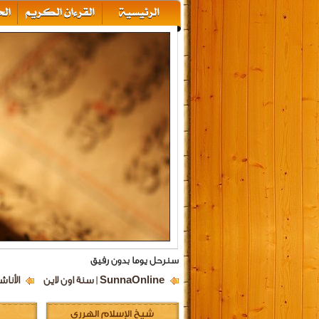
سنرحل يوما بدون رفيق
SunnaOnline | سنة اون لاين
الأناش
شيخ الإسلام الهرري