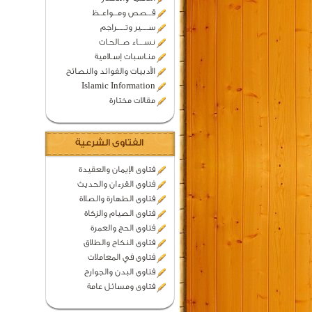
قـــصص ومـــواعــظ
ســـــير وتــــــراجم
نســــاء صــالحـات
منـاسبات إسـلامية
الأدبيات والفوائد والنصائح
Islamic Information
مقالات مختارة
الفتاوى الشرعية
فتاوى الإيمان والعقيدة
فتاوى القرءان والحديث
فتاوى الطهارة والصلاة
فتاوى الصيام والزكاة
فتاوى الحج والعمرة
فتاوى النكاح والطلاق
فتاوى في المعاملات
فتاوى البدن والجوارح
فتاوى ومسائل عامة