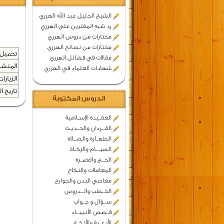
الشيخ الجليل عبد الله الهرري
رد شبه المفترين على الهرري
مختارات من دروس الهرري
مختارات من نصائح الهرري
تحميل 
مقالات في فضائل الهرري
المنشد
شهادات العلماء في الهرري
الزيارات
تاريخ ال
الدروس المكتوبة
العقــيدة الإســلامية
القـــرءان والحــديـث
الطهــارة والصـــلاة
الصيــــام والزكــاة
الحـــج والعمــرة
المعاملات والنكاح
معاصي البدن والجوارح
الخــطب والـــدروس
ســـؤال و جــواب
قــصص الأنـبيـــاء
الأدعــية والأذكــار