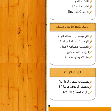
اناشيد العيد
أناشيد الأطفال
English Chants
المخالفون لأهل السنة
التيمية ومجسمة الحنابلة
الوهابية أدعياء السلفية
القطبية وجماعة الإخوان
فرق ومذاهب أخرى
مقالات وردود شرعية
الإحصائيات
تعليقات سجل الزوار 67
يتصفح الموقع حالياً 118
زيارات الموقع 2507695