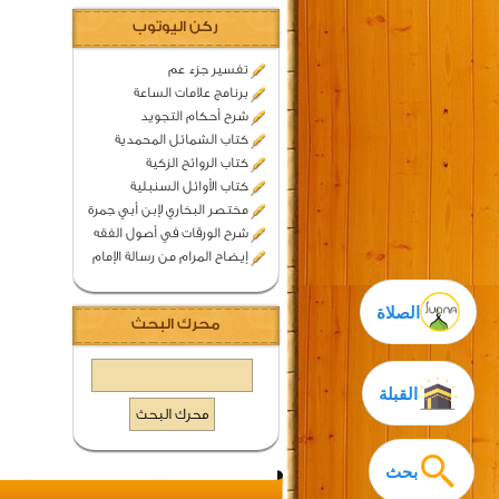
ركن اليوتوب
تفسير جزء عم
برنامج علامات الساعة
شرح أحكام التجويد
كتاب الشمائل المحمدية
كتاب الروائح الزكية
كتاب الأوائل السنبلية
مختصر البخاري لإبن أبي جمرة
شرح الورقات في أصول الفقه
إيضاح المرام من رسالة الإمام
الصلاة
محرك البحث
القبلة
بحث