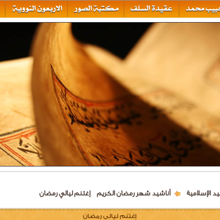
يد الإسلامية
أناشيد شهر رمضان الكريم
إغتنم ليالي رمضان
إغتنم ليالي رمضان