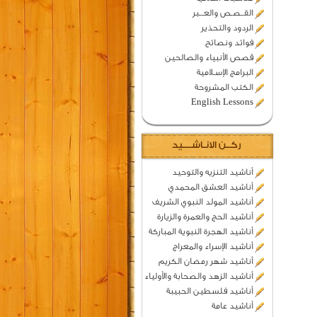
القــصـص والعـــبر
الردود والتحذير
فوائد ونصائح
قصص الأنبياء والصالحين
البرامج الإسـلامية
الكتب المشروحة
English Lessons
ركــن الانـاشــــيد
أناشيد التنزيه والتوحيد
أناشيد العشق المحمدي
أناشيد المولد النبوي الشريف
أناشيد الحج والعمرة والزيارة
أناشيد الهجرة النبوية المباركة
أناشيد الإسراء والمعراج
أناشيد شهر رمضان الكريم
أناشيد الزهد والصحابة والأولياء
أناشيد فلسطين الحبيبة
أناشيد عامة