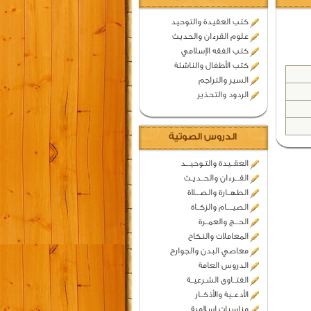
كتب العقيدة والتوحيد
علوم القرءان والحديث
كتب الفقه الإسلامي
كتب الأطفال والناشئة
السير والتراجم
الردود والتحذير
الدروس الصوتية
العقــيدة والتـوحيـــد
القـــرءان والحــديـث
الطهــارة والصـــلاة
الصيــــام والزكــاة
الحـــج والعمــرة
المعاملات والنكاح
معاصي البدن والجوارح
الدروس العامة
الفتــاوى الشـرعيــة
الأدعــية والأذكــار
مناسبات اسلامية