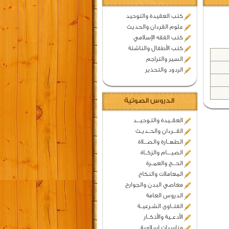
كتب العقيدة والتوحيد
علوم القرءان والحديث
كتب الفقه الإسلامي
كتب الأطفال والناشئة
السير والتراجم
الردود والتحذير
الدروس الصوتية
العقــيدة والتـوحيـــد
القـــرءان والحــديـث
الطهــارة والصـــلاة
الصيــــام والزكــاة
الحـــج والعمــرة
المعاملات والنكاح
معاصي البدن والجوارح
الدروس العامة
الفتــاوى الشـرعيــة
الأدعــية والأذكــار
مناسبات اسلامية