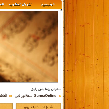
سنرحل يوما بدون رفيق
SunnaOnline | سنة اون لاين
الأناش
شيخ الإسلام الهرري