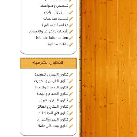
قـــصص ومـــواعــظ
ســـــير وتــــــراجم
نســــاء صــالحـات
منـاسبات إسـلامية
الأدبيات والفوائد والنصائح
Islamic Information
مقالات مختارة
الفتاوى الشرعية
فتاوى الإيمان والعقيدة
فتاوى القرءان والحديث
فتاوى الطهارة والصلاة
فتاوى الصيام والزكاة
فتاوى الحج والعمرة
فتاوى النكاح والطلاق
فتاوى في المعاملات
فتاوى البدن والجوارح
فتاوى ومسائل عامة