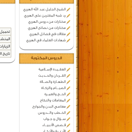
الشيخ الجليل عبد الله الهرري
رد شبه المفترين على الهرري
مختارات من دروس الهرري
مختارات من نصائح الهرري
تحميل 
مقالات في فضائل الهرري
المنشد
شهادات العلماء في الهرري
الزيارات
تاريخ ال
الدروس المكتوبة
العقــيدة الإســلامية
القـــرءان والحــديـث
الطهــارة والصـــلاة
الصيــــام والزكــاة
الحـــج والعمــرة
المعاملات والنكاح
معاصي البدن والجوارح
الخــطب والـــدروس
ســـؤال و جــواب
قــصص الأنـبيـــاء
الأدعــية والأذكــار