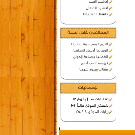
اناشيد العيد
أناشيد الأطفال
English Chants
المخالفون لأهل السنة
التيمية ومجسمة الحنابلة
الوهابية أدعياء السلفية
القطبية وجماعة الإخوان
فرق ومذاهب أخرى
مقالات وردود شرعية
الإحصائيات
تعليقات سجل الزوار 67
يتصفح الموقع حالياً 152
زيارات الموقع 2508140