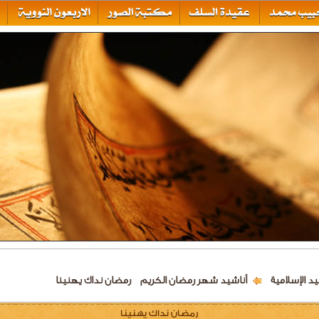
يد الإسلامية
أناشيد شهر رمضان الكريم
رمضان نداك يهنينا
رمضان نداك يهنينا