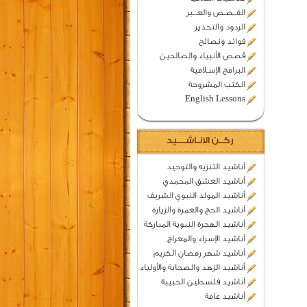
القــصـص والعـــبر
الردود والتحذير
فوائد ونصائح
قصص الأنبياء والصالحين
البرامج الإسـلامية
الكتب المشروحة
English Lessons
ركــن الانـاشــــيد
أناشيد التنزيه والتوحيد
أناشيد العشق المحمدي
أناشيد المولد النبوي الشريف
أناشيد الحج والعمرة والزيارة
أناشيد الهجرة النبوية المباركة
أناشيد الإسراء والمعراج
أناشيد شهر رمضان الكريم
أناشيد الزهد والصحابة والأولياء
أناشيد فلسطين الحبيبة
أناشيد عامة