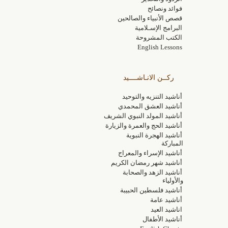
فوائد ونصائح
قصص الأنبياء والصالحين
البرامج الإسـلامية
الكتب المشروحة
English Lessons
ركــن الانـاشــــيد
أناشيد التنزيه والتوحيد
أناشيد العشق المحمدي
أناشيد المولد النبوي الشريف
أناشيد الحج والعمرة والزيارة
أناشيد الهجرة النبوية
المباركة
أناشيد الإسراء والمعراج
أناشيد شهر رمضان الكريم
أناشيد الزهد والصحابة
والأولياء
أناشيد فلسطين الحبيبة
أناشيد عامة
اناشيد العيد
أناشيد الأطفال