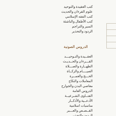
كتب العقيدة والتوحيد
علوم القرءان والحديث
كتب الفقه الإسلامي
كتب الأطفال والناشئة
السير والتراجم
الردود والتحذير
الدروس الصوتية
العقــيدة والتـوحيـــد
القـــرءان والحــديـث
الطهــارة والصـــلاة
الصيــــام والزكــاة
الحـــج والعمــرة
المعاملات والنكاح
معاصي البدن والجوارح
الدروس العامة
الفتــاوى الشـرعيــة
الأدعــية والأذكــار
مناسبات اسلامية
القــصـص والعـــبر
الردود والتحذير