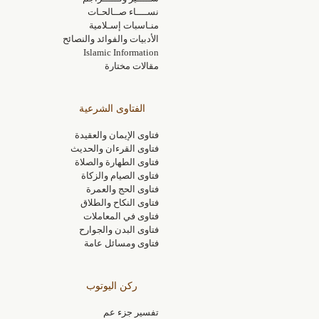
نســــاء صــالحـات
منـاسبات إسـلامية
الأدبيات والفوائد والنصائح
Islamic Information
مقالات مختارة
الفتاوى الشرعية
فتاوى الإيمان والعقيدة
فتاوى القرءان والحديث
فتاوى الطهارة والصلاة
فتاوى الصيام والزكاة
فتاوى الحج والعمرة
فتاوى النكاح والطلاق
فتاوى في المعاملات
فتاوى البدن والجوارح
فتاوى ومسائل عامة
ركن اليوتوب
تفسير جزء عم