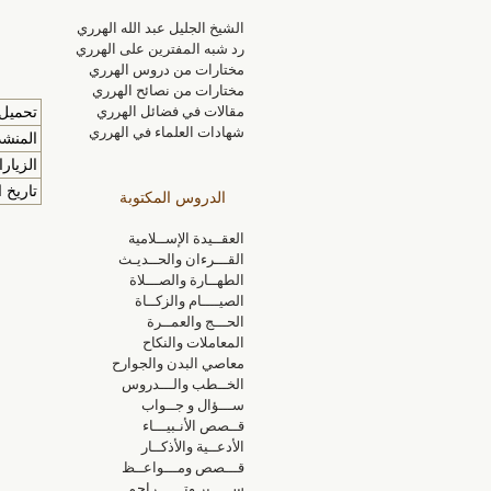
الشيخ الجليل عبد الله الهرري
رد شبه المفترين على الهرري
مختارات من دروس الهرري
مختارات من نصائح الهرري
مقالات في فضائل الهرري
تحميل 
شهادات العلماء في الهرري
المنشد
الزيارا
تاريخ ا
الدروس المكتوبة
العقــيدة الإســلامية
القـــرءان والحــديـث
الطهــارة والصـــلاة
الصيــــام والزكــاة
الحـــج والعمــرة
المعاملات والنكاح
معاصي البدن والجوارح
الخــطب والـــدروس
ســـؤال و جــواب
قــصص الأنـبيـــاء
الأدعــية والأذكــار
قـــصص ومـــواعــظ
ســـــير وتــــــراجم