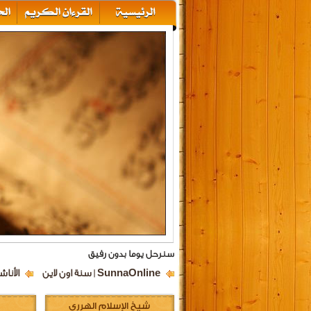
سنرحل يوما بدون رفيق
SunnaOnline | سنة اون لاين
الأناش
شيخ الإسلام الهرري