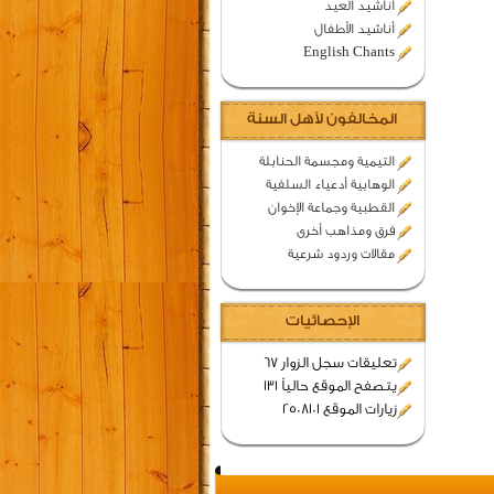
اناشيد العيد
أناشيد الأطفال
English Chants
المخالفون لأهل السنة
التيمية ومجسمة الحنابلة
الوهابية أدعياء السلفية
القطبية وجماعة الإخوان
فرق ومذاهب أخرى
مقالات وردود شرعية
الإحصائيات
تعليقات سجل الزوار 67
يتصفح الموقع حالياً 131
زيارات الموقع 2508101