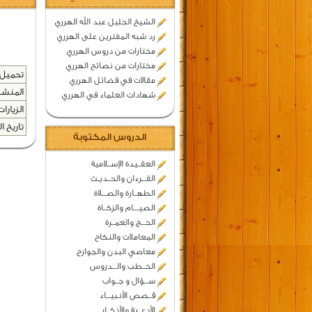
الشيخ الجليل عبد الله الهرري
رد شبه المفترين على الهرري
مختارات من دروس الهرري
مختارات من نصائح الهرري
تحميل 
مقالات في فضائل الهرري
المنشد
شهادات العلماء في الهرري
الزيارات
تاريخ ال
الدروس المكتوبة
العقــيدة الإســلامية
القـــرءان والحــديـث
الطهــارة والصـــلاة
الصيــــام والزكــاة
الحـــج والعمــرة
المعاملات والنكاح
معاصي البدن والجوارح
الخــطب والـــدروس
ســـؤال و جــواب
قــصص الأنـبيـــاء
الأدعــية والأذكــار