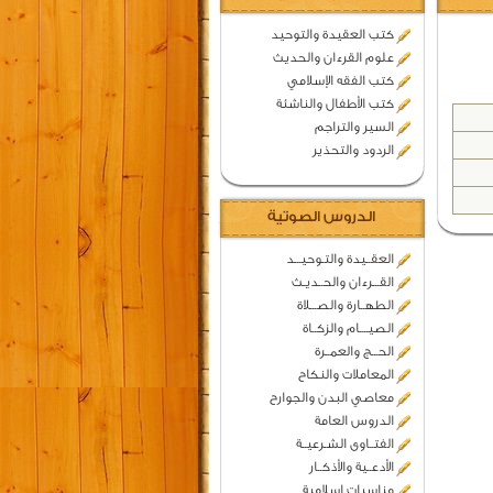
كتب العقيدة والتوحيد
علوم القرءان والحديث
كتب الفقه الإسلامي
كتب الأطفال والناشئة
السير والتراجم
الردود والتحذير
الدروس الصوتية
العقــيدة والتـوحيـــد
القـــرءان والحــديـث
الطهــارة والصـــلاة
الصيــــام والزكــاة
الحـــج والعمــرة
المعاملات والنكاح
معاصي البدن والجوارح
الدروس العامة
الفتــاوى الشـرعيــة
الأدعــية والأذكــار
مناسبات اسلامية