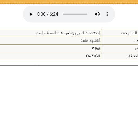
النشيدة :
إضغط كلك يمين ثم حفظ الهدف بإسم
 :
أناشيد عامة
 :
7688
إضافة :
28/3/2011