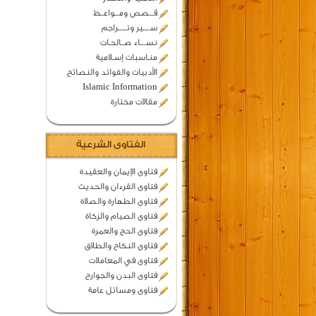
قـــصص ومـــواعــظ
ســـــير وتــــــراجم
نســــاء صــالحـات
منـاسبات إسـلامية
الأدبيات والفوائد والنصائح
Islamic Information
مقالات مختارة
الفتاوى الشرعية
فتاوى الإيمان والعقيدة
فتاوى القرءان والحديث
فتاوى الطهارة والصلاة
فتاوى الصيام والزكاة
فتاوى الحج والعمرة
فتاوى النكاح والطلاق
فتاوى في المعاملات
فتاوى البدن والجوارح
فتاوى ومسائل عامة