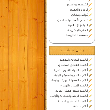
القــصـص والعـــبر
الردود والتحذير
فوائد ونصائح
قصص الأنبياء والصالحين
البرامج الإسـلامية
الكتب المشروحة
English Lessons
ركــن الانـاشــــيد
أناشيد التنزيه والتوحيد
أناشيد العشق المحمدي
أناشيد المولد النبوي الشريف
أناشيد الحج والعمرة والزيارة
أناشيد الهجرة النبوية المباركة
أناشيد الإسراء والمعراج
أناشيد شهر رمضان الكريم
أناشيد الزهد والصحابة والأولياء
أناشيد فلسطين الحبيبة
أناشيد عامة