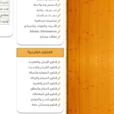
يا رب 
قـــصص ومـــواعــظ
مدد مد
ســـــير وتــــــراجم
معاني 
نســــاء صــالحـات
منـاسبات إسـلامية
أولياء 
الأدبيات والفوائد والنصائح
Islamic Information
مقالات مختارة
الفتاوى الشرعية
فتاوى الإيمان والعقيدة
فتاوى القرءان والحديث
فتاوى الطهارة والصلاة
فتاوى الصيام والزكاة
فتاوى الحج والعمرة
فتاوى النكاح والطلاق
فتاوى في المعاملات
فتاوى البدن والجوارح
فتاوى ومسائل عامة