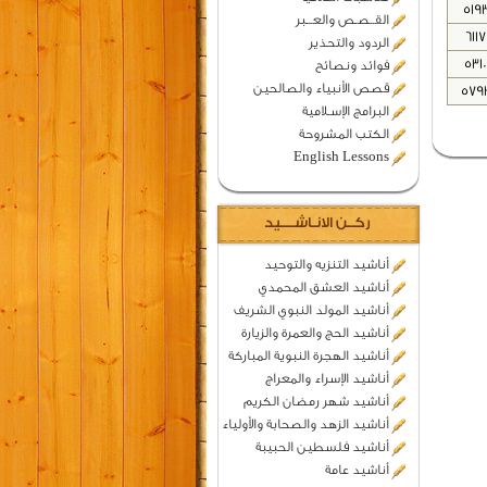
519
القــصـص والعـــبر
6117
الردود والتحذير
5310
فوائد ونصائح
قصص الأنبياء والصالحين
579
البرامج الإسـلامية
الكتب المشروحة
English Lessons
ركــن الانـاشــــيد
أناشيد التنزيه والتوحيد
أناشيد العشق المحمدي
أناشيد المولد النبوي الشريف
أناشيد الحج والعمرة والزيارة
أناشيد الهجرة النبوية المباركة
أناشيد الإسراء والمعراج
أناشيد شهر رمضان الكريم
أناشيد الزهد والصحابة والأولياء
أناشيد فلسطين الحبيبة
أناشيد عامة