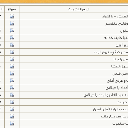
إسم النشيدة
سماع
ال
العيش - يا فقراء
7
وقلبي منكسر
0
سنون
9
نيا خاينه كذابه
6
ع الزين
5
 مشيت في طريق المدد
5
سن راعينا
1
تحمل نعشا
9
قسى قلبي
و غرني أملي
4
مداد يا جيلاني
8
 عبد القادر والمدد يا جيلاني
5
 حيدرة
8
نصب الراية لأهل الأسرار
4
عن سر دمع حائم
0
 ستموت