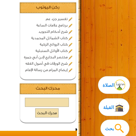
ركن اليوتوب
تفسير جزء عم
برنامج علامات الساعة
شرح أحكام التجويد
كتاب الشمائل المحمدية
كتاب الروائح الزكية
كتاب الأوائل السنبلية
مختصر البخاري لإبن أبي جمرة
شرح الورقات في أصول الفقه
إيضاح المرام من رسالة الإمام
الصلاة
محرك البحث
القبلة
بحث