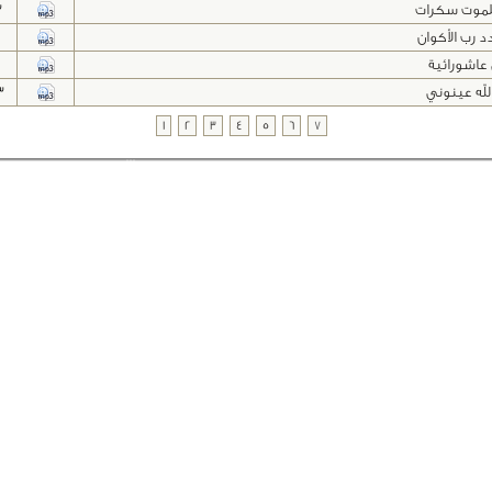
للموت سكرات
3
د رب الأكوان
عاشورائية
الله عينوني
3
1
2
3
4
5
6
7