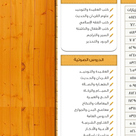
زيارات
كتب العقيدة والتوحيد
علوم القرءان والحديث
584
كتب الفقه الإسلامي
622
كتب الأطفال والناشئة
518
السير والتراجم
707
الردود والتحذير
529
524
الدروس الصوتية
532
605
العقــيدة والتـوحيـــد
5115
القـــرءان والحــديـث
الطهــارة والصـــلاة
509
الصيــــام والزكــاة
872
الحـــج والعمــرة
1729
المعاملات والنكاح
537
معاصي البدن والجوارح
534
الدروس العامة
الفتــاوى الشـرعيــة
507
الأدعــية والأذكــار
5210
مناسبات اسلامية