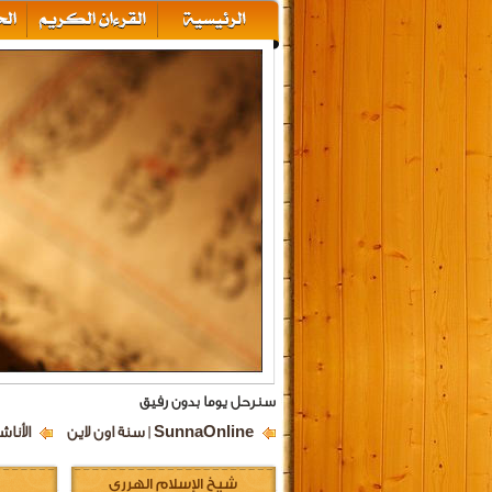
سنرحل يوما بدون رفيق
SunnaOnline | سنة اون لاين
الأناش
شيخ الإسلام الهرري