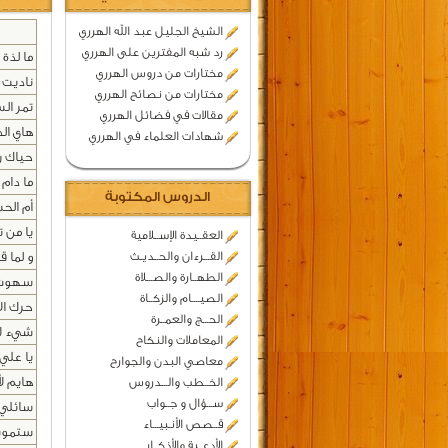
الشيخ الجليل عبد الله الهرري
رد شبه المفترين على الهرري
ما لذة 
مختارات من دروس الهرري
ناديت 
مختارات من نصائح الهرري
تمر ال
مقالات في فضائل الهرري
هاي الد
شهادات العلماء في الهرري
حياك رب
ما دام
الدروس المكتوبة
أم الح
يا من 
العقــيدة الإســلامية
القـــرءان والحــديـث
و لما 
الطهــارة والصـــلاة
سهوت 
الصيــــام والزكــاة
حرك الأ
الحـــج والعمــرة
شيء لله
المعاملات والنكاح
يا علي
معاصي البدن والجوارح
هايم لأ
الخــطب والـــدروس
ســـؤال و جــواب
سائلي 
قــصص الأنـبيـــاء
ستموت
الأدعــية والأذكــار