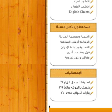
اناشيد العيد
أناشيد الأطفال
English Chants
المخالفون لأهل السنة
التيمية ومجسمة الحنابلة
الوهابية أدعياء السلفية
القطبية وجماعة الإخوان
فرق ومذاهب أخرى
مقالات وردود شرعية
الإحصائيات
تعليقات سجل الزوار 67
يتصفح الموقع حالياً 169
زيارات الموقع 2507585