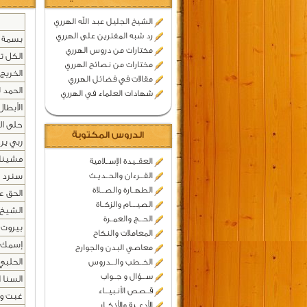
الشيخ الجليل عبد الله الهرري
رد شبه المفترين على الهرري
بسمة 
مختارات من دروس الهرري
الكل ته
مختارات من نصائح الهرري
الخريج 
مقالات في فضائل الهرري
الحمد ل
شهادات العلماء في الهرري
الأبطال
حلى ال
الدروس المكتوبة
ربي ير
مشينا 
العقــيدة الإســلامية
القـــرءان والحــديـث
سنرد 
الطهــارة والصـــلاة
الحق ع
الصيــــام والزكــاة
الشيخ 
الحـــج والعمــرة
بيروت 
المعاملات والنكاح
إسمك م
معاصي البدن والجوارح
الحلبي
الخــطب والـــدروس
ســـؤال و جــواب
السنا 
قــصص الأنـبيـــاء
غبت و 
الأدعــية والأذكــار