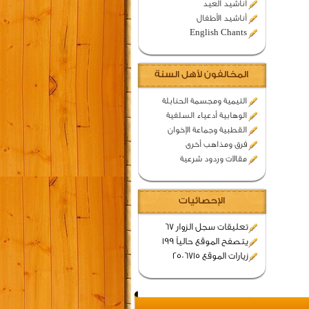
اناشيد العيد
أناشيد الأطفال
English Chants
المخالفون لأهل السنة
التيمية ومجسمة الحنابلة
الوهابية أدعياء السلفية
القطبية وجماعة الإخوان
فرق ومذاهب أخرى
مقالات وردود شرعية
الإحصائيات
تعليقات سجل الزوار 67
يتصفح الموقع حالياً 199
زيارات الموقع 2506715