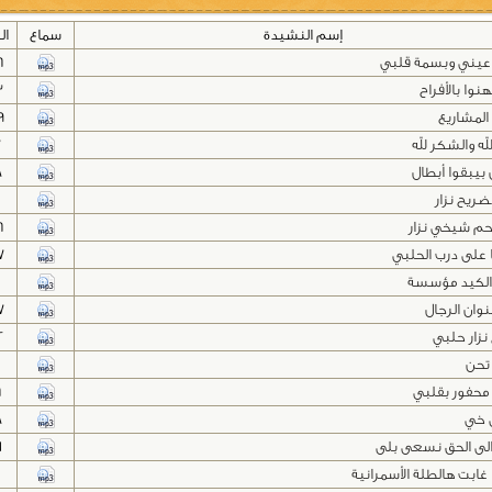
إسم النشيدة
سماع
ال
عيني وبسمة قلبي
6
نوا بالأفراح
3
المشاريع
9
له والشكر لله
7
 بيبقوا أبطال
8
ضريح نزار
1
حم شيخي نزار
6
على درب الحلبي
7
الكيد مؤسسة
نوان الرجال
7
نزار حلبي
2
تحن
1
حفور بقلبي
6
 خي
8
الى الحق نسعى بلى
1
غابت هالطلة الأسمرانية
1