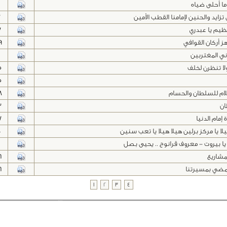
ما أحلى ضياه
زايد والحنين لإمامنا القطب الأمين
7
يم يا عبدري
7
ز أركان القوافي
9
اني المغتربين
لا تنظرن لخلف
5
5
ام للسلطان والحسام
8
ان
3
 إمام الدنيا
7
لا يا مركز برلين هيلا هيلا يا تعب سنين
0
يا بيروت - معروف قرانوح .. يحيى بصل
مشاريع
6
مضي بمسيرتنا
6
1
2
3
4