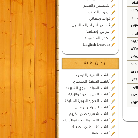
5181
القــصـص والعـــبر
516
الردود والتحذير
560
فوائد ونصائح
قصص الأنبياء والصالحين
573
البرامج الإسـلامية
5081
الكتب المشروحة
584
English Lessons
566
535
ركــن الانـاشــــيد
525
524
أناشيد التنزيه والتوحيد
534
أناشيد العشق المحمدي
5811
أناشيد المولد النبوي الشريف
أناشيد الحج والعمرة والزيارة
557
أناشيد الهجرة النبوية المباركة
593
أناشيد الإسراء والمعراج
أناشيد شهر رمضان الكريم
أناشيد الزهد والصحابة والأولياء
أناشيد فلسطين الحبيبة
أناشيد عامة