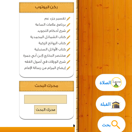
ركن اليوتوب
تفسير جزء عم
برنامج علامات الساعة
شرح أحكام التجويد
كتاب الشمائل المحمدية
كتاب الروائح الزكية
كتاب الأوائل السنبلية
مختصر البخاري لإبن أبي جمرة
شرح الورقات في أصول الفقه
إيضاح المرام من رسالة الإمام
الصلاة
محرك البحث
القبلة
بحث