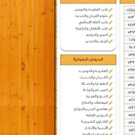
زيارات
كتب العقيدة والتوحيد
علوم القرءان والحديث
553
كتب الفقه الإسلامي
545
كتب الأطفال والناشئة
537
السير والتراجم
604
الردود والتحذير
650
534
الدروس الصوتية
539
598
العقــيدة والتـوحيـــد
5510
القـــرءان والحــديـث
الطهــارة والصـــلاة
535
الصيــــام والزكــاة
528
الحـــج والعمــرة
522
المعاملات والنكاح
517
معاصي البدن والجوارح
515
الدروس العامة
الفتــاوى الشـرعيــة
538
الأدعــية والأذكــار
542
مناسبات اسلامية