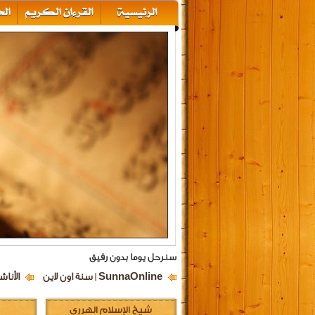
سنرحل يوما بدون رفيق
SunnaOnline | سنة اون لاين
الأناش
شيخ الإسلام الهرري