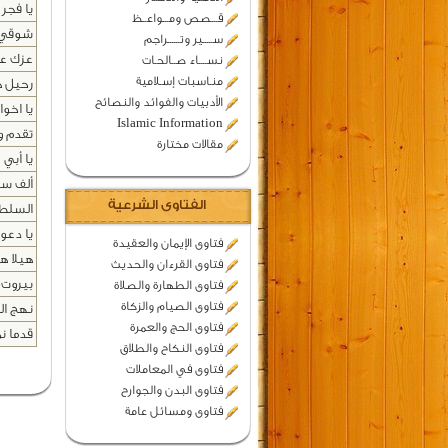
يا فجر 
قـــصص ومـــواعــظ
شوقي ت
ســـــير وتــــــراجم
عزك عظ
نســــاء صــالحـات
منـاسبات إسـلامية
رحيل ه
الأدبيات والفوائد والنصائح
يا اخو
Islamic Information
تقدم و
مقالات مختارة
يا أبي
ألف سل
الفتاوى الشرعية
السلط
يا دعوة
فتاوى الإيمان والعقيدة
هيلا هي
فتاوى القرءان والحديث
بيروت 
فتاوى الطهارة والصلاة
فتاوى الصيام والزكاة
نهج ال
فتاوى الحج والعمرة
قدما ن
فتاوى النكاح والطلاق
فتاوى في المعاملات
فتاوى البدن والجوارح
فتاوى ومسائل عامة